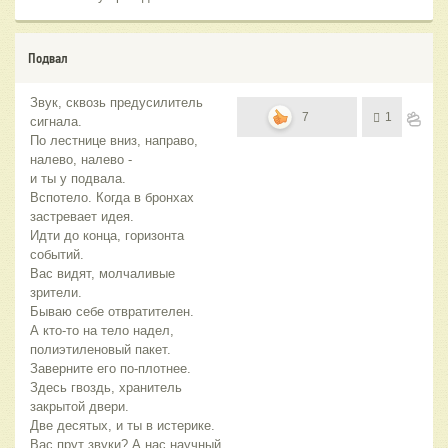
Подвал
Звук, сквозь предусилитель
7
1
сигнала.
По лестнице вниз, направо,
налево, налево -
и ты у подвала.
Вспотело. Когда в бронхах
застревает идея.
Идти до конца, горизонта
событий.
Вас видят, молчаливые
зрители.
Бываю себе отвратителен.
А кто-то на тело надел,
полиэтиленовый пакет.
Заверните его по-плотнее.
Здесь гвоздь, хранитель
закрытой двери.
Две десятых, и ты в истерике.
Вас прут звуки? А нас научный