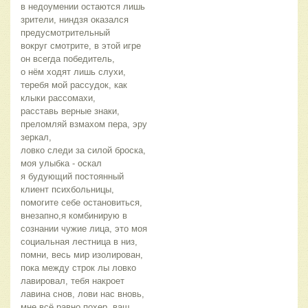
в недоумении остаются лишь
зрители, ниндзя оказался
предусмотрительный
вокруг смотрите, в этой игре
он всегда победитель,
о нём ходят лишь слухи,
теребя мой рассудок, как
клыки рассомахи,
расставь верные знаки,
преломляй взмахом пера, эру
зеркал,
ловко следи за силой броска,
моя улыбка - оскал
я будующий постоянный
клиент психбольницы,
помогите себе остановиться,
внезапно,я комбинирую в
сознании чужие лица, это моя
социальная лестница в низ,
помни, весь мир изолирован,
пока между строк лы ловко
лавировал, тебя накроет
лавина снов, лови нас вновь,
мне всё равно похер, ваш