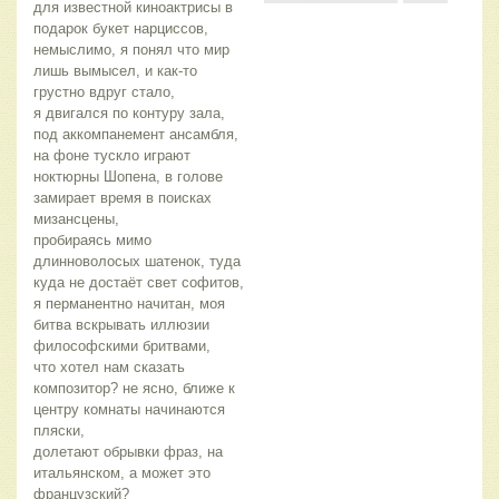
для известной киноактрисы в
подарок букет нарциссов,
немыслимо, я понял что мир
лишь вымысел, и как-то
грустно вдруг стало,
я двигался по контуру зала,
под аккомпанемент ансамбля,
на фоне тускло играют
ноктюрны Шопена, в голове
замирает время в поисках
мизансцены,
пробираясь мимо
длинноволосых шатенок, туда
куда не достаёт свет софитов,
я перманентно начитан, моя
битва вскрывать иллюзии
философскими бритвами,
что хотел нам сказать
композитор? не ясно, ближе к
центру комнаты начинаются
пляски,
долетают обрывки фраз, на
итальянском, а может это
французский?