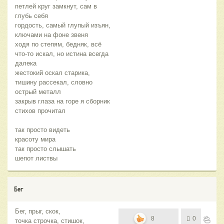
петлей круг замкнут, сам в
глубь себя
гордость, самый глупый изъян,
ключами на фоне звеня
ходя по степям, бедняк, всё
что-то искал, но истина всегда
далека
жестокий оскал старика,
тишину рассекал, словно
острый металл
закрыв глаза на горе я сборник
стихов прочитал
так просто видеть
красоту мира
так просто слышать
шепот листвы
Бег
Бег, прыг, скок,
8
0
точка строчка, стишок,