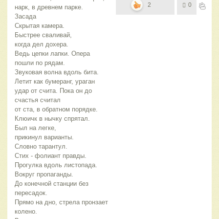
2
0
нарк, в древнем парке.
Засада
Скрытая камера.
Быстрее сваливай,
когда дел дохера.
Ведь цепки лапки. Опера
пошли по рядам.
Звуковая волна вдоль бита.
Летит как бумеранг, ураган
удар от счита. Пока он до
счастья считал
от ста, в обратном порядке.
Клюичк в нычку спрятал.
Был на легке,
прикинул варианты.
Словно тарантул.
Стих - фолиант правды.
Прогулка вдоль листопада.
Вокруг пропаганды.
До конечной станции без
пересадок.
Прямо на дно, стрела пронзает
колено.