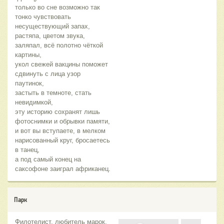
только во сне возможно так
тонко чувствовать
несуществующий запах,
растяпа, цветом звука,
заляпал, всё полотно чёткой
картины,
укол свежей вакцины поможет
сдвинуть с лица узор
паутинок,
застыть в темноте, стать
невидимкой,
эту историю сохранят лишь
фотоснимки и обрывки памяти,
и вот вы вступаете, в мелком
нарисованный круг, бросаетесь
в танец,
а под самый конец на
саксофоне заиграл африканец.
Парк
Филотелист, любитель марок,