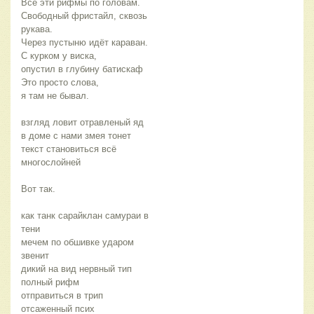
Все эти рифмы по головам.
Свободный фристайл, сквозь
рукава.
Через пустыню идёт караван.
С курком у виска,
опустил в глубину батискаф
Это просто слова,
я там не бывал.
взгляд ловит отравленый яд
в доме с нами змея тонет
текст становиться всё
многослойней
Вот так.
как танк сарайклан самураи в
тени
мечем по обшивке ударом
звенит
дикий на вид нервный тип
полный рифм
отправиться в трип
отсаженный псих