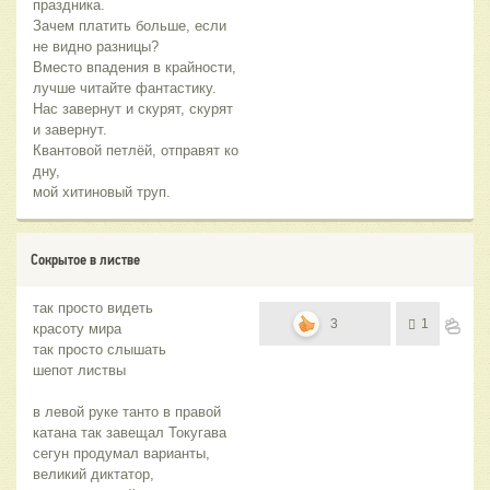
праздника.
Зачем платить больше, если
не видно разницы?
Вместо впадения в крайности,
лучше читайте фантастику.
Нас завернут и скурят, скурят
и завернут.
Квантовой петлёй, отправят ко
дну,
мой хитиновый труп.
Сокрытое в листве
так просто видеть
3
1
красоту мира
так просто слышать
шепот листвы
в левой руке танто в правой
катана так завещал Токугава
сегун продумал варианты,
великий диктатор,