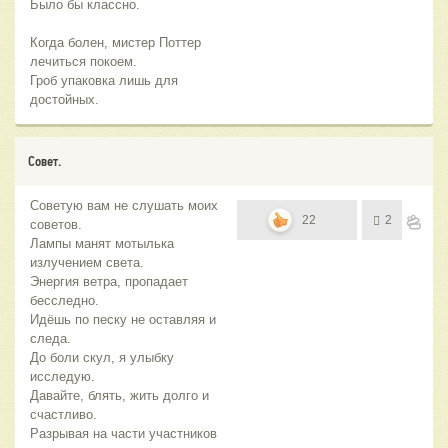
Было бы классно.
Когда болен, мистер Поттер
лечиться покоем.
Гроб упаковка лишь для
достойных.
Совет.
Советую вам не слушать моих
22
2
советов.
Лампы манят мотылька
излучением света.
Энергия ветра, пропадает
бесследно.
Идёшь по песку не оставляя и
следа.
До боли скул, я улыбку
исследую.
Давайте, блять, жить долго и
счастливо.
Разрывая на части участников