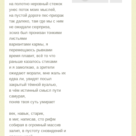
на полотно неровный стежок
унес поток моих мыслей,
на пустой дороге пес-призрак
так далеко, там где мы с ним
не ожидали сюрприза,
эскиз был пронизан тонкими
листьями
вариантами кармы, я
перемещаюсь рывками
время плавит, всё то что
раньше казалось стихами
и я замолкаю, а зрители
ожидают морали, мне жаль их
едва ли, увидят посыл
закрытый тёмной вуалью,
в чём истинный смысл пути
самурая,
поняв твоя суть умирает
век, навык, старик,
в миг, написав, сто рифм
собирая в огромный массив
залип, в пустоту сновидений и