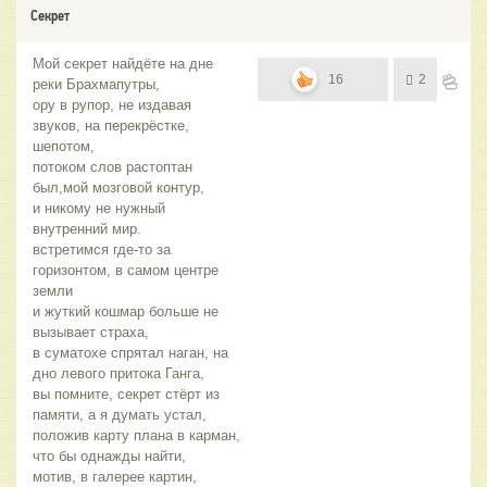
Секрет
Мой секрет найдёте на дне
16
2
реки Брахмапутры,
ору в рупор, не издавая
звуков, на перекрёстке,
шепотом,
потоком слов растоптан
был,мой мозговой контур,
и никому не нужный
внутренний мир.
встретимся где-то за
горизонтом, в самом центре
земли
и жуткий кошмар больше не
вызывает страха,
в суматохе спрятал наган, на
дно левого притока Ганга,
вы помните, секрет стёрт из
памяти, а я думать устал,
положив карту плана в карман,
что бы однажды найти,
мотив, в галерее картин,