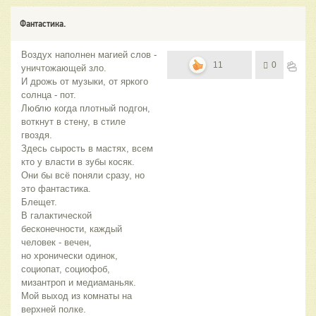
Фантастика.
Воздух наполнен магией слов -
11
0
уничтожающей зло.
И дрожь от музыки, от яркого
солнца - пот.
Люблю когда плотный подгон,
воткнут в стену, в стиле
гвоздя.
Здесь сырость в мастях, всем
кто у власти в зубы косяк.
Они бы всё поняли сразу, но
это фантастика.
Блещет.
В галактической
бесконечности, каждый
человек - вечен,
но хронически одинок,
социопат, социофоб,
мизантроп и медиаманьяк.
Мой выход из комнаты на
верхней полке.