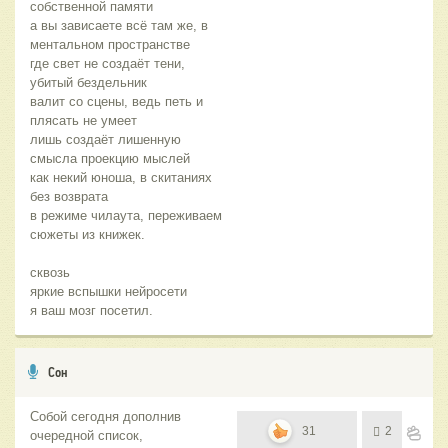
собственной памяти
а вы зависаете всё там же, в
ментальном пространстве
где свет не создаёт тени,
убитый бездельник
валит со сцены, ведь петь и
плясать не умеет
лишь создаёт лишенную
смысла проекцию мыслей
как некий юноша, в скитаниях
без возврата
в режиме чилаута, переживаем
сюжеты из книжек.
сквозь
яркие вспышки нейросети
я ваш мозг посетил.
Сон
Собой сегодня дополнив
31
2
очередной список,