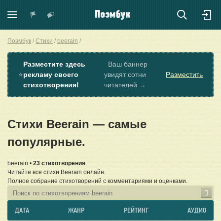
Поэмбук
Стихи
beerain
Разместите здесь
Ваш баннер
⭐
рекламу своего
увидят сотни
Разместить
стихотворения!
читателей →
Стихи Beerain — самые
популярные.
beerain •
23 стихотворения
Читайте все стихи Beerain онлайн.
Полное собрание стихотворений с комментариями и оценками.
ДАТА
ЖАНР
РЕЙТИНГ
АУДИО