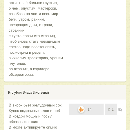
артист всё больше грустил,
о чём, опустим, мастерски,
разобрав на части весь мир -
беги, утром, ранним,
превращая дым, в грани,
странник,
с куста сорви сто страниц,
чтоб вновь стать невидимым
состав надо восстановить,
посмотрим в рецепт,
вычислим траекторию, уроним
плутоний,
во вторник, в коридоре
обсерватории.
Кто убил Влада Листьева?
В висок бьёт желудочный сок.
14
1
Кусок подземных слов в лоб.
В ноздри мощный посыл
образов жестких.
В мозге активируйте опцию