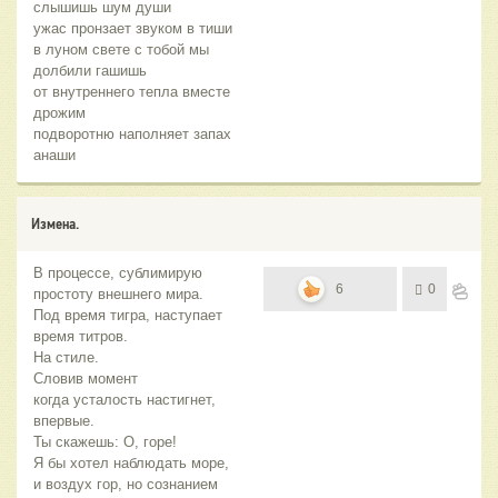
слышишь шум души
ужас пронзает звуком в тиши
в луном свете с тобой мы
долбили гашишь
от внутреннего тепла вместе
дрожим
подворотню наполняет запах
анаши
Измена.
В процессе, сублимирую
6
0
простоту внешнего мира.
Под время тигра, наступает
время титров.
На стиле.
Словив момент
когда усталость настигнет,
впервые.
Ты скажешь: О, горе!
Я бы хотел наблюдать море,
и воздух гор, но сознанием