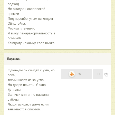
подход.
Не ожидая нобелевской
премии.
Под перевёрнутым взглядом
Эйнштейна.
Физики пленники.
Я вижу панаранормальность в
обычном.
Каждому ключику своя нычка.
Параноик.
Однажды он сойдёт с ума, но
20
1
пока,
тихий шопот из-за угла.
На двери печать. У окна
бутылки.
За ними книги, но названия
стёрты.
Люди умирают даже если
занимаются спортом.