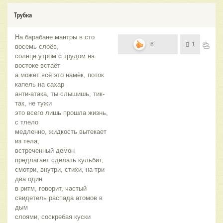
Трубка
На барабане мантры в сто
6
1
восемь слоёв,
солнце утром с трудом на
востоке встаёт
а может всё это намёк, поток
капель на сахар
анти-атака, ты слышишь, тик-
так, не тужи
это всего лишь прошла жизнь,
с тлело
медленно, жидкость вытекает
из тела,
встреченный демон
предлагает сделать кульбит,
смотри, внутри, стихи, на три
два один
в ритм, говорит, частый
свидетель распада атомов в
дым
слоями, соскребая куски