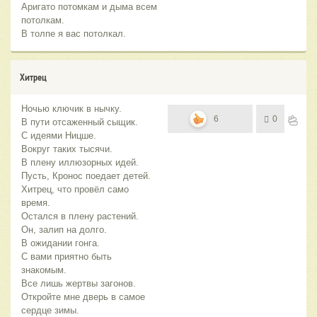
Аригато потомкам и дыма всем
потолкам.
В толпе я вас потолкал.
Хитрец
Ночью ключик в нычку.
6
0
В пути отсаженный сыщик.
С идеями Ницше.
Вокруг таких тысячи.
В плену иллюзорных идей.
Пусть, Кронос поедает детей.
Хитрец, что провёл само
время.
Остался в плену растений.
Он, залип на долго.
В ожидании гонга.
С вами приятно быть
знакомым.
Все лишь жертвы загонов.
Откройте мне дверь в самое
сердце зимы.