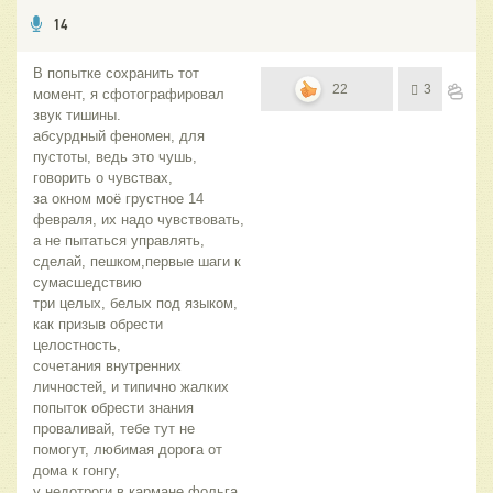
14
В попытке сохранить тот
22
3
момент, я сфотографировал
звук тишины.
абсурдный феномен, для
пустоты, ведь это чушь,
говорить о чувствах,
за окном моё грустное 14
февраля, их надо чувствовать,
а не пытаться управлять,
сделай, пешком,первые шаги к
сумасшедствию
три целых, белых под языком,
как призыв обрести
целостность,
сочетания внутренних
личностей, и типично жалких
попыток обрести знания
проваливай, тебе тут не
помогут, любимая дорога от
дома к гонгу,
у недотроги в кармане фольга,