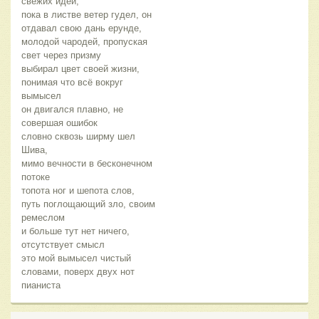
свежих идей,
пока в листве ветер гудел, он
отдавал свою дань ерунде,
молодой чародей, пропуская
свет через призму
выбирал цвет своей жизни,
понимая что всё вокруг
вымысел
он двигался плавно, не
совершая ошибок
словно сквозь ширму шел
Шива,
мимо вечности в бесконечном
потоке
топота ног и шепота слов,
путь поглощающий зло, своим
ремеслом
и больше тут нет ничего,
отсутствует смысл
это мой вымысел чистый
словами, поверх двух нот
пианиста