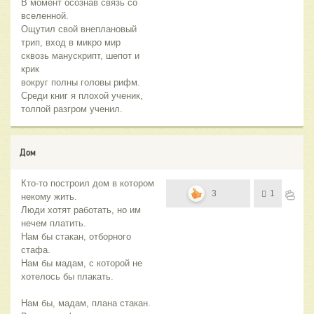
В момент осознав связь со
вселенной.
Ощутил свой внеплановый
трип, вход в микро мир
сквозь манускрипт, шепот и
крик
вокруг полны головы рифм.
Среди книг я плохой ученик,
толпой разгром ученил.
Дом
Кто-то построил дом в котором
3
1
некому жить.
Люди хотят работать, но им
нечем платить.
Нам бы стакан, отборного
стафа.
Нам бы мадам, с которой не
хотелось бы плакать.
Нам бы, мадам, плана стакан.