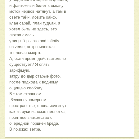
и фантомный билет к океану
моток нервов натянут, а там в
свете тайн, ловить кайф,
клан сарай, план гудбай, я
хотел быть не здесь, это
лютая смесь
улицы Горького and infinity
universe, энтропическая
тепловая смерть.
А, если время действительно
существует? Я опять
зарифмую,
затру до дыр старые фото,
после подхода к водному
ощущаю свободу.
В этом странном
,бесконечномерном
пространстве, слова исчезнут
как из руки исчезает монетка,
приятное знакомство с
очередной порцией бреда.
В поисках ветра.