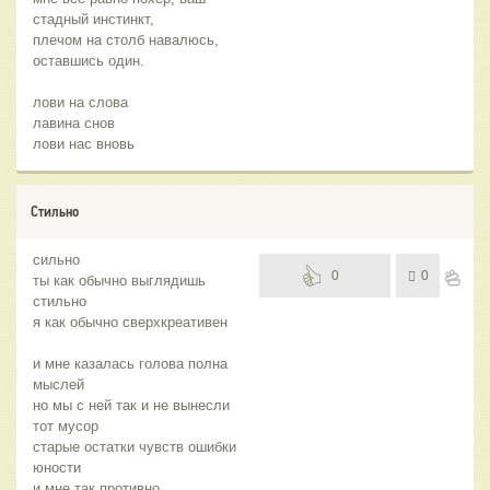
стадный инстинкт,
плечом на столб навалюсь,
оставшись один.
лови на слова
лавина снов
лови нас вновь
Стильно
сильно
0
0
ты как обычно выглядишь
стильно
я как обычно сверхкреативен
и мне казалась голова полна
мыслей
но мы с ней так и не вынесли
тот мусор
старые остатки чувств ошибки
юности
и мне так противно