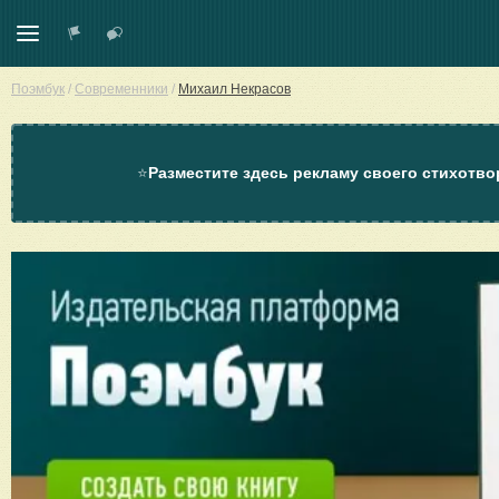
Поэмбук
/
Современники
/
Михаил Некрасов
⭐
Разместите здесь рекламу своего стихотво