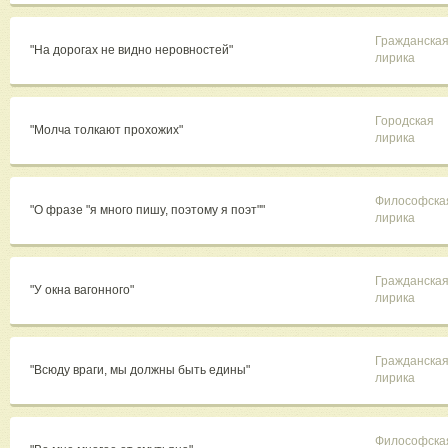
Гражданска
"На дорогах не видно неровностей"
лирика
Городская
"Молча толкают прохожих"
лирика
Философска
"О фразе "я много пишу, поэтому я поэт""
лирика
Гражданска
"У окна вагонного"
лирика
Гражданска
"Всюду враги, мы должны быть едины"
лирика
Философска