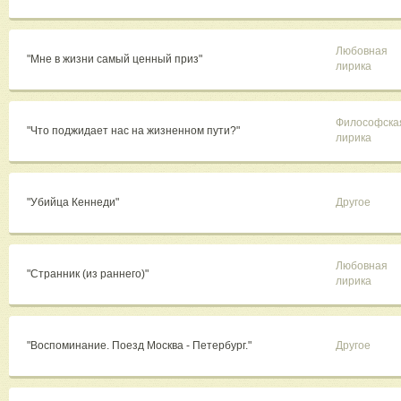
Любовная
"Мне в жизни самый ценный приз"
лирика
Философска
"​Что поджидает нас на жизненном пути?"
лирика
"Убийца Кеннеди"
Другое
Любовная
"Странник (из раннего)"
лирика
"Воспоминание. Поезд Москва - Петербург."
Другое