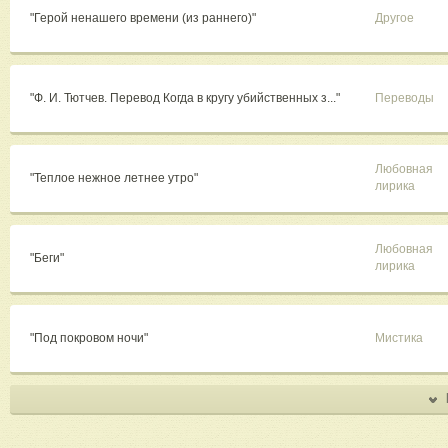
"Герой ненашего времени (из раннего)"
Другое
"Ф. И. Тютчев. Перевод Когда в кругу убийственных з..."
Переводы
Любовная
"Теплое нежное летнее утро"
лирика
Любовная
"Беги"
лирика
"Под покровом ночи"
Мистика