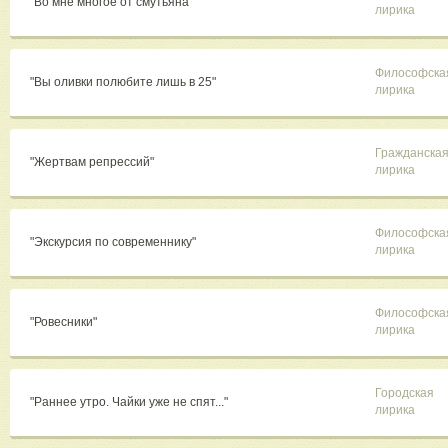
"Во мне многое от смутьяна"
лирика
Философска
"Вы оливки полюбите лишь в 25"
лирика
Гражданска
"Жертвам репрессий"
лирика
Философска
"Экскурсия по современнику"
лирика
Философска
"Ровесники"
лирика
Городская
"Раннее утро. Чайки уже не спят..."
лирика