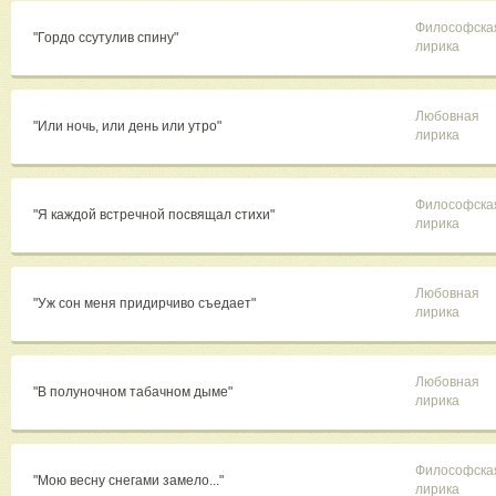
Философска
"Гордо ссутулив спину"
лирика
Любовная
"Или ночь, или день или утро"
лирика
Философска
"Я каждой встречной посвящал стихи"
лирика
Любовная
"Уж сон меня придирчиво съедает"
лирика
Любовная
"В полуночном табачном дыме"
лирика
Философска
"Мою весну снегами замело..."
лирика