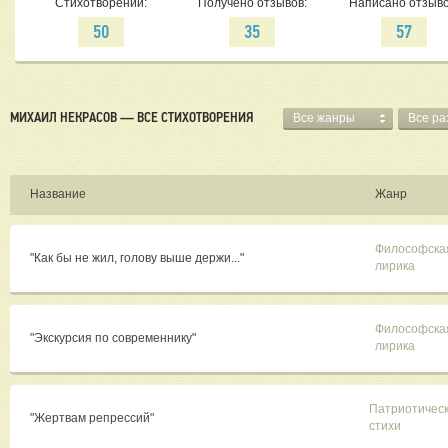
Стихотворений:
Получено отзывов:
Написано отзыво
50
35
57
МИХАИЛ НЕКРАСОВ — ВСЕ СТИХОТВОРЕНИЯ
Все жанры
Все р
Название
Жанр
Философска
"Как бы не жил, голову выше держи..."
лирика
Философска
"Экскурсия по современнику"
лирика
Патриотичес
"Жертвам репрессий"
стихи