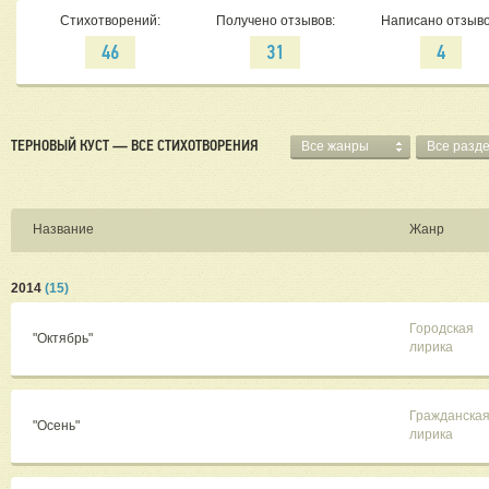
Стихотворений:
Получено отзывов:
Написано отзыво
46
31
4
ТЕРНОВЫЙ КУСТ — ВСЕ СТИХОТВОРЕНИЯ
Все жанры
Все разд
Название
Жанр
2014
(15)
Городская
"Октябрь"
лирика
Гражданска
"Осень"
лирика