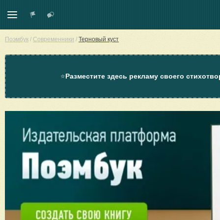
Поэмбук
/
Современники
/
Терновый куст
⭐
Разместите здесь рекламу своего стихотво