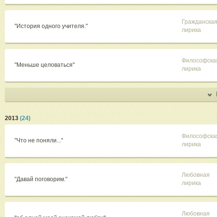
Гражданска
"История одного учителя."
лирика
Философска
"Меньше целоваться"
лирика
2013
(24)
Философска
"Что не поняли..."
лирика
Любовная
"Давай поговорим."
лирика
Любовная