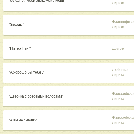
"об одной моей знакомой любви"
лирика
Философска
"Звезды"
лирика
"Питер Пэн."
Другое
Любовная
"А хорошо бы тебе.."
лирика
Философска
"Девочка с розовыми волосами"
лирика
Философска
"А вы не знали?"
лирика