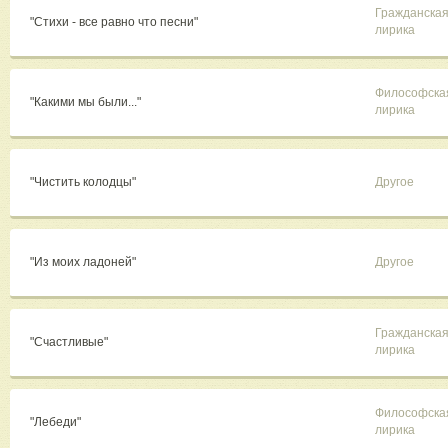
Гражданска
"Стихи - все равно что песни"
лирика
Философска
"Какими мы были..."
лирика
"Чистить колодцы"
Другое
"Из моих ладоней"
Другое
Гражданска
"Счастливые"
лирика
Философска
"Лебеди"
лирика