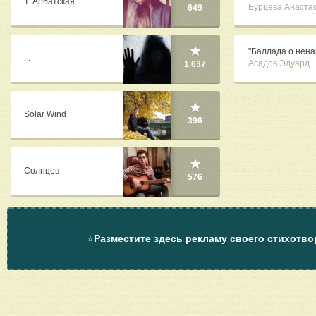
Т. Арбатская
Бурцева Анаста
649
"Баллада о нена
. .
Асадов Эдуард
1 637
Solar Wind
396
Солнцев
576
⭐
Разместите здесь рекламу своего стихотво