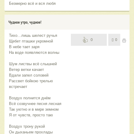
Безмерно всё и вся любя
Чудное утро, чудное!
Тихо…лишь шелест ручья
0
0
Щебет пташки укромной
В небе тает заря
На воде появляются волны
Шум листвы всё слышней
Ветер ветки качает
Вдали запел соловей
Рассвет бойкою трелью
встречает
Воздух полнится днём
Всё созвучнее песня лесная
Так уютно и в мире земном
Я от чувств, просто таю
Воздух трону рукой
Он дыханьем прохлады