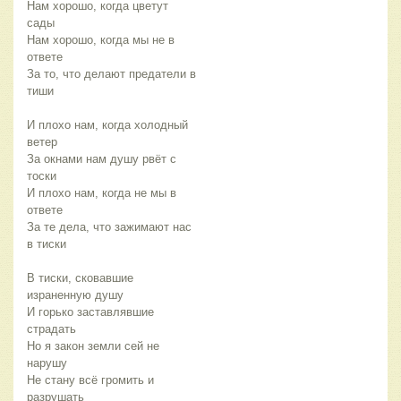
Нам хорошо, когда цветут
сады
Нам хорошо, когда мы не в
ответе
За то, что делают предатели в
тиши
И плохо нам, когда холодный
ветер
За окнами нам душу рвёт с
тоски
И плохо нам, когда не мы в
ответе
За те дела, что зажимают нас
в тиски
В тиски, сковавшие
израненную душу
И горько заставлявшие
страдать
Но я закон земли сей не
нарушу
Не стану всё громить и
разрушать