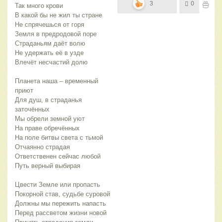
3
0
Так много крови
В какой бы не жил ты стране
Не спрячешься от горя
Земля в предродовой поре
Страданьям даёт волю
Не удержать её в узде
Влечёт несчастий долю
Планета наша – временный
приют
Для душ, в страданья
заточённых
Мы обрели земной уют
На праве обречённых
На поле битвы света с тьмой
Отчаянно страдая
Ответственен сейчас любой
Путь верный выбирая
Цвести Земле или пропасть
Покорной став, судьбе суровой
Должны мы пережить напасть
Перед рассветом жизни новой