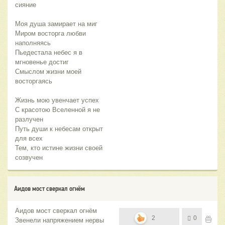
сияние
Моя душа замирает на миг
Миром восторга любви
наполняясь
Пьедестала небес я в
мгновенье достиг
Смыслом жизни моей
восторгаясь
Жизнь мою увенчает успех
С красотою Вселенной я не
разлучен
Путь души к небесам открыт
для всех
Тем, кто истине жизни своей
созвучен
Аидов мост сверкал огнём
Аидов мост сверкал огнём
2
0
Звенели напряжением нервы