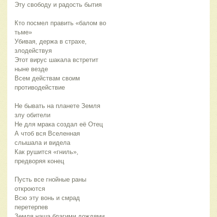
Эту свободу и радость бытия
Кто посмел править «балом во
тьме»
Убивая, держа в страхе,
злодействуя
Этот вирус шакала встретит
ныне везде
Всем действам своим
противодействие
Не бывать на планете Земля
злу обители
Не для мрака создал её Отец
А чтоб вся Вселенная
слышала и видела
Как рушится «гниль»,
предворяя конец
Пусть все гнойные раны
откроются
Всю эту вонь и смрад
перетерпев
Земля наша благими дождями