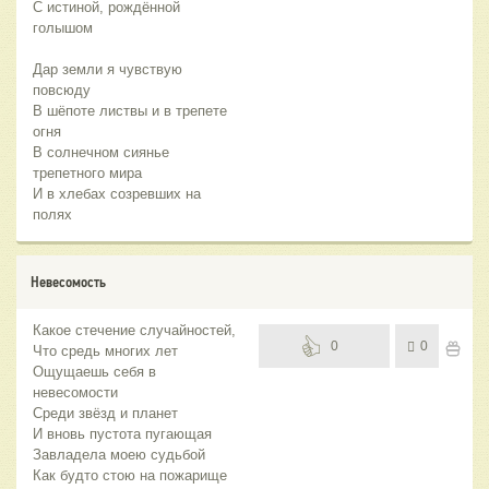
С истиной, рождённой
голышом
Дар земли я чувствую
повсюду
В шёпоте листвы и в трепете
огня
В солнечном сиянье
трепетного мира
И в хлебах созревших на
полях
Невесомость
Какое стечение случайностей,
0
0
Что средь многих лет
Ощущаешь себя в
невесомости
Среди звёзд и планет
И вновь пустота пугающая
Завладела моею судьбой
Как будто стою на пожарище