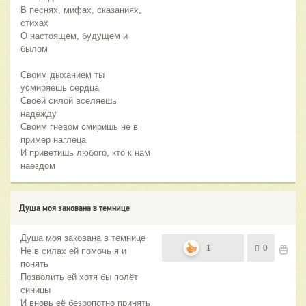
В песнях, мифах, сказаниях,
стихах
О настоящем, будущем и
былом
Своим дыханием ты
усмиряешь сердца
Своей силой вселяешь
надежду
Своим гневом смиришь не в
пример наглеца
И приветишь любого, кто к нам
наездом
Душа моя закована в темнице
Душа моя закована в темнице
1
0
Не в силах ей помочь я и
понять
Позволить ей хотя бы полёт
синицы
И вновь её безропотно принять