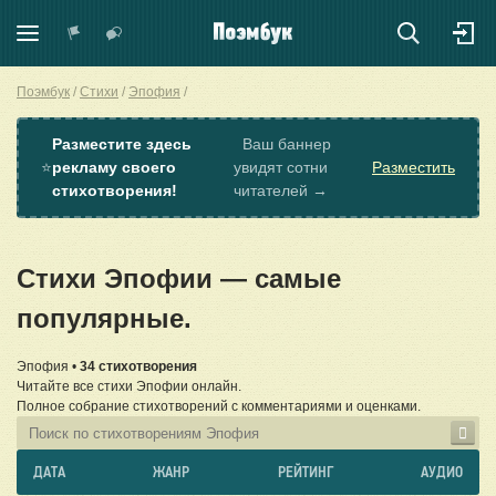
Поэмбук
Стихи
Эпофия
Разместите здесь
Ваш баннер
⭐
рекламу своего
увидят сотни
Разместить
стихотворения!
читателей →
Стихи Эпофии — самые
популярные.
Эпофия •
34 стихотворения
Читайте все стихи Эпофии онлайн.
Полное собрание стихотворений с комментариями и оценками.
ДАТА
ЖАНР
РЕЙТИНГ
АУДИО