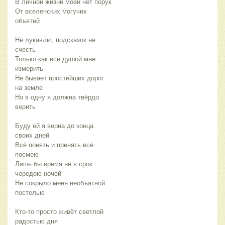
В личной жизни моей нет порук
От вселенских могучих
объятий
Не лукавлю, подсказок не
счесть
Только как всё душой мне
измерить
Не бывает простейших дорог
на земле
Но в одну я должна твёрдо
верить
Буду ей я верна до конца
своих дней
Всё понять и принять всё
посмею
Лишь бы время не в срок
чередою ночей
Не сокрыло меня необъятной
постелью
Кто-то просто живёт светлой
радостью дня