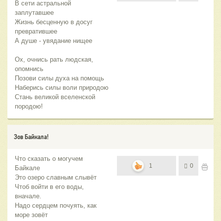
В сети астральной
заплутавшее
Жизнь бесценную в досуг
превратившее
А душе - увядание нищее
Ох, очнись рать людская,
опомнись
Позови силы духа на помощь
Наберись силы воли природою
Стань великой вселенской
породою!
Зов Байкала!
Что сказать о могучем
1
0
Байкале
Это озеро славным слывёт
Чтоб войти в его воды,
вначале.
Надо сердцем почуять, как
море зовёт