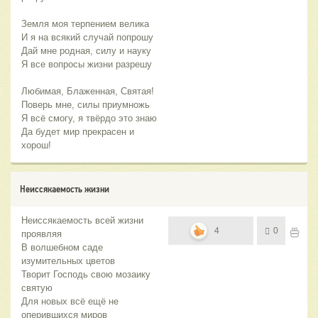
Земля моя терпением велика
И я на всякий случай попрошу
Дай мне родная, силу и науку
Я все вопросы жизни разрешу
Любимая, Блаженная, Святая!
Поверь мне, силы приумножь
Я всё смогу, я твёрдо это знаю
Да будет мир прекрасен и
хорош!
Неиссякаемость жизни
Неиссякаемость всей жизни
4
0
проявляя
В волшебном саде
изумительных цветов
Творит Господь свою мозаику
святую
Для новых всё ещё не
оперившихся миров