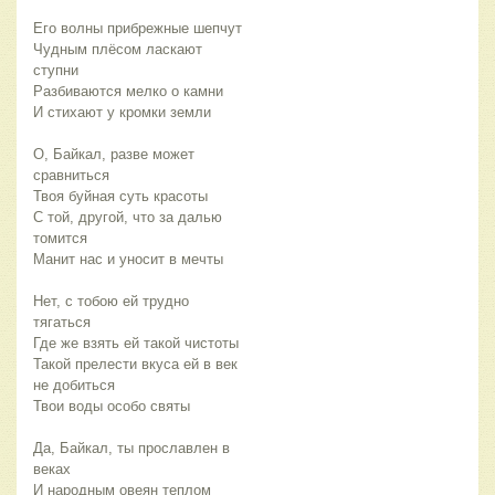
Его волны прибрежные шепчут
Чудным плёсом ласкают
ступни
Разбиваются мелко о камни
И стихают у кромки земли
О, Байкал, разве может
сравниться
Твоя буйная суть красоты
С той, другой, что за далью
томится
Манит нас и уносит в мечты
Нет, с тобою ей трудно
тягаться
Где же взять ей такой чистоты
Такой прелести вкуса ей в век
не добиться
Твои воды особо святы
Да, Байкал, ты прославлен в
веках
И народным овеян теплом