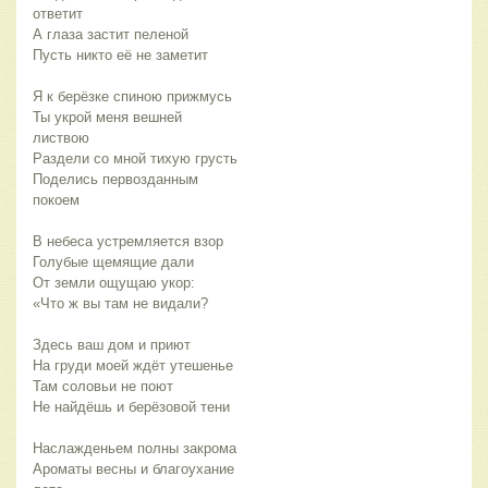
ответит
А глаза застит пеленой
Пусть никто её не заметит
Я к берёзке спиною прижмусь
Ты укрой меня вешней
листвою
Раздели со мной тихую грусть
Поделись первозданным
покоем
В небеса устремляется взор
Голубые щемящие дали
От земли ощущаю укор:
«Что ж вы там не видали?
Здесь ваш дом и приют
На груди моей ждёт утешенье
Там соловьи не поют
Не найдёшь и берёзовой тени
Наслажденьем полны закрома
Ароматы весны и благоухание