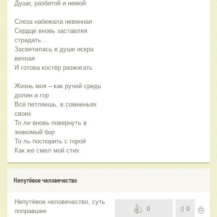
Души, разбитой и немой
Слеза набежала невинная
Сердце вновь заставляя
страдать…
Засветилась в душе искра
вечная
И готова костёр разжигать
Жизнь моя – как ручей средь
долин и гор
Всё петляешь, в сомненьях
своих
То ли вновь повернуть в
знакомый бор
То ль поспорить с горой
Как же смел мой стих
Непутёвое человечество
Непутёвое человечество, суть
0
0
поправшее