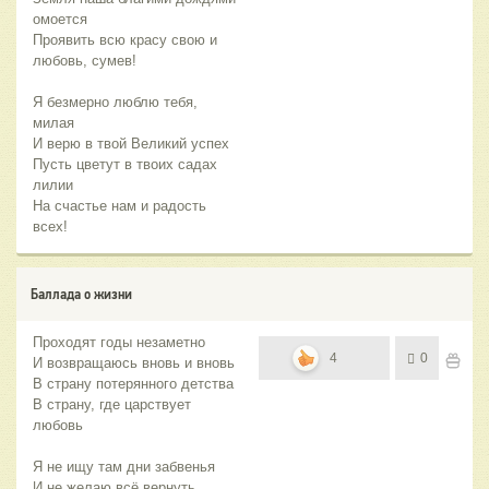
омоется
Проявить всю красу свою и
любовь, сумев!
Я безмерно люблю тебя,
милая
И верю в твой Великий успех
Пусть цветут в твоих садах
лилии
На счастье нам и радость
всех!
Баллада о жизни
Проходят годы незаметно
4
0
И возвращаюсь вновь и вновь
В страну потерянного детства
В страну, где царствует
любовь
Я не ищу там дни забвенья
И не желаю всё вернуть