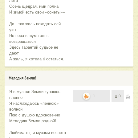
лета
Осень щедрая, ими полна
И зимой есть свои «сонеты»»
Да…так жаль покидать сей
уют
Но пора в шум толпы
возвращаться
Здесь гарантий судьбе не
дают
А жаль, я хотела б остаться.
Мелодия Земли!
Я в музыке Земли купаюсь
1
0
пленно
Я наслаждаюсь «пенною»
волной
Пою с душою вдохновенно
Мелодию Земли родной!
Любима ты, и музами воспета