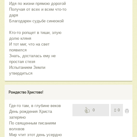
Идя по жизни прямою дорогой
Получая от всех и всем что-то
даря
Благодарен судьбе синеокой
Кто-то ропщет в тиши, злую
долю кляня
И тот миг, что на свет
появился
Знать, досталась ему не
простая стезя
Испытанием Земли
утвердиться
Рождество Христово!
Где-то там, в глубине веков
0
0
День рождения Христа
затеряно
По священным писаниям
волхвов
Мир чтит этот день усердно