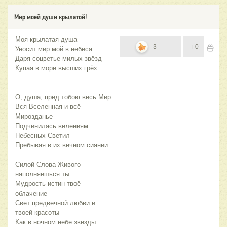
Мир моей души крылатой!
Моя крылатая душа
3
0
Уносит мир мой в небеса
Даря соцветье милых звёзд
Купая в море высших грёз
………………………………
О, душа, пред тобою весь Мир
Вся Вселенная и всё
Мирозданье
Подчинилась велениям
Небесных Светил
Пребывая в их вечном сиянии
Силой Слова Живого
наполняешься ты
Мудрость истин твоё
облачение
Свет предвечной любви и
твоей красоты
Как в ночном небе звезды