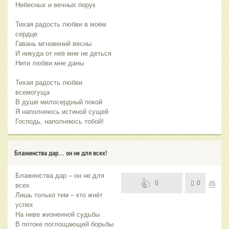
Небесных и вечных порук
Тихая радость любви в моём
сердце
Гавань мгновений весны
И никуда от неё мне не деться
Нити любви мне даны
Тихая радость любви
всемогуща
В душе милосердный покой
Я наполняюсь истиной сущей
Господь, наполняюсь тобой!
Блаженства дар… он не для всех!
Блаженства дар – он не для
0
0
всех
Лишь только тем – кто жнёт
успех
На ниве жизненной судьбы
В потоке поглощающей борьбы