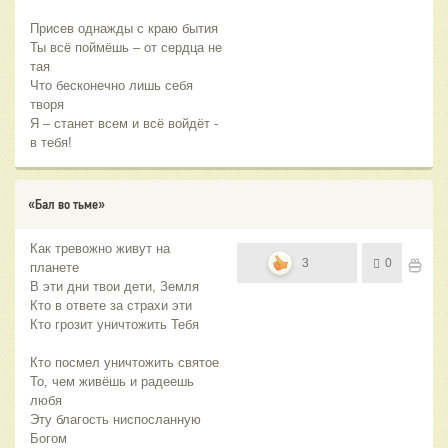
Присев однажды с краю бытия
Ты всё поймёшь – от сердца не
тая
Что бесконечно лишь себя
творя
Я – станет всем и всё войдёт -
в тебя!
«Бал во тьме»
Как тревожно живут на
3
0
планете
В эти дни твои дети, Земля
Кто в ответе за страхи эти
Кто грозит уничтожить Тебя
Кто посмел уничтожить святое
То, чем живёшь и радеешь
любя
Эту благость ниспосланную
Богом