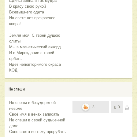
Единственна и так мудра
В красу свою рукой
Всевышнего одета
На свете нет прекраснее
ковра!
Земля моя! С твоей душою
слиты
Мы в магнетический аккорд
И в Мироздание с твоей
орбиты
Идёт неповторимого окраса
КОД!
Не спеши
Не спеши в безудержной
3
0
неволе
Своё имя в веках записать
Не спеши в своей судьбенной
доле
Окно света во тьму прорубать