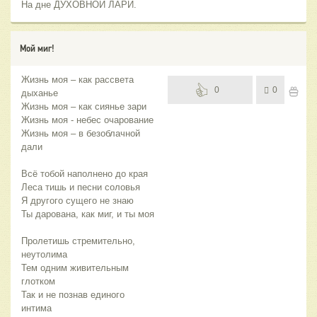
На дне ДУХОВНОЙ ЛАРИ.
Мой миг!
Жизнь моя – как рассвета
0
0
дыханье
Жизнь моя – как сиянье зари
Жизнь моя - небес очарование
Жизнь моя – в безоблачной
дали
Всё тобой наполнено до края
Леса тишь и песни соловья
Я другого сущего не знаю
Ты дарована, как миг, и ты моя
Пролетишь стремительно,
неутолима
Тем одним живительным
глотком
Так и не познав единого
интима