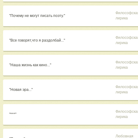
Философска
"Почему не могут писать поэту."
лирика
Философска
"Все говорят,что я раздолбай..."
лирика
Философска
"Наша жизнь как кино..."
лирика
Философска
"Новая эра..."
лирика
Философска
"***"
лирика
Любовная