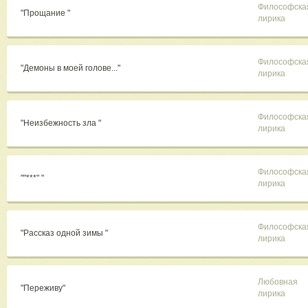
Философска
"Прощание "
лирика
Философска
"Демоны в моей голове..."
лирика
Философска
"Неизбежность зла "
лирика
Философска
""***" "
лирика
Философска
"Рассказ одной зимы "
лирика
Любовная
"Переживу"
лирика