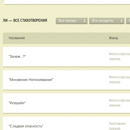
ЛИ — ВСЕ СТИХОТВОРЕНИЯ
Все жанры
Все разделы
Название
Жанр
Философска
"Зачем...?"
лирика
Философска
"Мгновения Непонимания"
лирика
Философска
"Искушён"
лирика
Любовная
"Сладкая опасность"
лирика