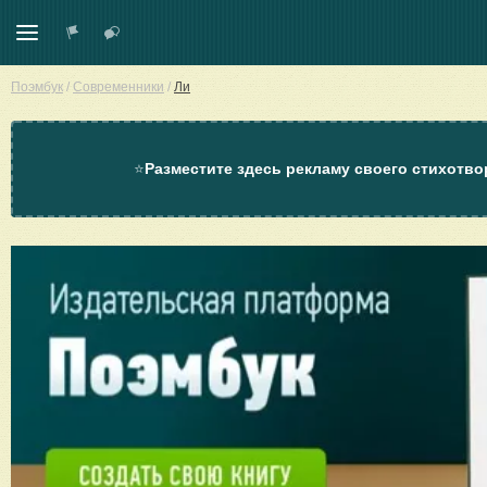
Поэмбук
/
Современники
/
Ли
⭐
Разместите здесь рекламу своего стихотво