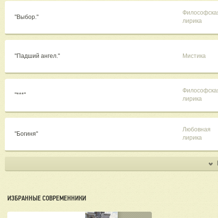
Философска
"Выбор."
лирика
"Падший ангел."
Мистика
Философска
"***"
лирика
Любовная
"Богиня"
лирика
ИЗБРАННЫЕ СОВРЕМЕННИКИ