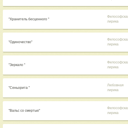
Философска
"Хранитель бесценного "
лирика
Философска
"Одиночество"
лирика
Философска
"Зеркало "
лирика
Любовная
"Сеньорита "
лирика
Философска
"Вальс со смертью"
лирика