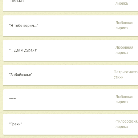
"Письмо"
лирика
Любовная
"Я тебе верил..."
лирика
Любовная
"... Да! Я дурак !"
лирика
Патриотичес
"Забайкалье"
стихи
Любовная
"***"
лирика
Философска
"Грехи"
лирика