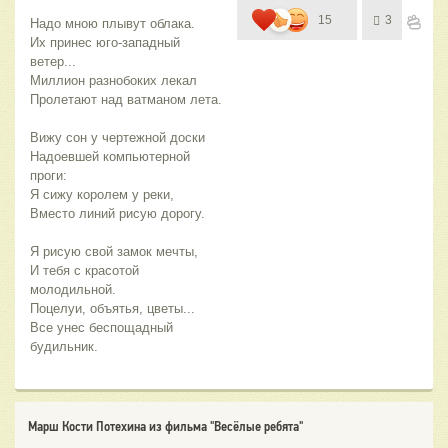
15
3
Надо мною плывут облака. 
Их принес юго-западный 
ветер...
Миллион разнобоких лекал 
Пролетают над ватманом лета.
Вижу сон у чертежной доски
Надоевшей компьютерной 
проги:
Я сижу королем у реки,
Вместо линий рисую дорогу.
Я рисую свой замок мечты,
И тебя с красотой 
молодильной.
Поцелуи, объятья, цветы...
Все унес беспощадный 
будильник.
Марш Кости Потехина из фильма "Весёлые ребята"