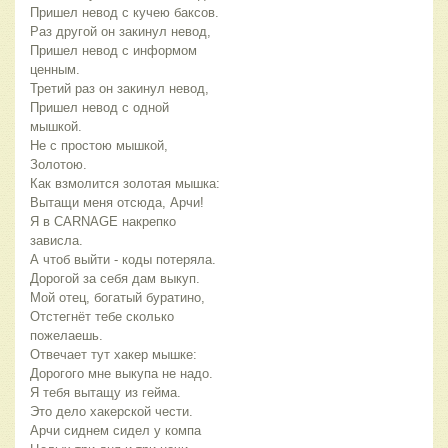
Пришел невод с кучею баксов.
Раз другой он закинул невод,
Пришел невод с информом 
ценным.
Третий раз он закинул невод,
Пришел невод с одной 
мышкой.
Не с простою мышкой,
Золотою.
Как взмолится золотая мышка:
Вытащи меня отсюда, Арчи!
Я в CARNAGE накрепко 
зависла.
А чтоб выйти - коды потеряла.
Дорогой за себя дам выкуп.
Мой отец, богатый буратино,
Отстегнёт тебе сколько 
пожелаешь.
Отвечает тут хакер мышке:
Дорогого мне выкупа не надо.
Я тебя вытащу из гейма.
Это дело хакерской чести.
Арчи сиднем сидел у компа