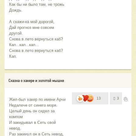
Как бы ни было там, не трожь
Дождь.
А скажи-ка мой дорогой,
Дай прогноз мне совсем 
другой.
Снова в лето вернуться каб?
Кап...кап...кап...
Снова в лето вернуться каб?
Кап.
Сказка о хакере и золотой мышке
13
3
Жил-был хакер по имени Арчи
Недалече от синего моря.
Целый день он сидел за 
компом
И закидывал в Сеть свой 
невод.
Раз закинул он в Сеть невод,