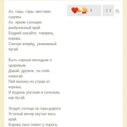
9
3
Ах, горы, горы, местами 
суровы.
Ах, ярким солнцем 
разбуженный край.
Бодрей шагайте, товарищ 
корова.
Смотри вперёд, уважаемый 
бугай.
Быть хорошо молодым и 
здоровым.
Давай, дружок, ты себе 
помогай.
Пей молоко по утрам от 
коровы,
И будешь рослым и сильным, 
как бугай.
Уходит солнце за горы-дороги.
Усталый вечер окутал весь 
край.
Корова тихо лежит у порога,