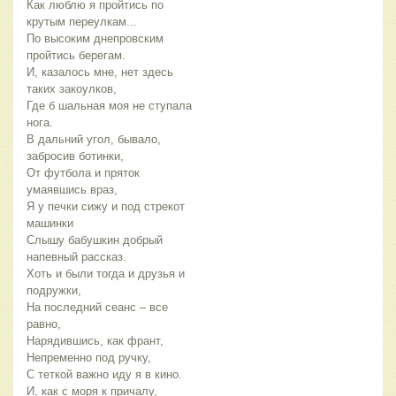
Как люблю я пройтись по 
крутым переулкам...
По высоким днепровским 
пройтись берегам.
И, казалось мне, нет здесь 
таких закоулков,
Где б шальная моя не ступала 
нога.
В дальний угол, бывало, 
забросив ботинки,
От футбола и пряток 
умаявшись враз,
Я у печки сижу и под стрекот 
машинки
Слышу бабушкин добрый 
напевный рассказ.
Хоть и были тогда и друзья и 
подружки,
На последний сеанс – все 
равно,
Нарядившись, как франт,
Непременно под ручку,
С теткой важно иду я в кино.
И, как с моря к причалу,