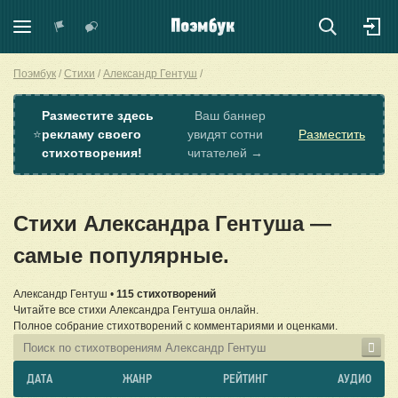
Поэмбук
Стихи
Александр Гентуш
Разместите здесь
Ваш баннер
⭐
рекламу своего
увидят сотни
Разместить
стихотворения!
читателей →
Стихи Александра Гентуша —
самые популярные.
Александр Гентуш •
115 стихотворений
Читайте все стихи Александра Гентуша онлайн.
Полное собрание стихотворений с комментариями и оценками.
ДАТА
ЖАНР
РЕЙТИНГ
АУДИО