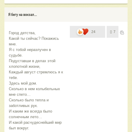
Я бегу на вокзал...
24
7
Город детства, 
Какой ты сейчас? Покажись 
мне.
Я с тобой неразлучен в 
судьбе.
Подуставши в делах этой 
хлопотной жизни,
Каждый август стремлюсь я к 
тебе.
Здесь мой дом.
Сколько в нем колыбельных 
мне спето…
Сколько было тепла и 
заботливых рук.
И каким же всегда было 
солнечным лето…
И какой расчудеснейший мир 
был вокруг.