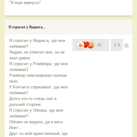
"Я ещё вернусь!"
Я спросил у Яндекса...
Я спросил у Яндекса, где моя
32
5
любимая?
Яндекс не ответил мне, он не
знал давно.
Я спросил у Рэмблера, где моя
любимая?
Рэмблер заблокировал нужное
окно.
У Контакта спрашивал, где моя
любимая?
Долго кто-то слёзы лил в
дальней стороне.
Я спросил у Облака, где моя
любимая?
Облако не ведало, да и весь
Инет...
Друг ты мой единственный, где