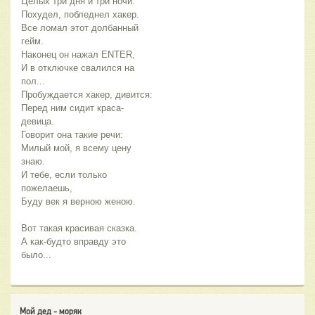
Целых три дня и три ночи.
Похудел, побледнел хакер.
Все ломал этот долбанный 
гейм.
Наконец он нажал ENTER,
И в отключке свалился на 
пол...
Пробуждается хакер, дивится:
Перед ним сидит краса-
девица.
Говорит она такие речи:
Милый мой, я всему цену 
знаю.
И тебе, если только 
пожелаешь,
Буду век я верною женою.
Вот такая красивая сказка.
А как-будто вправду это 
было...
Мой дед - моряк