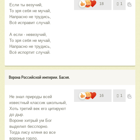
18
1
Если ты везучий,
То зря себя не мучай,
Напрасно не трудись,
Всё исправит случай.
А если - невезучий,
То зря себя не мучай,
Напрасно не трудись,
Всё испортит случай.
Ворона Российской империи. Басня.
16
1
Не знал природы всей 
Хоть третий век его цитируют 
Вороне хитрый ум Бог 
Тогда лису кляня во все 