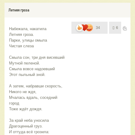
Летняя гроза
34
6
Набежала, накатила
Летняя гроза.
Парки, улицы омыла
Чистая слеза
Смыла сон, три дня висевший
Мутной пеленой.
Смыла вовсе надоевший
Этот пыльный зной.
А затем, набравши скорость,
Никого не ждя,
Мчалась вдаль, соседний 
город
Тоже ждёт дождя.
За край неба уносила
Драгоценный груз.
И оттуда всё грозила: