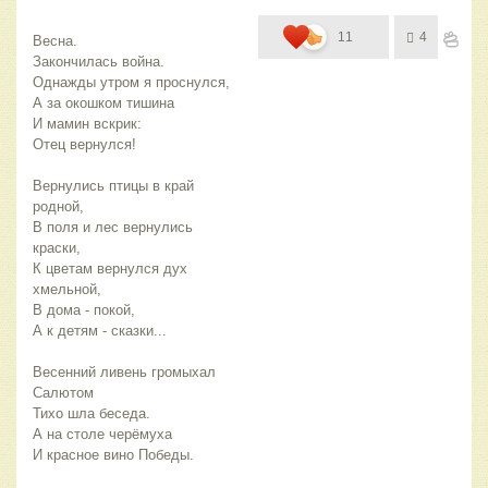
11
4
Весна.
Закончилась война.
Однажды утром я проснулся,
А за окошком тишина
И мамин вскрик:
Отец вернулся!
Вернулись птицы в край 
родной,
В поля и лес вернулись 
краски,
К цветам вернулся дух 
хмельной,
В дома - покой,
А к детям - сказки...
Весенний ливень громыхал
Салютом
Тихо шла беседа.
А на столе черёмуха
И красное вино Победы.