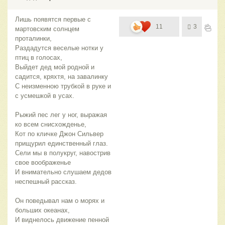
Лишь появятся первые с
11
3
мартовским солнцем
проталинки,
Раздадутся веселые нотки у
птиц в голосах,
Выйдет дед мой родной и
садится, кряхтя, на завалинку
С неизменною трубкой в руке и
с усмешкой в усах.
Рыжий пес лег у ног, выражая
ко всем снисхожденье,
Кот по кличке Джон Сильвер
прищурил единственный глаз.
Сели мы в полукруг, навострив
свое воображенье
И внимательно слушаем дедов
неспешный рассказ.
Он поведывал нам о морях и
больших океанах,
И виднелось движение пенной