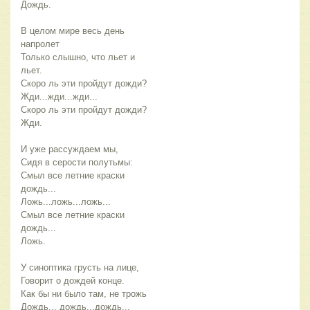
Дождь.
В целом мире весь день 
напролет
Только слышно, что льет и 
льет.
Скоро ль эти пройдут дожди?
Жди...жди...жди...
Скоро ль эти пройдут дожди?
Жди.
И уже рассуждаем мы,
Сидя в серости полутьмы:
Смыл все летние краски 
дождь...
Ложь...ложь...ложь...
Смыл все летние краски 
дождь...
Ложь.
У синоптика грусть на лице,
Говорит о дождей конце.
Как бы ни было там, не трожь
Дождь... дождь...дождь...