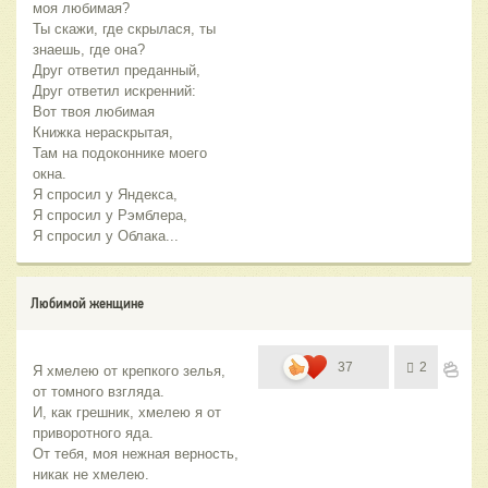
моя любимая?
Ты скажи, где скрылася, ты
знаешь, где она?
Друг ответил преданный,
Друг ответил искренний:
Вот твоя любимая
Книжка нераскрытая,
Там на подоконнике моего
окна.
Я спросил у Яндекса,
Я спросил у Рэмблера,
Я спросил у Облака...
Любимой женщине
37
2
Я хмелею от крепкого зелья, 
от томного взгляда.
И, как грешник, хмелею я от 
приворотного яда.
От тебя, моя нежная верность, 
никак не хмелею.