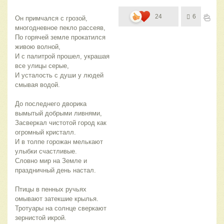
24
6
Он примчался с грозой, 
многодневное пекло рассеяв,
По горячей земле прокатился 
живою волной,
И с палитрой прошел, украшая 
все улицы серые,
И усталость с души у людей 
смывая водой.
До последнего дворика 
вымытый добрыми ливнями,
Засверкал чистотой город как 
огромный кристалл.
И в толпе горожан мелькают 
улыбки счастливые.
Словно мир на Земле и 
праздничный день настал.
Птицы в пенных ручьях 
омывают затекшие крылья.
Тротуары на солнце сверкают 
зернистой икрой.