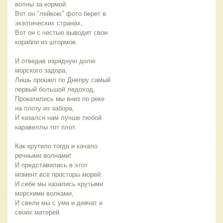
волны за кормой.
Вот он "лейкою" фото берет в
экзотических странах,
Вот он с честью выводит свои
корабли из штормов.
И отведав изрядную долю
морского задора,
Лишь прошел по Днепру самый
первый большой ледоход,
Прокатились мы вниз по реке
на плоту из забора,
И казался нам лучше любой
каравеллы тот плот.
Как крутило тогда и качало
речными волнами!
И представились в этот
момент все просторы морей.
И себе мы казались крутыми
морскими волками,
И свели мы с ума и девчат и
своих матерей.