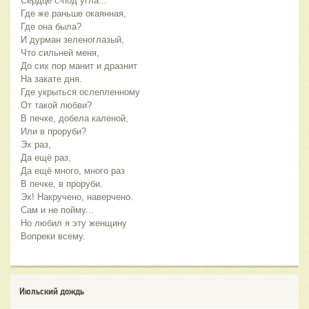
Сердце с-под угла...
Где же раньше окаянная,
Где она была?
И дурман зеленоглазый,
Что сильней меня,
До сих пор манит и дразнит
На закате дня.
Где укрыться ослепленному
От такой любви?
В печке, добела каленой,
Или в проруби?
Эх раз,
Да ещё раз,
Да ещё много, много раз
В печке, в проруби.
Эх! Накручено, наверчено.
Сам и не пойму...
Но любил я эту женщину
Вопреки всему.
Июльский дождь