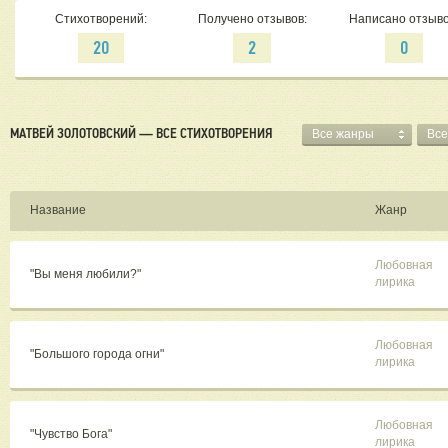
Стихотворений:
Получено отзывов:
Написано отзыво
20
2
0
МАТВЕЙ ЗОЛОТОВСКИЙ — ВСЕ СТИХОТВОРЕНИЯ
Все жанры
Все
Название
Жанр
Любовная
"Вы меня любили?"
лирика
Любовная
"Большого города огни"
лирика
Любовная
"Чувство Бога"
лирика