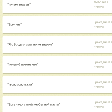
Любовная
"только знаешь"
лирика
Гражданска
"Есенину"
лирика
Гражданска
"Я с Бродским лично не знаком"
лирика
Гражданска
"почему? потому что"
лирика
Гражданска
"твоя, моя, чужая"
лирика
Гражданска
"Есть люди самой необычной масти"
лирика