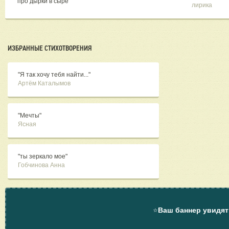
"про дырки в сыре"
лирика
ИЗБРАННЫЕ СТИХОТВОРЕНИЯ
"Я так хочу тебя найти..."
Артём Каталымов
"Мечты"
Ясная
"ты зеркало мое"
Гобчинова Анна
⭐
Ваш баннер увидят