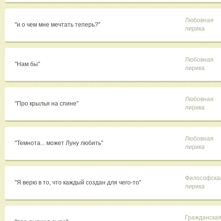
Любовная
"и о чем мне мечтать теперь?"
лирика
Любовная
"Нам бы"
лирика
Любовная
"Про крылья на спине"
лирика
Любовная
"Темнота... может Луну любить"
лирика
Философска
"Я верю в то, что каждый создан для чего-то"
лирика
Гражданска