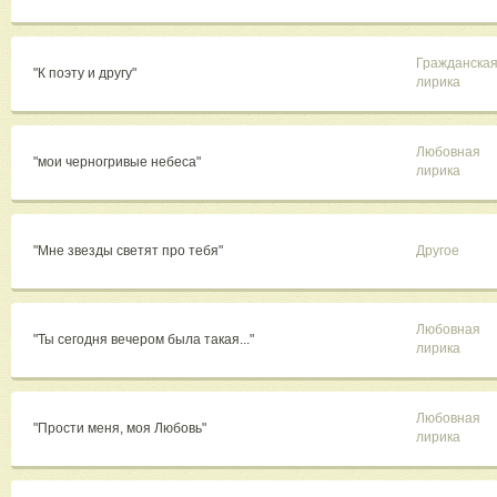
Гражданска
"К поэту и другу"
лирика
Любовная
"мои черногривые небеса"
лирика
"Мне звезды светят про тебя"
Другое
Любовная
"Ты сегодня вечером была такая..."
лирика
Любовная
"Прости меня, моя Любовь"
лирика