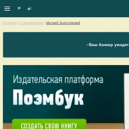
Поэмбук
/
Современники
/
Матвей Золотовский
⭐
Ваш баннер увидят