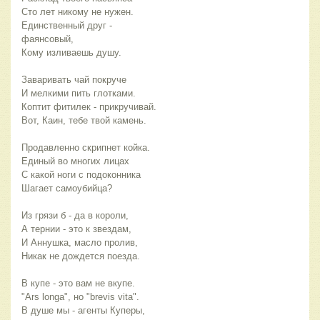
Сто лет никому не нужен.
Единственный друг - 
фаянсовый, 
Кому изливаешь душу.
Заваривать чай покруче
И мелкими пить глотками.
Коптит фитилек - прикручивай.
Вот, Каин, тебе твой камень.
Продавленно скрипнет койка.
Единый во многих лицах
С какой ноги с подоконника
Шагает самоубийца?
Из грязи б - да в короли,
А тернии - это к звездам,
И Аннушка, масло пролив,
Никак не дождется поезда.
В купе - это вам не вкупе.
"Ars longa", но "brevis vita".
В душе мы - агенты Куперы,