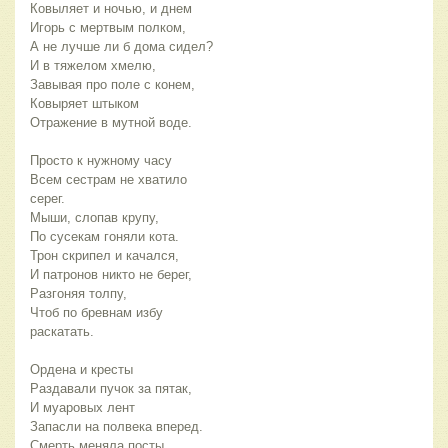
Ковыляет и ночью, и днем
Игорь с мертвым полком,
А не лучше ли б дома сидел?
И в тяжелом хмелю,
Завывая про поле с конем,
Ковыряет штыком
Отражение в мутной воде.
Просто к нужному часу
Всем сестрам не хватило 
серег.
Мыши, слопав крупу,
По сусекам гоняли кота.
Трон скрипел и качался,
И патронов никто не берег,
Разгоняя толпу,
Чтоб по бревнам избу 
раскатать.
Ордена и кресты
Раздавали пучок за пятак,
И муаровых лент
Запасли на полвека вперед.
Смерть меняла посты