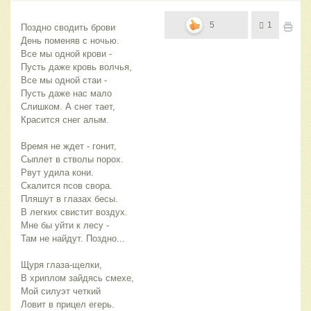
5
1
Поздно сводить брови
День поменяв с ночью.
Все мы одной крови - 
Пусть даже кровь волчья,
Все мы одной стаи - 
Пусть даже нас мало
Слишком. А снег тает,
Красится снег алым.
Время не ждет - гонит,
Сыплет в стволы порох.
Рвут удила кони.
Скалится псов свора.
Пляшут в глазах бесы.
В легких свистит воздух.
Мне бы уйти к лесу - 
Там не найдут. Поздно...
Щуря глаза-щелки,
В хриплом зайдясь смехе,
Мой силуэт четкий
Ловит в прицел егерь.