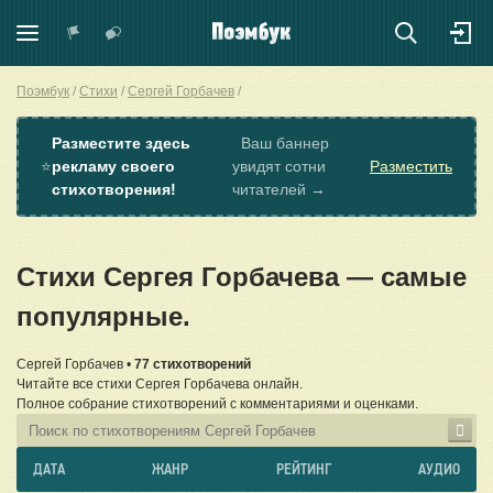
Поэмбук
Стихи
Сергей Горбачев
Разместите здесь
Ваш баннер
⭐
рекламу своего
увидят сотни
Разместить
стихотворения!
читателей →
Стихи Сергея Горбачева — самые
популярные.
Сергей Горбачев •
77 стихотворений
Читайте все стихи Сергея Горбачева онлайн.
Полное собрание стихотворений с комментариями и оценками.
ДАТА
ЖАНР
РЕЙТИНГ
АУДИО