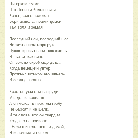
Цигаркою смоля,
Что Ленин и большевики
Конец войне положат.
Бери шинель, пошли домой - 
Там воля и земля.
Последний бой, последний шаг
На жизненном маршруте.
Чужая кровь пьянит как хмель
И льется как вино.
Он землю скреб еще дыша,
Когда немецкий унтер
Проткнул штыком его шинель
И сердце заодно.
Кресты тускнели на груди - 
Мы долго воевали.
А он лежал в простом гробу - 
Не бархат и не шелк.
И те слова, что он твердил
Когда-то на привале:
- Бери шинель, пошли домой, - 
Я вспомнил и пошел.