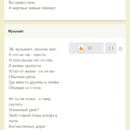
Вы право свое,
А мертвых живые помянут.
Музыкант
10
1
Эй, музыкант, окончен бал,
А что не так - прости.
Устало вытри пот со лба
И рюмку пропусти.
Устал от жизни - се ля ви - 
Обычные дела,
Где вместо дружбы и любви - 
Объедки со стола.
Но ты не плачь - к чему 
скулить
Усвоенный урок?
Твой старый плащ всегда в 
пыли
Бесчисленных дорог.