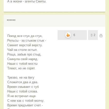
А в жизни - агенты Смиты.
******
6
2
Поезд все стук да стук,
Рельсы - за стыком стык - 
Сменят верстой версту.
Чай на столе остыл.
Роща, забыв про стыд,
Скинула свой наряд.
Наши с тобой мосты
Тлеют, но не горят.
Трезво, не на бегу
Сложится два и два.
Время смывает с губ
Наши с тобой слова.
Я не встречал еще
С кем как с тобой молчу.
Время предъявит счет - 