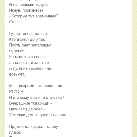
И пьяненький матрос,
Икнув, произнесет:
- Которые тут временные? 
Слазь!
Гуляй теперь на все,
Кто дожил до утра,
Пусть лает заполошно 
пулемет - 
За молот и за серп,
За совесть и за страх - 
А пуля не захочет - не 
возьмет.
Мы - искрами пожарища - за 
РСФСР - 
И кто кому враги, а кто свои?
Вчерашние товарищи - 
махновец да эсер - 
У стенки делят пулю на двоих.
Пр.)Бей да круши:  голову - 
плахе,