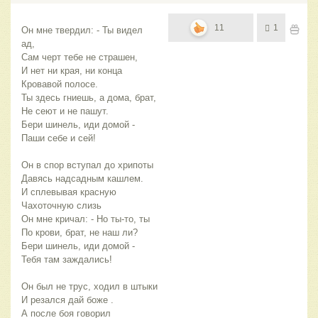
11
1
Он мне твердил: - Ты видел 
ад,
Сам черт тебе не страшен,
И нет ни края, ни конца
Кровавой полосе.
Ты здесь гниешь, а дома, брат,
Не сеют и не пашут.
Бери шинель, иди домой - 
Паши себе и сей!
Он в спор вступал до хрипоты
Давясь надсадным кашлем.
И сплевывая красную
Чахоточную слизь
Он мне кричал: - Но ты-то, ты
По крови, брат, не наш ли?
Бери шинель, иди домой -
Тебя там заждались!
Он был не трус, ходил в штыки
И резался дай боже .
А после боя говорил