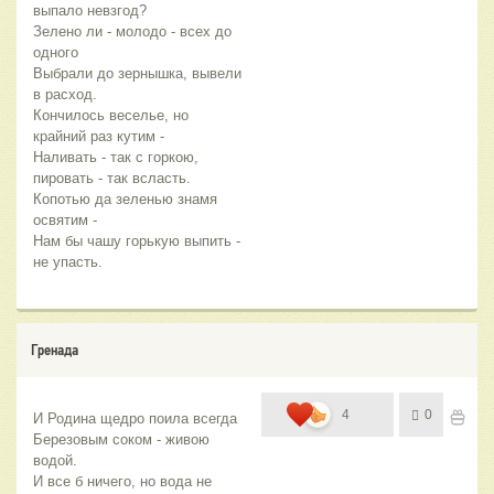
выпало невзгод?
Зелено ли - молодо - всех до 
одного
Выбрали до зернышка, вывели 
в расход.
Кончилось веселье, но 
крайний раз кутим - 
Наливать - так с горкою, 
пировать - так всласть.
Копотью да зеленью знамя 
освятим - 
Нам бы чашу горькую выпить - 
не упасть.
Гренада
4
0
И Родина щедро поила всегда
Березовым соком - живою 
водой.
И все б ничего, но вода не 