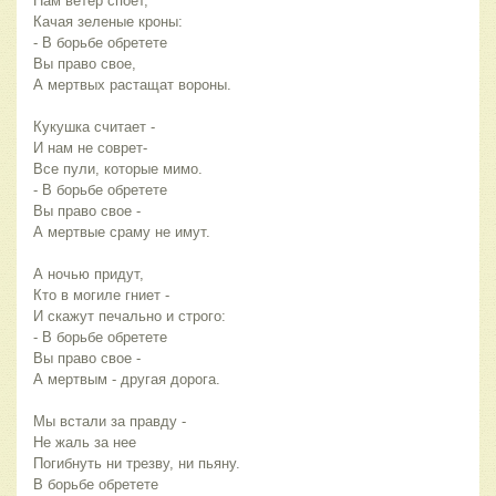
Нам ветер споет,
Качая зеленые кроны:
- В борьбе обретете
Вы право свое,
А мертвых растащат вороны.
Кукушка считает - 
И нам не соврет-
Все пули, которые мимо.
- В борьбе обретете
Вы право свое -
А мертвые сраму не имут.
А ночью придут,
Кто в могиле гниет - 
И скажут печально и строго:
- В борьбе обретете 
Вы право свое - 
А мертвым - другая дорога.
Мы встали за правду - 
Не жаль за нее
Погибнуть ни трезву, ни пьяну.
В борьбе обретете