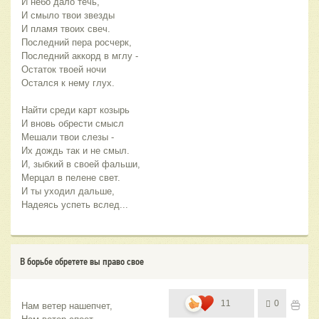
И небо дало течь,
И смыло твои звезды
И пламя твоих свеч.
Последний пера росчерк,
Последний аккорд в мглу - 
Остаток твоей ночи
Остался к нему глух.
Найти среди карт козырь
И вновь обрести смысл
Мешали твои слезы - 
Их дождь так и не смыл.
И, зыбкий в своей фальши,
Мерцал в пелене свет.
И ты уходил дальше,
Надеясь успеть вслед...
В борьбе обретете вы право свое
11
0
Нам ветер нашепчет,