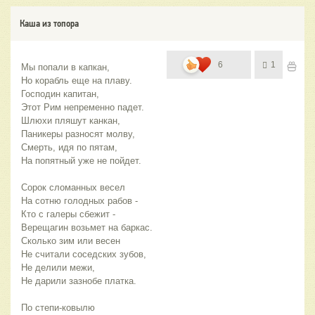
Каша из топора
6
1
Мы попали в капкан,
Но корабль еще на плаву.
Господин капитан,
Этот Рим непременно падет.
Шлюхи пляшут канкан,
Паникеры разносят молву,
Смерть, идя по пятам,
На попятный уже не пойдет.
Сорок сломанных весел
На сотню голодных рабов -
Кто с галеры сбежит -
Верещагин возьмет на баркас.
Сколько зим или весен
Не считали соседских зубов,
Не делили межи,
Не дарили зазнобе платка.
По степи-ковылю