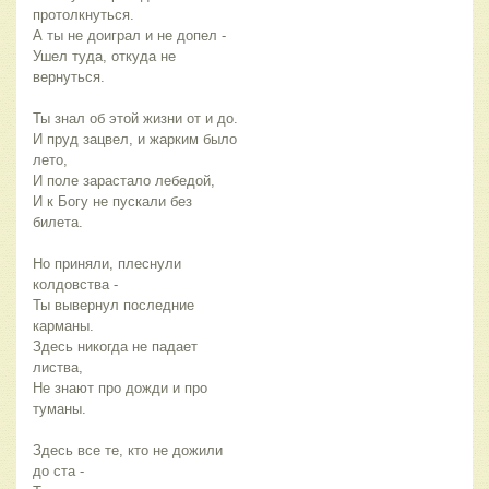
протолкнуться.
А ты не доиграл и не допел - 
Ушел туда, откуда не 
вернуться.
Ты знал об этой жизни от и до.
И пруд зацвел, и жарким было 
лето,
И поле зарастало лебедой,
И к Богу не пускали без 
билета.
Но приняли, плеснули 
колдовства - 
Ты вывернул последние 
карманы.
Здесь никогда не падает 
листва,
Не знают про дожди и про 
туманы.
Здесь все те, кто не дожили 
до ста - 