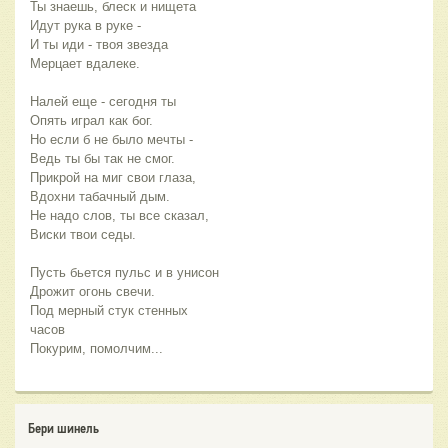
Ты знаешь, блеск и нищета
Идут рука в руке - 
И ты иди - твоя звезда
Мерцает вдалеке.
Налей еще - сегодня ты
Опять играл как бог.
Но если б не было мечты - 
Ведь ты бы так не смог.
Прикрой на миг свои глаза,
Вдохни табачный дым.
Не надо слов, ты все сказал,
Виски твои седы.
Пусть бьется пульс и в унисон
Дрожит огонь свечи.
Под мерный стук стенных 
часов
Покурим, помолчим...
Бери шинель