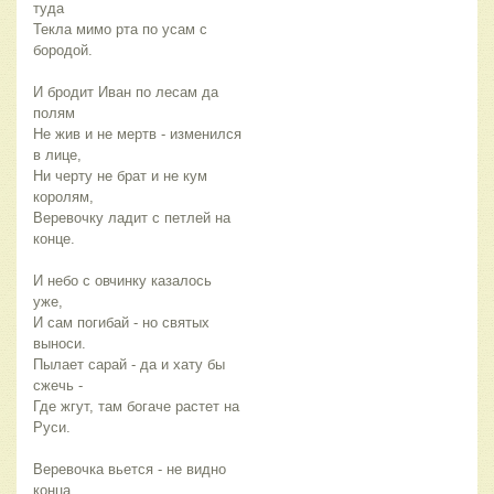
туда
Текла мимо рта по усам с 
бородой.
И бродит Иван по лесам да 
полям
Не жив и не мертв - изменился 
в лице,
Ни черту не брат и не кум 
королям,
Веревочку ладит с петлей на 
конце.
И небо с овчинку казалось 
уже,
И сам погибай - но святых 
выноси.
Пылает сарай - да и хату бы 
сжечь -
Где жгут, там богаче растет на 
Руси.
Веревочка вьется - не видно 
конца,