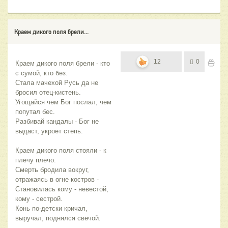
Краем дикого поля брели...
12
0
Краем дикого поля брели - кто 
с сумой, кто без.
Стала мачехой Русь да не 
бросил отец-кистень.
Угощайся чем Бог послал, чем 
попутал бес.
Разбивай кандалы - Бог не 
выдаст, укроет степь.
Краем дикого поля стояли - к 
плечу плечо.
Смерть бродила вокруг, 
отражаясь в огне костров - 
Становилась кому - невестой, 
кому - сестрой.
Конь по-детски кричал, 
выручал, поднялся свечой.