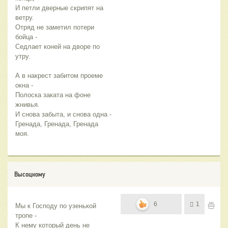
И петли дверные скрипят на 
ветру.
Отряд не заметил потери 
бойца -
Седлает коней на дворе по 
утру.
А в накрест забитом проеме 
окна -
Полоска заката на фоне 
жнивья.
И снова забыта, и снова одна -
Гренада, Гренада, Гренада 
моя.
Высоцкому
6
1
Мы к Господу по узенькой 
тропе - 
К нему который день не 