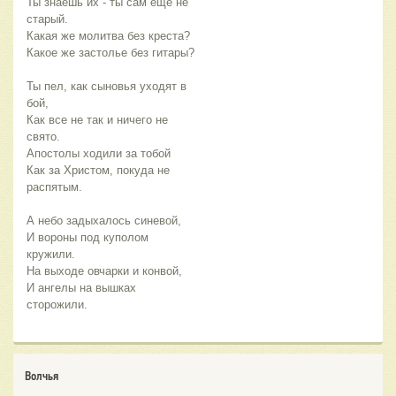
Ты знаешь их - ты сам еще не 
старый.
Какая же молитва без креста?
Какое же застолье без гитары?
Ты пел, как сыновья уходят в 
бой,
Как все не так и ничего не 
свято.
Апостолы ходили за тобой
Как за Христом, покуда не 
распятым.
А небо задыхалось синевой,
И вороны под куполом 
кружили.
На выходе овчарки и конвой,
И ангелы на вышках 
сторожили.
Волчья