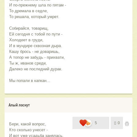
И по-прежнему шла по пятам -
То дремала в седле,
То решала, который умрет.
Собирайся, товарищ,
Ей сегодня с тобой по пути -
Холодеет в груди,
И в мундире сквозная дыра.
Кашу брось - не доваришь,
А топор не забудь - прихвати,
Ты ж, иванов среди,
Далеко не последний дурак.
Мы попали в капкан...
Алый лоскут
5
0
Бери, какой вопрос,
Кто сколько унесет - 
И вот уже усадьба занялась.