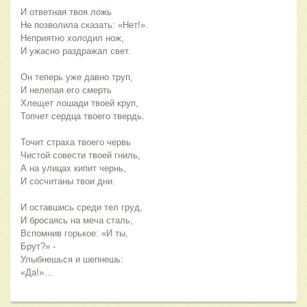
И ответная твоя ложь
Не позволила сказать: «Нет!».
Неприятно холодил нож,
И ужасно раздражал свет.
Он теперь уже давно труп,
И нелепая его смерть
Хлещет лошади твоей круп,
Топчет сердца твоего твердь.
Точит страха твоего червь
Чистой совести твоей гниль,
А на улицах кипит чернь,
И сосчитаны твои дни.
И оставшись среди тел груд,
И бросаясь на меча сталь, 
Вспомнив горькое: «И ты, 
Брут?» -   
Улыбнешься и шепнешь: 
«Да!»…