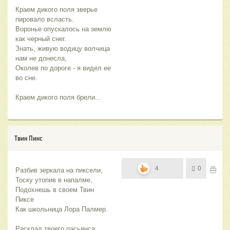
Краем дикого поля зверье 
пировало всласть.
Воронье опускалось на землю 
как черный снег.
Знать, живую водицу волчица 
нам не донесла,
Околев по дороге - я видел ее 
во сне.
Краем дикого поля брели...
Твин Пикс
4
0
Разбив зеркала на пиксели,
Тоску утопив в напалме,
Подохнешь в своем Твин 
Пиксе
Как школьница Лора Палмер.
Расклад твоего пасьянса