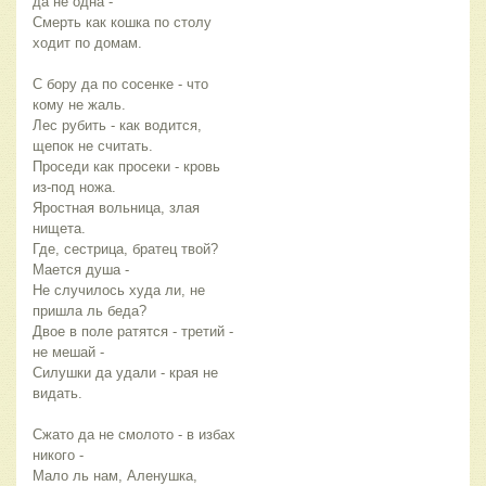
да не одна - 
Смерть как кошка по столу 
ходит по домам.
С бору да по сосенке - что 
кому не жаль.
Лес рубить - как водится, 
щепок не считать.
Проседи как просеки - кровь 
из-под ножа.
Яростная вольница, злая 
нищета.
Где, сестрица, братец твой? 
Мается душа - 
Не случилось худа ли, не 
пришла ль беда?
Двое в поле ратятся - третий - 
не мешай - 
Силушки да удали - края не 
видать.
Сжато да не смолото - в избах 
никого - 
Мало ль нам, Аленушка, 