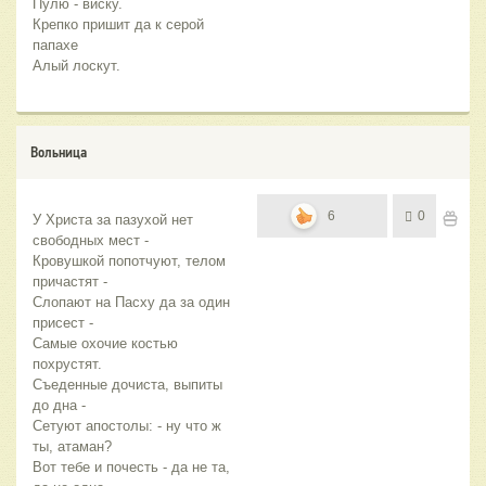
Пулю - виску.
Крепко пришит да к серой 
папахе
Алый лоскут.
Вольница
6
0
У Христа за пазухой нет 
свободных мест - 
Кровушкой попотчуют, телом 
причастят - 
Слопают на Пасху да за один 
присест - 
Самые охочие костью 
похрустят.
Съеденные дочиста, выпиты 
до дна - 
Сетуют апостолы: - ну что ж 
ты, атаман?
Вот тебе и почесть - да не та, 