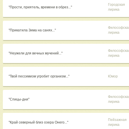
Городская
"Прости, приятель, времени в обрез..."
лирика
Философска
"Прикатила Зима на санях..."
лирика
Философска
"Неужели для вечных мучений..."
лирика
"Твой пессимизм угробит организм..."
Юмор
Философска
"Спицы-дни"
лирика
Пейзажная
"Край северный близ озера Онего..."
лирика