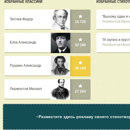
ИЗБРАННЫЕ КЛАССИКИ
ИЗБРАННЫЕ СТИХОТ
"Выхожу один я н
Тютчев Федор
Лермонтов Миха
18 720
"И скучно и груст
Блок Александр
Лермонтов Миха
32 390
Пушкин Александр
38 168
Лермонтов Михаил
27 264
⭐
Разместите здесь рекламу своего стихотво