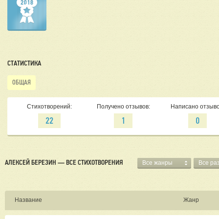
СТАТИСТИКА
ОБЩАЯ
Стихотворений:
Получено отзывов:
Написано отзыво
22
1
0
АЛЕКСЕЙ БЕРЕЗИН — ВСЕ СТИХОТВОРЕНИЯ
Все жанры
Все ра
Название
Жанр