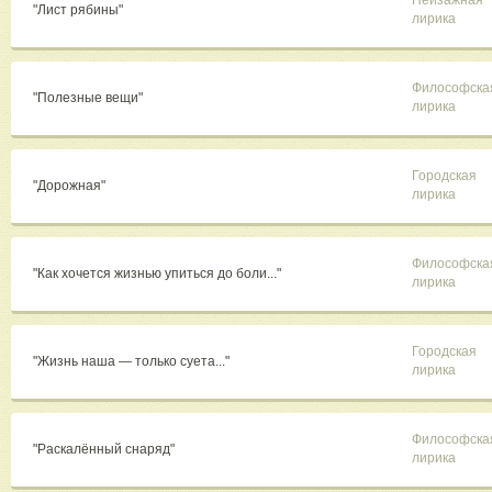
Пейзажная
"Лист рябины"
лирика
Философска
"Полезные вещи"
лирика
Городская
"Дорожная"
лирика
Философска
"Как хочется жизнью упиться до боли..."
лирика
Городская
"Жизнь наша — только суета..."
лирика
Философска
"Раскалённый снаряд"
лирика