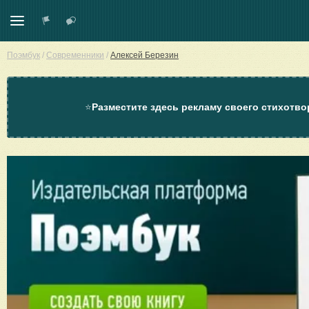
Поэмбук
/
Современники
/
Алексей Березин
⭐
Разместите здесь рекламу своего стихотво