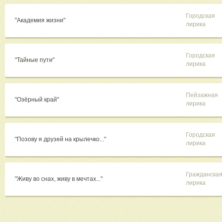
Городская
"Академия жизни"
лирика
Городская
"Тайные пути"
лирика
Пейзажная
"Озёрный край"
лирика
Городская
"Позову я друзей на крылечко..."
лирика
Гражданска
"Живу во снах, живу в мечтах..."
лирика