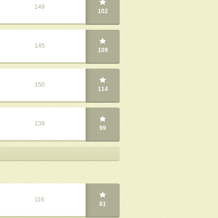
149
102
145
109
150
114
139
99
116
81