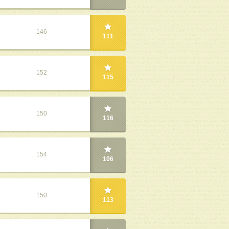
146
111
152
115
150
116
154
106
150
113