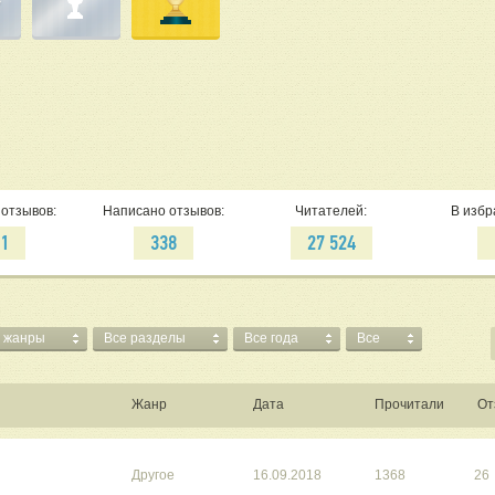
отзывов:
Написано отзывов:
Читателей:
В избр
71
338
27 524
 жанры
Все разделы
Все года
Все
Жанр
Дата
Прочитали
От
Другое
16.09.2018
1368
26