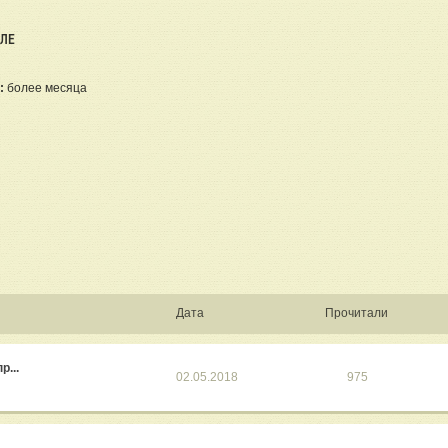
ЕЛЕ
:
более месяца
Дата
Прочитали
...
02.05.2018
975