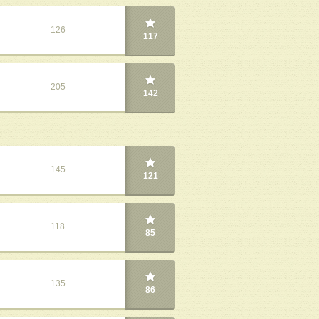
126
117
205
142
145
121
118
85
135
86