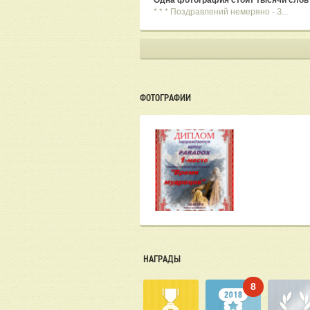
Одна фотография стоит тысячи слов
* * * Поздравлений немеряно - З...
ФОТОГРАФИИ
НАГРАДЫ
8