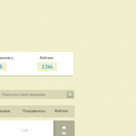
анном у:
Рейтинг:
0
3 264
зывов
Понравилось
Рейтинг
128
96