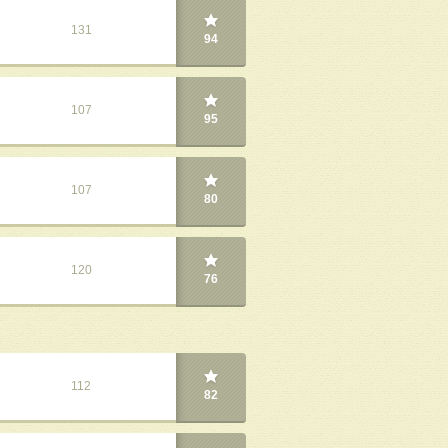
131
94
107
95
107
80
120
76
112
82