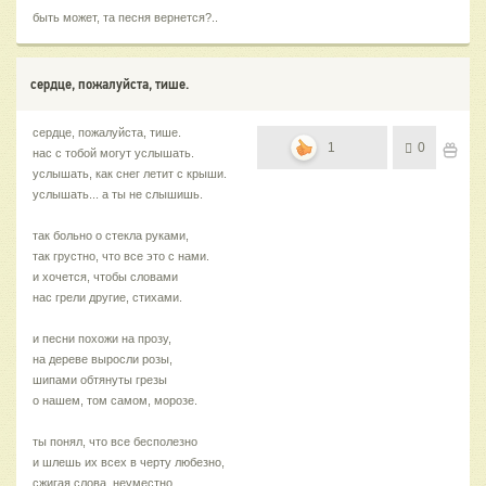
быть может, та песня вернется?..
сердце, пожалуйста, тише.
сердце, пожалуйста, тише.
1
0
нас с тобой могут услышать.
услышать, как снег летит с крыши.
услышать... а ты не слышишь.
так больно о стекла руками,
так грустно, что все это с нами.
и хочется, чтобы словами
нас грели другие, стихами.
и песни похожи на прозу,
на дереве выросли розы,
шипами обтянуты грезы
о нашем, том самом, морозе.
ты понял, что все бесполезно
и шлешь их всех в черту любезно,
сжигая слова, неуместно