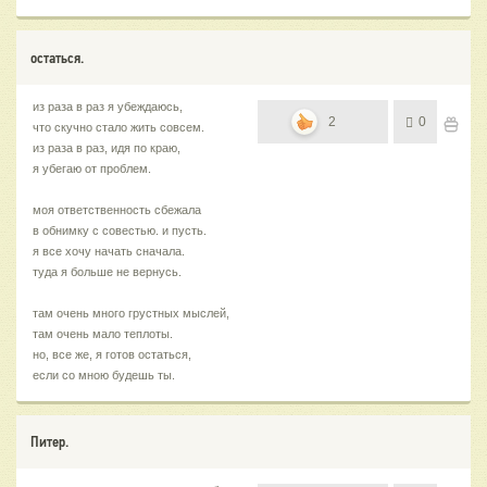
остаться.
из раза в раз я убеждаюсь,
2
0
что скучно стало жить совсем.
из раза в раз, идя по краю,
я убегаю от проблем.
моя ответственность сбежала
в обнимку с совестью. и пусть.
я все хочу начать сначала.
туда я больше не вернусь.
там очень много грустных мыслей,
там очень мало теплоты.
но, все же, я готов остаться,
если со мною будешь ты.
Питер.