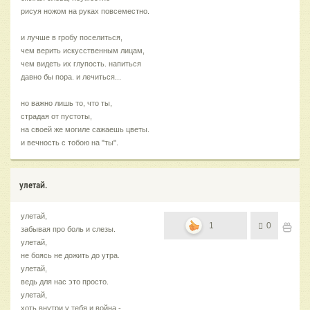
рисуя ножом на руках повсеместно.
и лучше в гробу поселиться,
чем верить искусственным лицам,
чем видеть их глупость. напиться
давно бы пора. и лечиться...
но важно лишь то, что ты,
страдая от пустоты,
на своей же могиле сажаешь цветы.
и вечность с тобою на "ты".
улетай.
улетай,
1
0
забывая про боль и слезы.
улетай,
не боясь не дожить до утра.
улетай,
ведь для нас это просто.
улетай,
хоть внутри у тебя и война -