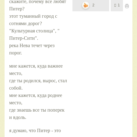
скажите, почему все любят
2
1
Питер?
этот туманный город с
сотнями дорог?
"Культурная столица", "
Питер-Сити".
река Нева течет через
порог.
мне кажется, куда важнее
место,
где ты родился, вырос, стал
собой.
мне кажется, куда роднее
место,
где знаешь все ты поперек
и вдоль.
я думаю, что Питер - это