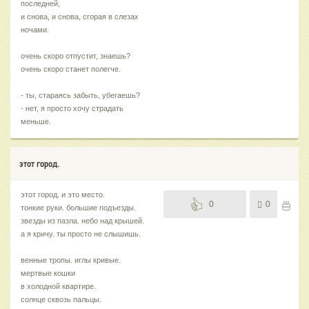
последней,
и снова, и снова, сгорая в слезах
ночами.
очень скоро отпустит, знаешь?
очень скоро станет полегче.
- ты, стараясь забыть, убегаешь?
- нет, я просто хочу страдать
меньше.
этот город.
этот город. и это место.
0
0
тонкие руки. большие подъезды.
звезды из пазла. небо над крышей.
а я кричу. ты просто не слышишь.
венные тропы. иглы кривые.
мертвые кошки
в холодной квартире.
солнце сквозь пальцы.