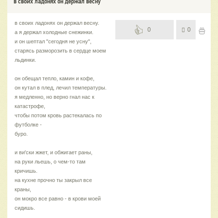
в своих ладонях он держал весну
в своих ладонях он держал весну.
0
0
а я держал холодные снежинки.
и он шептал "сегодня не усну",
старясь разморозить в сердце моем
льдинки.
он обещал тепло, камин и кофе,
он кутал в плед, лечил температуры.
я медленно, но верно гнал нас к
катастрофе,
чтобы потом кровь растекалась по
футболке -
буро.
и ви'ски жжет, и обжигает раны,
на руки льешь, о чем-то там
кричишь.
на кухне прочно ты закрыл все
краны,
он мокро все равно - в крови моей
сидишь.