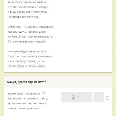
твои грезы похожи на камень,
что мы все называем "звезда".
с виду странный и величавый,
но сияет всех ярче она.
будет так, что, совсем забывшись,
мы друг друга теряем на век.
в уйме ругани, прочих излишеств.
быть не может один человек.
я когда-нибудь стану пеплом,
буду с ветром по небу скользить
и всегда буду рядом, где-то,
где ты будешь совсем один.
может, просто еще не лето?
может, просто еще не лето?
0
0
наша смерть шагает по свету.
курит винстон, глотает водку.
и живет явно лучше нас.