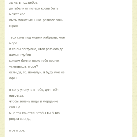
загнать под ребра.
до гибели от потери крови быть
может час.
быть может меньше. разболелось
горло.
твоя соль под моими жабрами, мое
море.
и ее бы поглубже, чтоб разъело до
самых глубин.
криком боли я спою тебе песню.
услышишь, море?
если да, то, пожалуй, я буду уже не
один.
я хочу утонуть в тебе, для тебя,
навсегда.
чтобы зелень воды и мерцание
солнца.
мне так хочется, чтобы ты было
рядом всегда,
мое море.