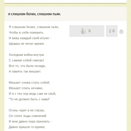
я слишком болен, слишком пьян.
Я слишком болен, слишком пьян,
0
0
Чтобы в себя поверить.
И вижу каждый свой изъян -
Шрамы не лечит время.
Холодная война внутри
С самим собой сжигает
Все то, что было позади,
А память так мешает.
Мешает снова стать собой,
Мешает спать ночами,
И я с тех пор ведь сам не свой,
"То не должно быть с нами"
Огонь горит в ее глазах,
Он топит льды сомнений
И мне давно пора признать -
Давно пришло то время,