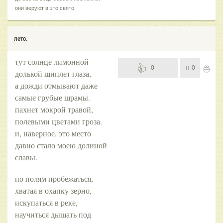
они веруют в это свято.
лето.
тут солнце лимонной
0
0
долькой щиплет глаза,
а дожди отмывают даже
самые грубые шрамы.
пахнет мокрой травой,
полевыми цветами гроза.
и, наверное, это место
давно стало моею долиной
славы.
по полям пробежаться,
хватая в охапку зерно,
искупаться в реке,
научиться дышать под