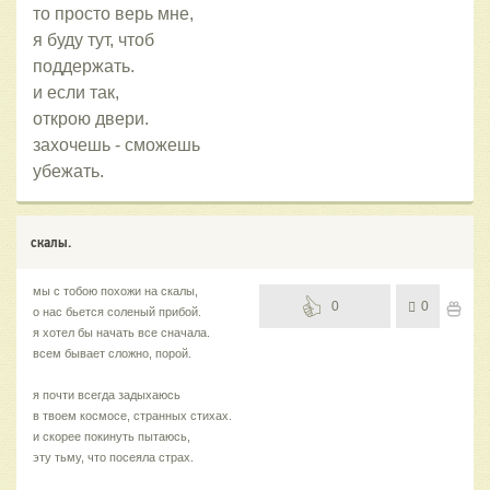
то просто верь мне,
я буду тут, чтоб
поддержать.
и если так,
открою двери.
захочешь - сможешь
убежать.
скалы.
мы с тобою похожи на скалы,
0
0
о нас бьется соленый прибой.
я хотел бы начать все сначала.
всем бывает сложно, порой.
я почти всегда задыхаюсь
в твоем космосе, странных стихах.
и скорее покинуть пытаюсь,
эту тьму, что посеяла страх.