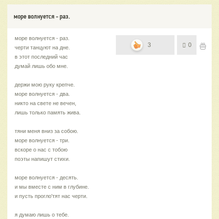
море волнуется - раз.
море волнуется - раз.
3
0
черти танцуют на дне.
в этот последний час
думай лишь обо мне.
держи мою руку крепче.
море волнуется - два.
никто на свете не вечен,
лишь только память жива.
тяни меня вниз за собою.
море волнуется - три.
вскоре о нас с тобою
поэты напишут стихи.
море волнуется - десять.
и мы вместе с ним в глубине.
и пусть прогло'тят нас черти.
я думаю лишь о тебе.