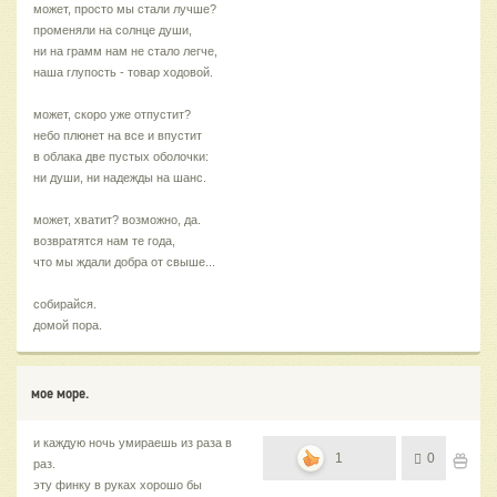
может, просто мы стали лучше?
променяли на солнце души,
ни на грамм нам не стало легче,
наша глупость - товар ходовой.
может, скоро уже отпустит?
небо плюнет на все и впустит
в облака две пустых оболочки:
ни души, ни надежды на шанс.
может, хватит? возможно, да.
возвратятся нам те года,
что мы ждали добра от свыше...
собирайся.
домой пора.
мое море.
и каждую ночь умираешь из раза в
1
0
раз.
эту финку в руках хорошо бы