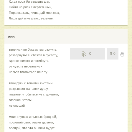
Когда пора бы сделать шаг,
Пойти на риск смертельный,
Пора сказать, лишь дай мне знак,
Лишь дай мне шанс, везенье.
имя.
твое имя по буквам выплюнуть,
0
0
развернуться, сбежав в пустоту,
где нет никого и погибнуть
от чувств нереально -
нельзя влюбиться не в ту.
твои руки с тонкими кистями
разрывают на части душу.
главное, чтобы все не с другими,
главное, чтобы...
не слушай
моих глупых и пьяных бредней,
прожигай свою жизнь делами,
обещай, что эта ошибка будет