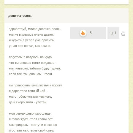
девочка-осень.
здравствуй, милая девочка-осень.
5
1
мы не виделись очень давно.
и курить я успел уже бросить.
у нас все не так, как в кино.
по утрам я надеюсь на чудо,
что ты снова в гости придешь.
мы, наверно, забыли б друг друга.
если так, то цена нам - грош.
ты приносишь мне листья к порогу,
я дарю тебе тёплый чай.
мы с тобою устали немного.
да и скоро зима - улетай.
моя рыжая девочка-солнце.
я готов ждать тебя сотни лет.
как придешь - постучи в оконце
и оставь на стекле свой след.