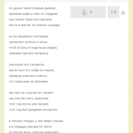
он дышит ментоловым дымом,
0
0
крепким кофе и чем-то сладким.
она пишет простые картины.
кисти в масле. на платье складки.
он ее прожигает взглядом,
заплетает волосы в косы,
чтоб остаться подольше рядом,
забывая про все вопросы.
она курит его сигареты,
нагло пьет его кофе из чашки,
наперед зная все ответы,
что записаны на бумажке.
без нее он совсем не сможет.
как она без него, впрочем.
этот год почти уже прожит.
этот год был дождями испорчен.
в теплых пледах у них живут кошки,
а в сердцах расцветет мята.
до весны ведь совсем немножко.