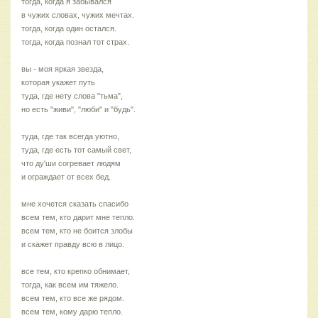
тогда, когда я забывался
в чужих словах, чужих мечтах.
тогда, когда один остался.
тогда, когда познал тот страх.
вы - моя яркая звезда,
которая укажет путь
туда, где нету слова "тьма",
но есть "живи", "люби" и "будь".
туда, где так всегда уютно,
туда, где есть тот самый свет,
что ду'ши согревает людям
и ограждает от всех бед.
мне хочется сказать спасибо
всем тем, кто дарит мне тепло.
всем тем, кто не боится злобы
и скажет правду всю в лицо.
все тем, кто крепко обнимает,
тогда, как всем им тяжело.
всем тем, кто все же рядом.
всем тем, кому дарю тепло.