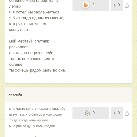
соленое море плещется в
2
0
легких.
и я хотел бы захлебнуться.
я был тогда одним из многих,
кто рук твоих успел
коснуться.
мой мертвый спутник
расколося,
а я давно погряз в себе.
ты так не хочешь видеть
солнце.
ты хочешь рядом быть во сне.
спасибо.
мне часто хочется сказать спасибо
0
0
всем тем, кто был со мною рядом.
тогда, когда невыносимо
мне рва'ло душу боли градом.