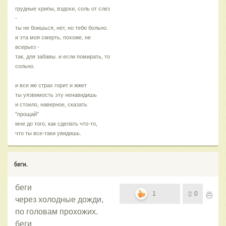
грудные хрипы, вздохи, соль от слез
-
ты не боишься, нет, но тебе больно.
и эта моя смерть, похоже, не
всерьез -
так, для забавы. и если помирать, то
сольно.
и все же страх горит и жжет
ты уязвимость эту ненавидишь
и стоило, наверное, сказать
"прощай"
мне до того, как сделать что-то,
что ты все-таки увидишь.
беги.
беги
1
0
через холодные дожди,
по головам прохожих.
беги