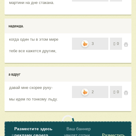
мартини на дне стакана.
надежда.
когда один ты в этом мире
3
0
тебе все кажется другим,
а вдруг
давай мне скорее руку-
2
0
мы идем по тонкому льду.
Разместите здесь
Ваш баннер
⭐
рекламу своего
увидят сотни
Разместить