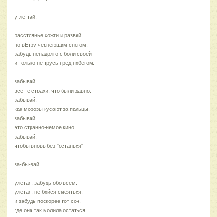
у-ле-тай.
расстоянье сожги и развей.
по вЕтру чернеющим снегом.
забудь ненадолго о боли своей
и только не трусь пред побегом.
забывай
все те страхи, что были давно.
забывай,
как морозы кусают за пальцы.
забывай
это странно-немое кино.
забывай.
чтобы вновь без "останься" -
за-бы-вай.
улетая, забудь обо всем.
улетая, не бойся смеяться.
и забудь поскорее тот сон,
где она так молила остаться.