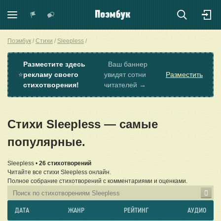
Поэмбук
Стихи
Sleepless
Разместите здесь
Ваш баннер
⭐
рекламу своего
увидят сотни
Разместить
стихотворения!
читателей →
Стихи Sleepless — самые
популярные.
Sleepless •
26 стихотворений
Читайте все стихи Sleepless онлайн.
Полное собрание стихотворений с комментариями и оценками.
ДАТА
ЖАНР
РЕЙТИНГ
АУДИО