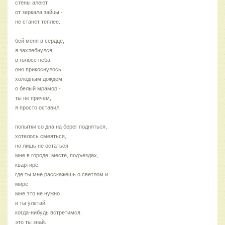
стены алеют.
от зеркала зайцы -
не станет теплее.
бей меня в сердце,
я захлебнулся
в голосе неба,
оно прикоснулось
холодным дождем
о белый мрамор -
ты не причем,
я просто оставил
попытки со дна на берег подняться,
хотелось смеяться,
но лишь не остаться
мне в городе, месте, подъездах,
квартире,
где ты мне расскажешь о светлом и
мире
мне это не нужно
и ты улетай.
когда-нибудь встретимся.
это ты знай.