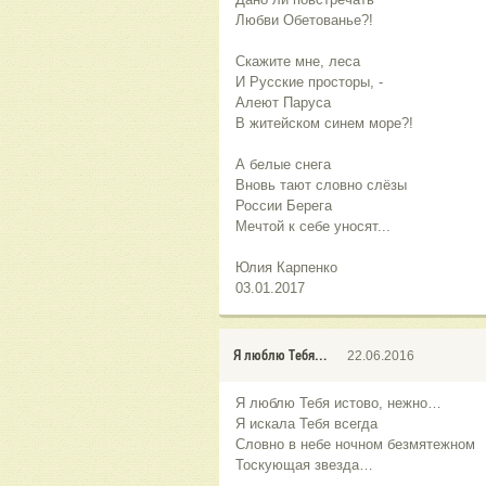
Любви Обетованье?!
Скажите мне, леса
И Русские просторы, -
Алеют Паруса
В житейском синем море?!
А белые снега
Вновь тают словно слёзы
России Берега
Мечтой к себе уносят...
Юлия Карпенко
03.01.2017
Я люблю Тебя…
22.06.2016
Я люблю Тебя истово, нежно…
Я искала Тебя всегда
Словно в небе ночном безмятежном
Тоскующая звезда…