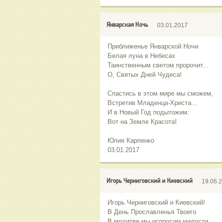
Январская Ночь
03.01.2017
Приближенье Январской Ночи
Белая луна в Небесах
Таинственным светом пророчит...
О, Святых Дней Чудеса!
Спастись в этом мире мы сможем,
Встретив Младенца-Христа...
И в Новый Год подытожим:
Вот на Земле Красота!
Юлия Карпенко
03.01.2017
Игорь Черниговский и Киевский
19.06.
Игорь Черниговский и Киевский!
В День Прославленья Твоего
В молитве мы испросим милости