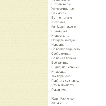
Вихрем мглы
Уничтожить нас
Не смогли
Вот почти уже
И сто лет
Как Царя нашего
С нами нет
И сиротку ту
Обидеть каждый
Норовит,
Но всему ведь есть
Свой лимит...
Но не без причин
Всё так идёт -
Видно, не безвинен
И народ...
Так пора уже
Прийти в сознание,
Чтобы принести
Покаяние...
Юлия Карпенко
30.04.2015