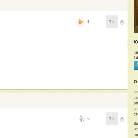
4
0
Ю
Ка
14
О
На
ст
оп
се
ст
0
0
Вы
ко
пр