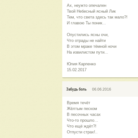
Ах, неужто опечален
Твой Небесный ясный Лик
Тем, что света здесь так мало?!
И главою Ты поник...
Опустились ясны очи,
Что отрады не найти
В этом мраке тёмной ночи
На извилистом пути...
Юлия Карпенко
15.02.2017
Забудь боль
06.06.2016
Время течёт
Жёлтым песком
В песочных часах
Что-то прошло…
Что ещё ждёт?!
Отпусти страх!..