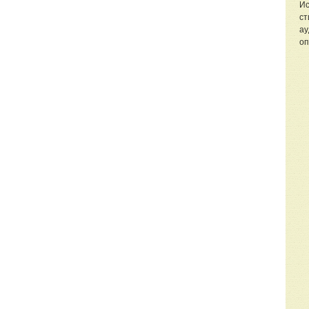
Ис
ст
ау
оп