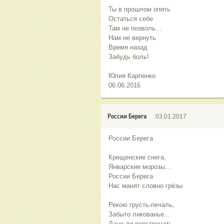
Ты в прошлом опять
Остаться себе
Там не позволь…
Нам не вернуть
Время назад
Забудь боль!
Юлия Карпенко
06.06.2016
России Берега
03.01.2017
России Берега
Крещенские снега,
Январские морозы...
России Берега
Нас манят словно грёзы
Рекою грусть-печаль,
Забыто ликованье...
Дано ли повстречать