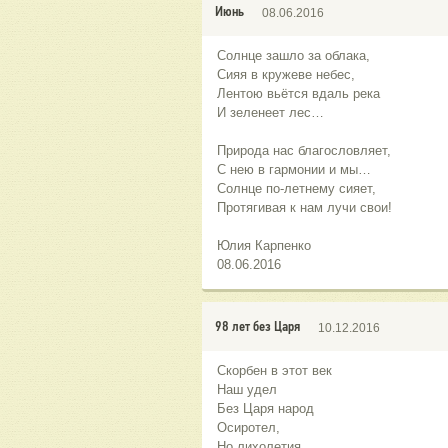
Июнь
08.06.2016
Солнце зашло за облака,
Сияя в кружеве небес,
Лентою вьётся вдаль река
И зеленеет лес…
Природа нас благословляет,
С нею в гармонии и мы…
Солнце по-летнему сияет,
Протягивая к нам лучи свои!
Юлия Карпенко
08.06.2016
98 лет без Царя
10.12.2016
Скорбен в этот век
Наш удел
Без Царя народ
Осиротел,
Но лихолетия