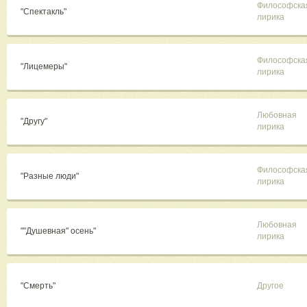
Философска
"Спектакль"
лирика
Философска
"Лицемеры"
лирика
Любовная
"Другу"
лирика
Философска
"Разные люди"
лирика
Любовная
""Душевная" осень"
лирика
"Смерть"
Другое