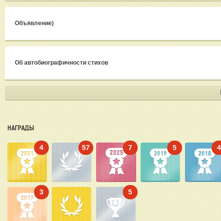
Объявление)
Об автобиографичности стихов
НАГРАДЫ
4
57
7
5
3
5