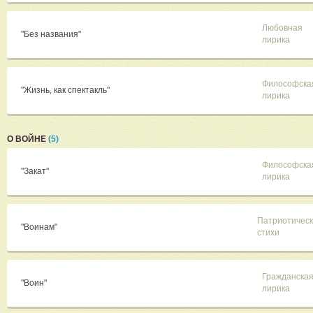
Любовная
"Без названия"
лирика
Философска
"Жизнь, как спектакль"
лирика
О ВОЙНЕ
(5)
Философска
"Закат"
лирика
Патриотичес
"Воинам"
стихи
Гражданска
"Воин"
лирика