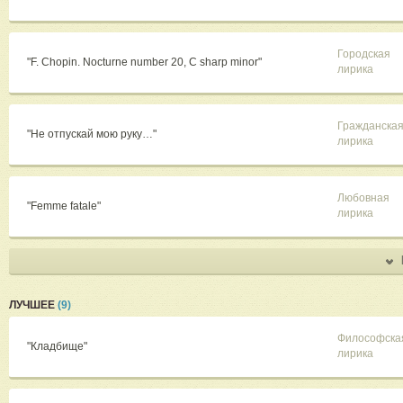
Городская
"F. Chopin. Nocturne number 20, C sharp minor"
лирика
Гражданска
"Не отпускай мою руку…"
лирика
Любовная
"Femme fatale"
лирика
ЛУЧШЕЕ
(9)
Философска
"Кладбище"
лирика