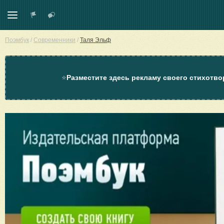
Поэмбук
/
Современники
/
Таля Эльф
⭐
Разместите здесь рекламу своего стихотво