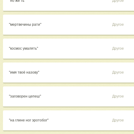
"но жи ть"
Другое
"мертвечины рати"
Другое
"космос умалять"
Другое
"имя твоё назову"
Другое
"заговорен цепеш"
Другое
"на глине ног эротобог"
Другое