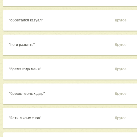
"обретался казуал"
Другое
"ноги размять"
Другое
"бремя года меня"
Другое
"брешь чёрных дыр"
Другое
"йети лысых снов"
Другое