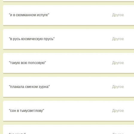
"и в скомканном испуге"
Другое
"в русь космическую прусь"
Другое
"такую всю попсовую"
Другое
"плакала смехом зурна"
Другое
"сон в тьмусветлову"
Другое