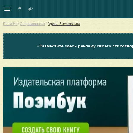
Поэмбук
/
Современники
/
Аджна Божевильна
⭐
Разместите здесь рекламу своего стихотво