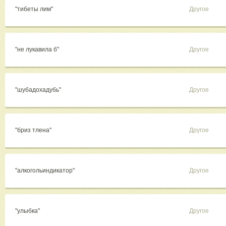
"тибеты лим"
Другое
"не лукавила б"
Другое
"шубадохадубь"
Другое
"бриз тлена"
Другое
"алкогольиндикатор"
Другое
"улыбка"
Другое