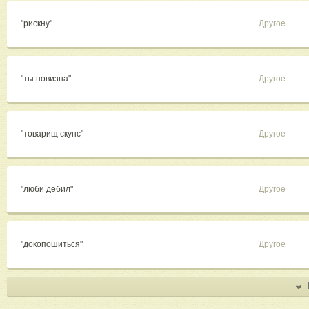
"рискну"
Другое
"ты новизна"
Другое
"товарищ скунс"
Другое
"люби дебил"
Другое
"докопошиться"
Другое