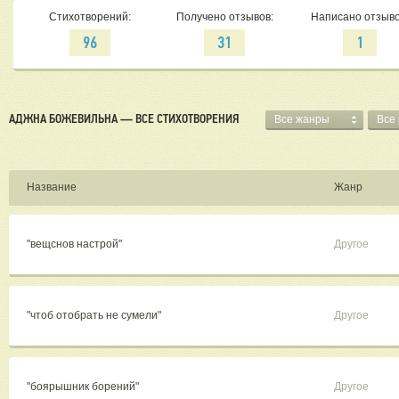
Стихотворений:
Получено отзывов:
Написано отзыво
96
31
1
АДЖНА БОЖЕВИЛЬНА — ВСЕ СТИХОТВОРЕНИЯ
Все жанры
Все
Название
Жанр
"вещснов настрой"
Другое
"чтоб отобрать не сумели"
Другое
"боярышник борений"
Другое