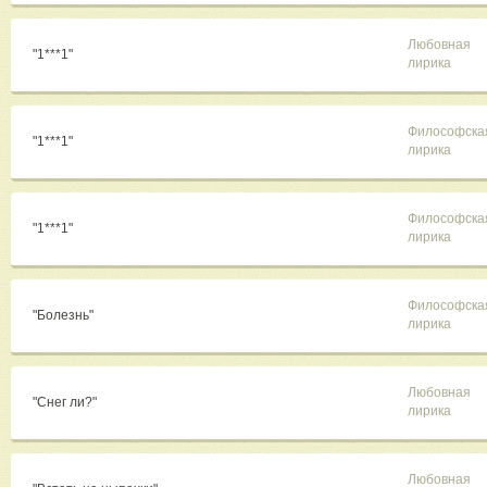
Любовная
"1***1"
лирика
Философска
"1***1"
лирика
Философска
"1***1"
лирика
Философска
"Болезнь"
лирика
Любовная
"Снег ли?"
лирика
Любовная