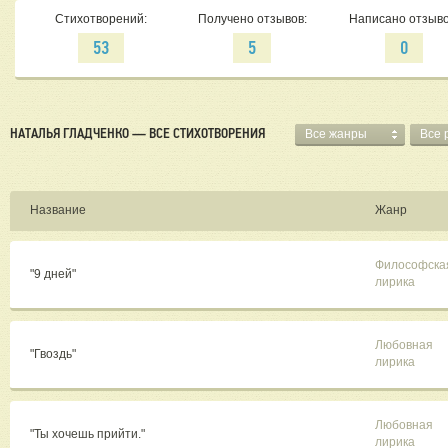
Стихотворений:
Получено отзывов:
Написано отзыво
53
5
0
НАТАЛЬЯ ГЛАДЧЕНКО — ВСЕ СТИХОТВОРЕНИЯ
Все жанры
Все 
Название
Жанр
Философска
"9 дней"
лирика
Любовная
"Гвоздь"
лирика
Любовная
"Ты хочешь прийти."
лирика