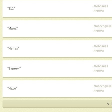
Любовная
"111"
лирика
Философска
"Мама"
лирика
Любовная
"Не так"
лирика
Любовная
"Бармен"
лирика
Философска
"Недо"
лирика