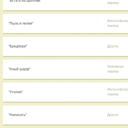
"Встать на цыпочки"
лирика
Философска
"Пыль и лилии"
лирика
"Бредбери"
Другое
Любовная
"Алый шарф"
лирика
Философска
"Утопия"
лирика
"Написать"
Другое