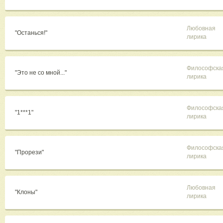
Любовная
"Останься!"
лирика
Философска
"Это не со мной..."
лирика
Философска
"1***1"
лирика
Философска
"Прорези"
лирика
Любовная
"Клоны"
лирика