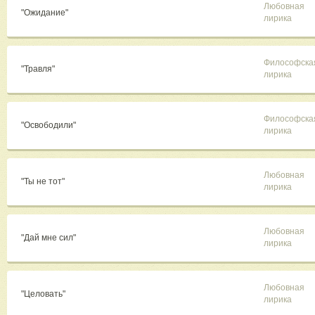
Любовная
"Ожидание"
лирика
Философска
"Травля"
лирика
Философска
"Освободили"
лирика
Любовная
"Ты не тот"
лирика
Любовная
"Дай мне сил"
лирика
Любовная
"Целовать"
лирика