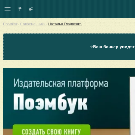
Поэмбук
/
Современники
/
Наталья Гладченко
⭐
Ваш баннер увидят