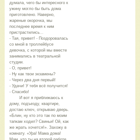
думала, чего бы интересного к 
ужину могло бы быть дома 
приготовлено. Наверно, 
жареные окорочка, мы 
последнее время к ним 
пристрастились...
- Тая, привет! - Поздоровалась 
со мной в троллейбусе 
девочка, с которой мы вместе 
занимались в театральной 
студии.
- О, привет!
- Ну как твои экзамены?
- Через два дня первый!
- Удачи! У тебя всё получится!
- Спасибо!
	И вот я приближаюсь к 
дому, подъезду, квартире, 
достаю ключ, открываю дверь. 
«Блин, ну кто это так по моим 
тапкам ходил? Свиньи! Ой, как 
же жрать хочется!». Захожу в 
комнату. «Ура! Мама дома! 
Мам, что ты на второй работе 