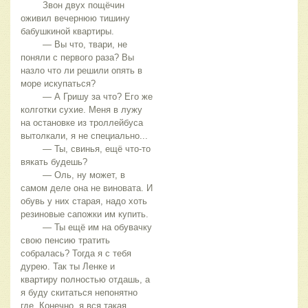
	Звон двух пощёчин 
оживил вечернюю тишину 
бабушкиной квартиры.
	— Вы что, твари, не 
поняли с первого раза? Вы 
назло что ли решили опять в 
море искупаться?
	— А Гришу за что? Его же 
колготки сухие. Меня в лужу 
на остановке из троллейбуса 
вытолкали, я не специально...
	— Ты, свинья, ещё что-то 
вякать будешь?
	— Оль, ну может, в 
самом деле она не виновата. И 
обувь у них старая, надо хоть 
резиновые сапожки им купить.
	— Ты ещё им на обувачку 
свою пенсию тратить 
собралась? Тогда я с тебя 
дурею. Так ты Ленке и 
квартиру полностью отдашь, а 
я буду скитаться непонятно 
где. Конечно, я вся такая 