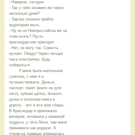
- Наверно, сегодня.
- Так у тебя экзамен же через 
несколько дней?
- Завтра сказали прийти 
аудиторию мыть.
- Ну не из Новороссийска же за 
этим ехать? Пусть 
краснодарские приходят.
- Нет, не могу так. Совесть 
мучает. Поеду! Через четыре 
часа электричка, буду 
собираться...
	У меня была маленькая 
сумочка, с нею я и 
путешествовала. Деньги, 
паспорт, пакет (мало ли для 
чего), зубная щётка, блокнот, 
ручка и полезная книга в 
дорогу, - вот и все мои сборы. 
В Краснодар я приезжала 
вечером, ночевала у маминой 
подруги, у тёти Лили, там меня 
принимали как родную. А 
утром на трамвае добиралась 