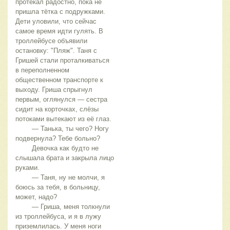
протекал радостно, пока не 
пришла тётка с подружками. 
Дети уловили, что сейчас 
самое время идти гулять. В 
троллейбусе объявили 
остановку: "Пляж". Таня с 
Гришей стали проталкиваться 
в переполненном 
общественном транспорте к 
выходу. Гриша спрыгнул 
первым, оглянулся — сестра 
сидит на корточках, слёзы 
потоками вытекают из её глаз.
	— Танька, ты чего? Ногу 
подвернула? Тебе больно?
	Девочка как будто не 
слышала брата и закрыла лицо 
руками.
	— Таня, ну не молчи, я 
боюсь за тебя, в больницу, 
может, надо? 
	— Гриша, меня толкнули 
из троллейбуса, и я в лужу 
приземлилась. У меня ноги 