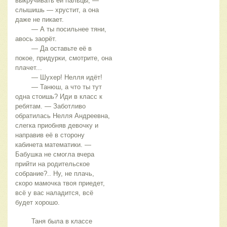
выкручивать ей пальцы, — 
слышишь — хрустит, а она 
даже не пикает.
	— А ты посильнее тяни, 
авось заорёт.
	— Да оставьте её в 
покое, придурки, смотрите, она 
плачет...
	— Шухер! Нелля идёт!
	— Танюш, а что ты тут 
одна стоишь? Иди в класс к 
ребятам. — Заботливо 
обратилась Нелля Андреевна, 
слегка приобняв девочку и 
направив её в сторону 
кабинета математики. — 
Бабушка не смогла вчера 
прийти на родительское 
собрание?.. Ну, не плачь, 
скоро мамочка твоя приедет, 
всё у вас наладится, всё 
будет хорошо.
	Таня была в классе 