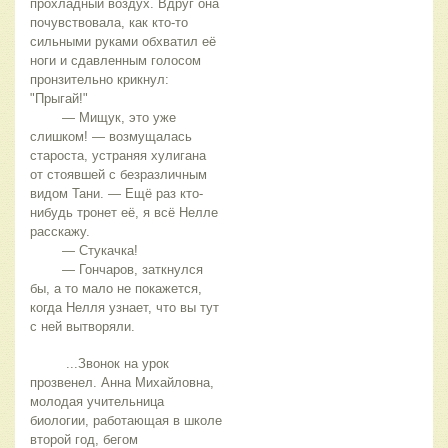
прохладный воздух. Вдруг она 
почувствовала, как кто-то 
сильными руками обхватил её 
ноги и сдавленным голосом 
пронзительно крикнул: 
"Прыгай!"
	— Мищук, это уже 
слишком! — возмущалась 
староста, устраняя хулигана 
от стоявшей с безразличным 
видом Тани. — Ещё раз кто-
нибудь тронет её, я всё Нелле 
расскажу.
	— Стукачка!
	— Гончаров, заткнулся 
бы, а то мало не покажется, 
когда Нелля узнает, что вы тут 
с ней вытворяли.
	 ...Звонок на урок 
прозвенел. Анна Михайловна, 
молодая учительница 
биологии, работающая в школе 
второй год, бегом 