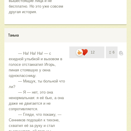
вышестоящие лица и не 
бесплатно. Но это уже совсем 
другая история.
Танька
12
6
	— На! На! На! — с 
ехидной улыбкой и вызовом в 
голосе отстаккатил Игорь, 
пиная стоявшую у окна 
одноклассницу.
	— Мищук, ты больной что 
ли?
	— Я — нет, это она 
ненормальная: я её бью, а она 
даже не двигается и не 
сопротивляется.
	— Гляди, что покажу, — 
Сенников подошёл к тихоне, 
схватил её за руку и стал 