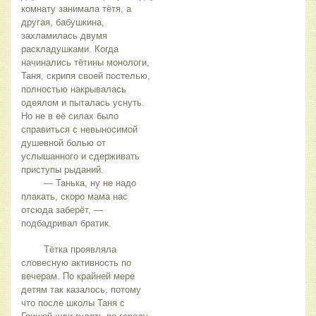
комнату занимала тётя, а 
другая, бабушкина, 
захламилась двумя 
раскладушками. Когда 
начинались тётины монологи, 
Таня, скрипя своей постелью, 
полностью накрывалась 
одеялом и пыталась уснуть. 
Но не в её силах было 
справиться с невыносимой 
душевной болью от 
услышанного и сдерживать 
приступы рыданий.
	— Танька, ну не надо 
плакать, скоро мама нас 
отсюда заберёт, — 
подбадривал братик.
	Тётка проявляла 
словесную активность по 
вечерам. По крайней мере 
детям так казалось, потому 
что после школы Таня с 