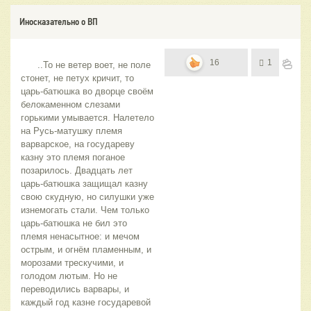
Иносказательно о ВП
16
1
      ..То не ветер воет, не поле 
стонет, не петух кричит, то 
царь-батюшка во дворце своём 
белокаменном слезами 
горькими умывается. Налетело 
на Русь-матушку племя 
варварское, на государеву 
казну это племя поганое 
позарилось. Двадцать лет 
царь-батюшка защищал казну 
свою скудную, но силушки уже 
изнемогать стали. Чем только 
царь-батюшка не бил это 
племя ненасытное: и мечом 
острым, и огнём пламенным, и 
морозами трескучими, и 
голодом лютым. Но не 
переводились варвары, и 
каждый год казне государевой 