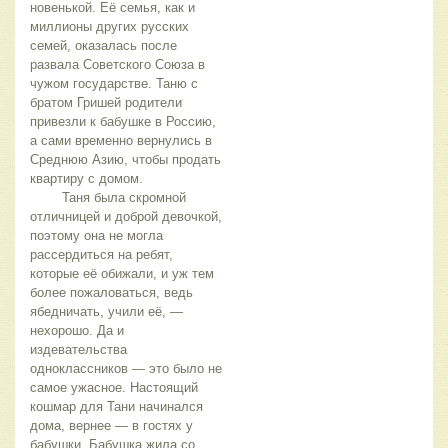
новенькой. Её семья, как и 
миллионы других русских 
семей, оказалась после 
развала Советского Союза в 
чужом государстве. Таню с 
братом Гришей родители 
привезли к бабушке в Россию, 
а сами временно вернулись в 
Среднюю Азию, чтобы продать 
квартиру с домом.
	Таня была скромной 
отличницей и доброй девочкой, 
поэтому она не могла 
рассердиться на ребят, 
которые её обижали, и уж тем 
более пожаловаться, ведь 
ябедничать, учили её, — 
нехорошо. Да и 
издевательства 
одноклассников — это было не 
самое ужасное. Настоящий 
кошмар для Тани начинался 
дома, вернее — в гостях у 
бабушки. Бабушка жила со 