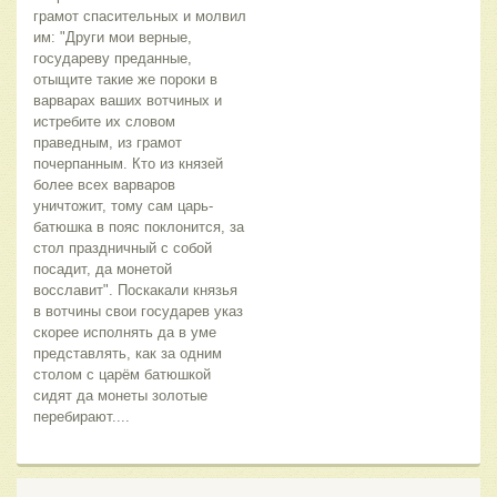
грамот спасительных и молвил 
им: "Други мои верные, 
государеву преданные, 
отыщите такие же пороки в 
варварах ваших вотчиных и 
истребите их словом 
праведным, из грамот 
почерпанным. Кто из князей 
более всех варваров 
уничтожит, тому сам царь-
батюшка в пояс поклонится, за 
стол праздничный с собой 
посадит, да монетой 
восславит". Поскакали князья 
в вотчины свои государев указ 
скорее исполнять да в уме 
представлять, как за одним 
столом с царём батюшкой 
сидят да монеты золотые 
перебирают....