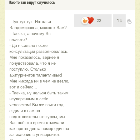
Как-то так вдруг случилось
22
5
- Тук-тук-тук. Наталья 
Владимировна, можно к Вам?
- Таечка, а почему Вы 
плачете?
- Да я сильно после 
консультации разволновалась. 
Мне показалось, вернее я 
почувствовала, что я не 
поступлю. Столько 
абитуриентов талантливых! 
Мне никогда ни в чём не везло, 
вот и сейчас...
- Таечка, ну нельзя быть таким 
неуверенным в себе 
человеком! Вы же почти год 
ездили к нам на 
подготовительные курсы, мы 
Вас всё это время отмечали 
как претендента номер один на 
зачисление в университет. 