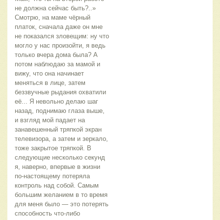
не должна сейчас быть?..» 
Смотрю, на маме чёрный 
платок, сначала даже он мне 
не показался зловещим: ну что 
могло у нас произойти, я ведь 
только вчера дома была? А 
потом наблюдаю за мамой и 
вижу, что она начинает 
меняться в лице, затем 
беззвучные рыдания охватили 
её... Я невольно делаю шаг 
назад, поднимаю глаза выше, 
и взгляд мой падает на 
занавешенный тряпкой экран 
телевизора, а затем и зеркало, 
тоже закрытое тряпкой. В 
следующие несколько секунд 
я, наверно, впервые в жизни 
по-настоящему потеряла 
контроль над собой. Самым 
большим желанием в то время 
для меня было — это потерять 
способность что-либо 