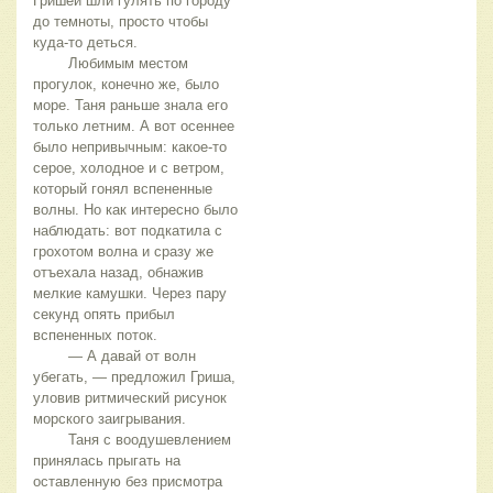
Гришей шли гулять по городу 
до темноты, просто чтобы 
куда-то деться.
	Любимым местом 
прогулок, конечно же, было 
море. Таня раньше знала его 
только летним. А вот осеннее 
было непривычным: какое-то 
серое, холодное и с ветром, 
который гонял вспененные 
волны. Но как интересно было 
наблюдать: вот подкатила с 
грохотом волна и сразу же 
отъехала назад, обнажив 
мелкие камушки. Через пару 
секунд опять прибыл 
вспененных поток.
	— А давай от волн 
убегать, — предложил Гриша, 
уловив ритмический рисунок 
морского заигрывания.
	Таня с воодушевлением 
принялась прыгать на 
оставленную без присмотра 