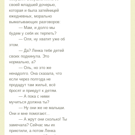
своей младшей дочерью, 
которая и была затейницей 
ежедневных, морально 
выматывающих разговоров:
	— Мам, и долго мы 
будем у себя их терпеть?
	— Оля, ну хватит уже об 
этом.
	— Да? Ленка тебе детей 
своих подкинула. Это 
нормально, а?
	— Оль, но это же 
ненадолго. Она сказала, что 
если через полгода не 
продадут там жильё, всё 
бросят и приедут к детям.
	— А пока с ними 
мучиться должна ты? 
	— Ну они же не малыши. 
Они и мне помогают...
	— А жрут они сколько! Ты 
замечала? Сейчас мы их 
приютили, а потом Ленка 