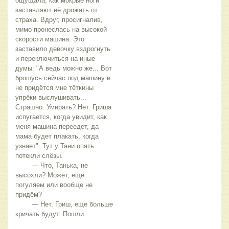
ощущала, как мокрые ноги 
заставляют её дрожать от 
страха. Вдруг, просигналив, 
мимо пронеслась на высокой 
скорости машина. Это 
заставило девочку вздрогнуть 
и переключиться на иные 
думы: "А ведь можно же... Вот 
брошусь сейчас под машину и 
не придётся мне тёткины 
упрёки выслушивать... 
Страшно. Умирать? Нет. Гриша 
испугается, когда увидит, как 
меня машина переедет, да 
мама будет плакать, когда 
узнает". Тут у Тани опять 
потекли слёзы.
	— Что, Танька, не 
высохли? Может, ещё 
погуляем или вообще не 
придём?
	— Нет, Гриш, ещё больше 
кричать будут. Пошли.