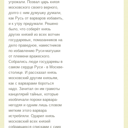
угрожали. Позвал царь князя 
московского своего верного, 
долго с ним думушку думали, 
как Русь от варваров избавить, 
и к утру придумали. Решено 
было, что соберёт князь 
других князей из всех вотчин 
государевых, помазанников на 
дело праведное, наместников 
по избавлению Руси-матушки 
от племени вражеского. 
Собрались люди государевы в 
самом сердце Руси - в Москве-
столице. И рассказал князь 
московский другим князьям, 
как с варварами бороться 
надо. Зачитал он им грамоты 
канцелярий тайных, которые 
изобличали пороки варвара-
негодяя и одним лишь словом 
метким этого варвара 
истребляли. Одарил князь 
московский всех князей 
собравшихся списками с сиих 