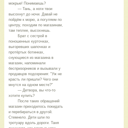
мокрые! Понимаешь?
	— Тань, а ноги твои 
высохнут до ночи. Давай не 
пойдём к морю, а погуляем по 
центру, походим по магазинам, 
там теплее, высохнешь.
	Брат с сестрой в 
поношенных курточках, 
выгоревших шапочках и 
протёртых ботинках, 
снующиеся из магазина в 
магазин, напоминали 
беспризорников и вызывали у 
продавцов подозрения: "Уж не 
красть ли пришли? Чего они 
мнутся на одном месте?"
	— Детвора, вы что-то 
хотите купить?
	После таких обращений 
магазин приходилось покидать 
и перебираться в другой. 
Стемнело. Дети шли по 
тротуару вдоль дороги. Таня 