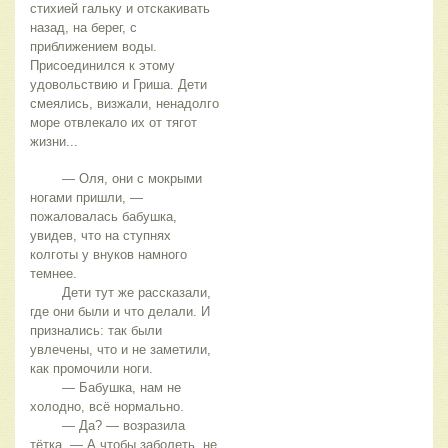
стихией гальку и отскакивать 
назад, на берег, с 
приближением воды. 
Присоединился к этому 
удовольствию и Гриша. Дети 
смеялись, визжали, ненадолго 
море отвлекало их от тягот 
жизни...
	— Оля, они с мокрыми 
ногами пришли, — 
пожаловалась бабушка, 
увидев, что на ступнях 
колготы у внуков намного 
темнее.
	Дети тут же рассказали, 
где они были и что делали. И 
признались: так были 
увлечены, что и не заметили, 
как промочили ноги.
	— Бабушка, нам не 
холодно, всё нормально.
	— Да? — возразила 
тётка. — А чтобы заболеть, не 