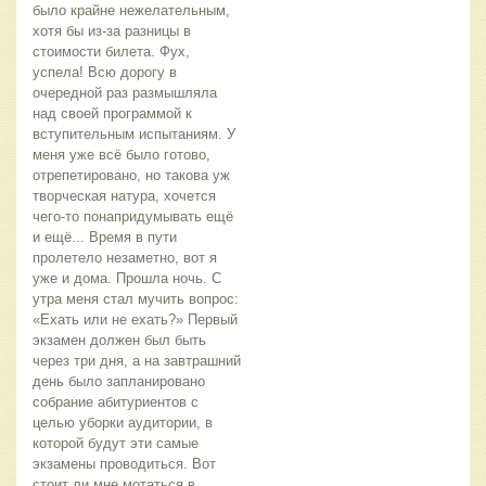
было крайне нежелательным, 
хотя бы из-за разницы в 
стоимости билета. Фух, 
успела! Всю дорогу в 
очередной раз размышляла 
над своей программой к 
вступительным испытаниям. У 
меня уже всё было готово, 
отрепетировано, но такова уж 
творческая натура, хочется 
чего-то понапридумывать ещё 
и ещё... Время в пути 
пролетело незаметно, вот я 
уже и дома. Прошла ночь. С 
утра меня стал мучить вопрос: 
«Ехать или не ехать?» Первый 
экзамен должен был быть 
через три дня, а на завтрашний 
день было запланировано 
собрание абитуриентов с 
целью уборки аудитории, в 
которой будут эти самые 
экзамены проводиться. Вот 
стоит ли мне мотаться в 