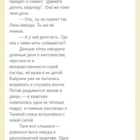
приедет и скажет: "Давайте 
делить квартиру". Она же тоже 
твоя доча.
	— Оль, ну не скажет так 
Лена никогда. Ты же её 
знаешь.
	— А у неё дети есть. Где 
она с ними жить собирается?..
	Дальше тётка заводила 
длинные речи о ничтожестве, 
чёрствости и 
безнравственности своей 
сестры, её мужа и их детей. 
Бабушка уже не пыталась 
возражать и слушала молча. 
Потом раздавался звонок в 
дверь — в квартире 
появлялась одна из тётиных 
подруг, и гневные разговоры о 
Таниной семье вспыхивали с 
новой силой.
	Таня всё слышала — 
деваться было некуда в 
двухкомнатной квартире. Одну 