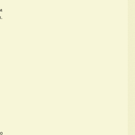
м
.
ко