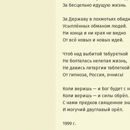
За бесцельно идущую жизнь.
За Державу в лохмотьях обидн
Усыплённых обманом людей.
Ни конца и ни края не видно
От всё новых и новых идей.
Чтоб над выбитой табуреткой
Не болталась нелепая жизнь,
Не давись летаргии таблеткой
От гипноза, Россия, очнись!
Коли веришь — и Бог будет с 
Коли веришь — и силы обрёл.
С нами предков священное зн
И могучий двуглавый орёл.
1999 г.