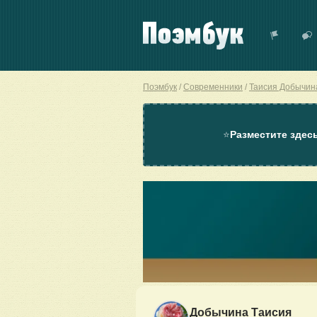
Поэмбук
Современники
Таисия Добычин
⭐
Разместите здес
Добычина Таисия