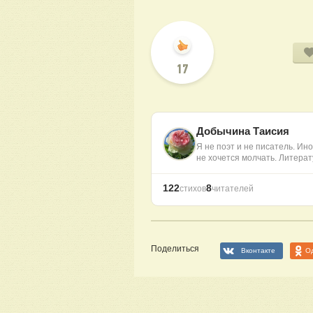
17
Добычина Таисия
Я не поэт и не писатель. Иног
не хочется молчать. Литера
122
8
стихов
читателей
Поделиться
Вконтакте
О