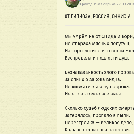
·
Гражданская лирика
27.09.201
ОТ ГИПНОЗА, РОССИЯ, ОЧНИСЬ!
Мы умрём не от СПИДа и кори,
Не от краха мясных полутуш,
Нас проглотит жестокости мор
Беспредела и подлости душ.
Безнаказанность злого порока
За спиною закона видна.
Не кивайте в икону пророка:
Не его в этом вовсе вина.
Сколько судеб людских омерт
Затерялось, пропало в пыли.
Перестройка — великое дело,
Коль не строит она на крови.