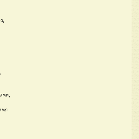
о,
,
нами,
амя