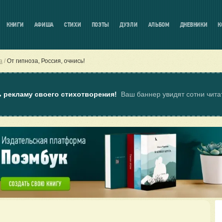
КНИГИ
АФИША
СТИХИ
ПОЭТЫ
ДУЭЛИ
АЛЬБОМ
ДНЕВНИКИ
К
а
От гипноза, Россия, очнись!
ь рекламу своего стихотворения!
Ваш баннер увидят сотни чит