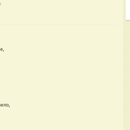
8
е,
вело,