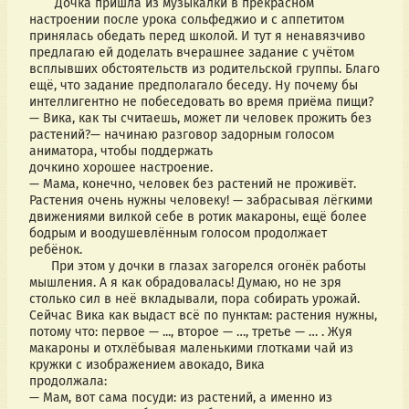
       Дочка пришла из музыкалки в прекрасном 
настроении после урока сольфеджио и с аппетитом 
принялась обедать перед школой. И тут я ненавязчиво 
предлагаю ей доделать вчерашнее задание с учётом 
всплывших обстоятельств из родительской группы. Благо 
ещё, что задание предполагало беседу. Ну почему бы 
интеллигентно не побеседовать во время приёма пищи?
— Вика, как ты считаешь, может ли человек прожить без 
растений?— начинаю разговор задорным голосом 
аниматора, чтобы поддержать
дочкино хорошее настроение.
— Мама, конечно, человек без растений не проживёт. 
Растения очень нужны человеку! — забрасывая лёгкими 
движениями вилкой себе в ротик макароны, ещё более 
бодрым и воодушевлённым голосом продолжает
ребёнок.
      При этом у дочки в глазах загорелся огонёк работы 
мышления. А я как обрадовалась! Думаю, но не зря 
столько сил в неё вкладывали, пора собирать урожай. 
Сейчас Вика как выдаст всё по пунктам: растения нужны, 
потому что: первое — ..., второе — …, третье — … . Жуя 
макароны и отхлёбывая маленькими глотками чай из 
кружки с изображением авокадо, Вика
продолжала: 
— Мам, вот сама посуди: из растений, а именно из 