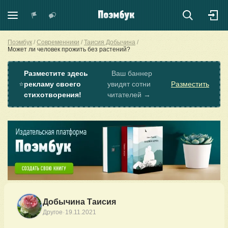
Поэмбук
Современники
Таисия Добычина
Может ли человек прожить без растений?
Разместите здесь
Ваш баннер
⭐
рекламу своего
увидят сотни
Разместить
стихотворения!
читателей →
Добычина Таисия
·
Другое
19.11.2021