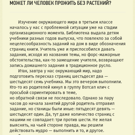
МОЖЕТ ЛИ ЧЕЛОВЕК ПРОЖИТЬ БЕЗ РАСТЕНИЙ?
       Изучение окружающего мира в третьем классе 
началось у нас с проблемной ситуации уже на стадии 
организационного момента. Библиотека выдала детям 
учебники разных годов выпуска, что повлекло за собой 
нецелесообразность заданий на дом в виде обозначения 
страниц книги. Учитель уже и приспособился давать 
задания, исходя из названия темы, но форс-мажорные 
обстоятельства, как-то замещение учителя, возвращают 
запись домашнего задания в традиционное русло.
       Итак, завтра у нас окружающий мир, надо 
подготовить пересказ страниц шестьдесят два — 
шестьдесят семь учебника. Мы это вечером выполнили. 
Кто-то из родителей кинул в группу Вотсап клич с 
просьбой сориентировать в теме,
но обратной связи не последовало. Однако за пару 
часов до начала занятий другой родитель отправил 
задание, но станицы были иные: пятьдесят девять — 
шестьдесят один. Да, тут даже количество страниц с 
нашими не совпадает: три против шести. Не желая 
выяснять, на чьей стороне правда, мы решили 
действовать мудро — выполнить и то, и другое.