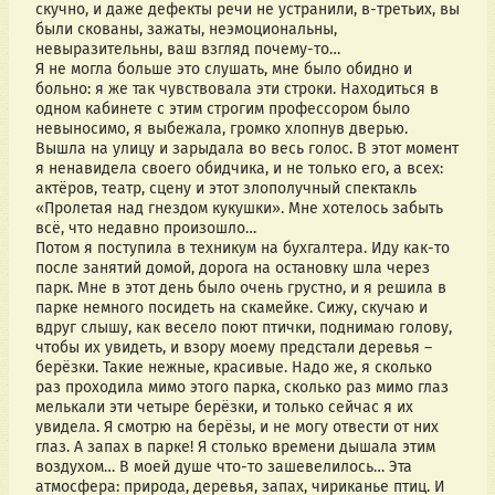
скучно, и даже дефекты речи не устранили, в-третьих, вы
были скованы, зажаты, неэмоциональны,
невыразительны, ваш взгляд почему-то…
Я не могла больше это слушать, мне было обидно и
больно: я же так чувствовала эти строки. Находиться в
одном кабинете с этим строгим профессором было
невыносимо, я выбежала, громко хлопнув дверью.
Вышла на улицу и зарыдала во весь голос. В этот момент
я ненавидела своего обидчика, и не только его, а всех:
актёров, театр, сцену и этот злополучный спектакль
«Пролетая над гнездом кукушки». Мне хотелось забыть
всё, что недавно произошло…
Потом я поступила в техникум на бухгалтера. Иду как-то
после занятий домой, дорога на остановку шла через
парк. Мне в этот день было очень грустно, и я решила в
парке немного посидеть на скамейке. Сижу, скучаю и
вдруг слышу, как весело поют птички, поднимаю голову,
чтобы их увидеть, и взору моему предстали деревья –
берёзки. Такие нежные, красивые. Надо же, я сколько
раз проходила мимо этого парка, сколько раз мимо глаз
мелькали эти четыре берёзки, и только сейчас я их
увидела. Я смотрю на берёзы, и не могу отвести от них
глаз. А запах в парке! Я столько времени дышала этим
воздухом… В моей душе что-то зашевелилось… Эта
атмосфера: природа, деревья, запах, чириканье птиц. И