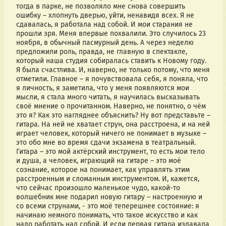
тогда в парке, не позволяло мне снова совершить
ошибку – хлопнуть дверью, уйти, ненавидя всех. Я не
сдавалась, я работала над собой. И мои старания не
прошли зря. Меня впервые похвалили. Это случилось 23
ноября, в обычный пасмурный день. А через неделю
предложили роль, правда, не главную в спектакле,
который наша студия собиралась ставить к Новому году.
Я была счастлива. И, наверно, не только потому, что меня
отметили. Главное – я почувствовала себя, я поняла, что
я личность, я заметила, что у меня появляются мои
мысли, я стала много читать, я научилась высказывать
своё мнение о прочитанном. Наверно, не понятно, о чём
это я? Как это нагляднее объяснить? Ну вот представьте –
гитара. На ней не хватает струн, она расстроена, и на ней
играет человек, который ничего не понимает в музыке –
это обо мне во время сдачи экзамена в театральный.
Гитара – это мой актёрский инструмент, то есть мои тело
и душа, а человек, играющий на гитаре – это моё
сознание, которое на понимает, как управлять этим
расстроенным и сломанным инструментом. И, кажется,
что сейчас произошло маленькое чудо, какой-то
волшебник мне подарил новую гитару – настроенную и
со всеми струнами, - это моё теперешнее состояние: я
начинаю немного понимать, что такое искусство и как
надо работать над собой. И если первая гитара издавала