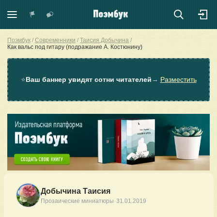
Поэмбук
Современники
Таисия Добычина
Как вальс под гитару (подражание А. Костюнину)
⭐
Ваш баннер увидят сотни читателей
→
Разместить
Добычина Таисия
·
Прозаические миниатюры
31.01.2019