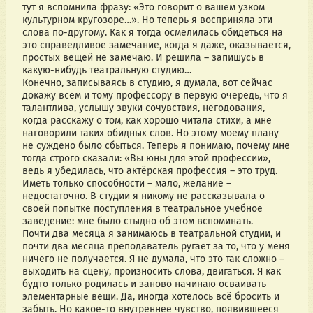
тут я вспомнила фразу: «Это говорит о вашем узком
культурном кругозоре…». Но теперь я восприняла эти
слова по-другому. Как я тогда осмелилась обидеться на
это справедливое замечание, когда я даже, оказывается,
простых вещей не замечаю. И решила – запишусь в
какую-нибудь театральную студию…
Конечно, записываясь в студию, я думала, вот сейчас
докажу всем и тому профессору в первую очередь, что я
талантлива, услышу звуки сочувствия, негодования,
когда расскажу о том, как хорошо читала стихи, а мне
наговорили таких обидных слов. Но этому моему плану
не суждено было сбыться. Теперь я понимаю, почему мне
тогда строго сказали: «Вы юны для этой профессии»,
ведь я убедилась, что актёрская профессия – это труд.
Иметь только способности – мало, желание –
недостаточно. В студии я никому не рассказывала о
своей попытке поступления в театральное учебное
заведение: мне было стыдно об этом вспоминать.
Почти два месяца я занимаюсь в театральной студии, и
почти два месяца преподаватель ругает за то, что у меня
ничего не получается. Я не думала, что это так сложно –
выходить на сцену, произносить слова, двигаться. Я как
будто только родилась и заново начинаю осваивать
элементарные вещи. Да, иногда хотелось всё бросить и
забыть. Но какое-то внутреннее чувство, появившееся