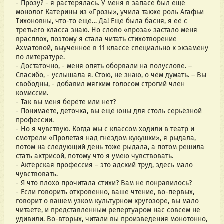
- Прозу? - я растерялась. У меня в запасе был ещё
монолог Катерины из «Грозы», учила также роль Агафьи
Тихоновны, что-то ещё… Да! Ещё была басня, я её с
третьего класса знаю. Но слово «проза» застало меня
врасплох, поэтому я стала читать стихотворение
Ахматовой, выученное в 11 классе специально к экзамену
по литературе.
- Достаточно, - меня опять оборвали на полуслове. –
Спасибо, - услышала я. Стою, не знаю, о чём думать. – Вы
свободны, - добавил мягким голосом строгий член
комиссии.
- Так вы меня берёте или нет?
- Понимаете, деточка, вы ещё юны для столь серьёзной
профессии.
- Но я чувствую. Когда мы с классом ходили в театр и
смотрели «Пролетая над гнездом кукушки», я рыдала,
потом на следующий день тоже рыдала, а потом решила
стать актрисой, потому что я умею чувствовать.
- Актёрская профессия – это адский труд, здесь мало
чувствовать.
- Я что плохо прочитала стихи? Вам не понравилось?
- Если говорить откровенно, ваше чтение, во-первых,
говорит о вашем узком культурном кругозоре, вы мало
читаете, и представленным репертуаром нас совсем не
удивили. Во-вторых, читали вы произведения монотонно,