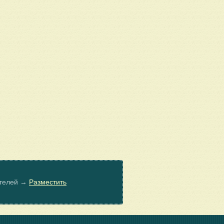
ателей →
Разместить