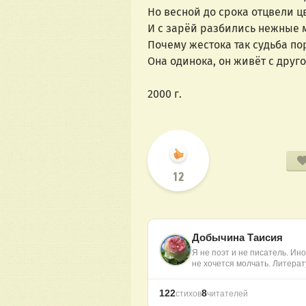
2000 г.
12
Добычина Таисия
Я не поэт и не писатель. Иног
не хочется молчать. Литера
122
8
стихов
читателей