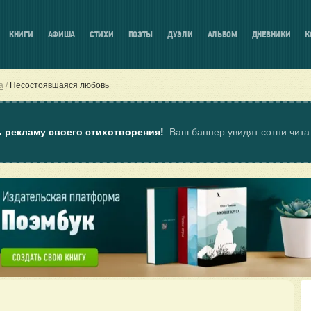
КНИГИ
АФИША
СТИХИ
ПОЭТЫ
ДУЭЛИ
АЛЬБОМ
ДНЕВНИКИ
К
а
Несостоявшаяся любовь
ь рекламу своего стихотворения!
Ваш баннер увидят сотни чит