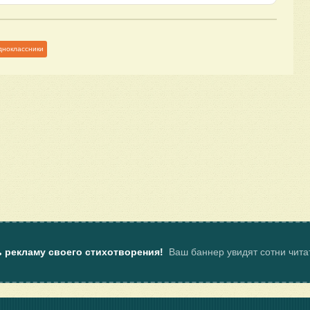
дноклассники
ь рекламу своего стихотворения!
Ваш баннер увидят сотни чит