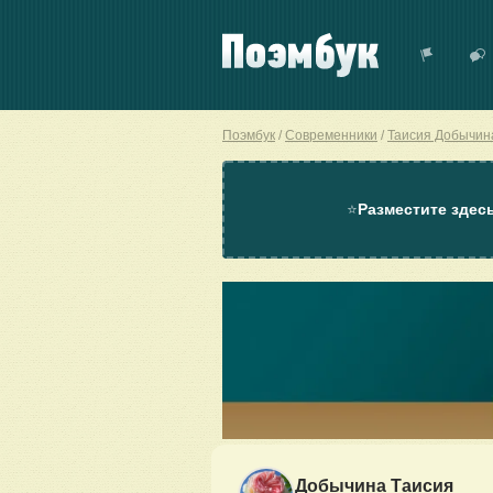
Поэмбук
Современники
Таисия Добычин
⭐
Разместите здес
Добычина Таисия