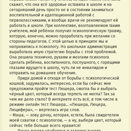
скажет, что она всё здоровье оставила в школе и на 
сегодняшний день просто не в состоянии заниматься 
воспитательной и адаптационной работой с 
первоклассниками, и вообще врачи не рекомендуют ей 
работать в школе. При коллективе, возглавляемом таким 
учителем, мой ребёнок получил психологическую травму, 
которую, конечно, можно проработать при желании со 
стороны педагогов. С этой целью в принципе мы и 
направились к психологу. Но школьная администрация 
выработала иную стратегию борьбы с этой проблемой. 
Она решила технично, руками и мозгами психолога 
сделать ребёнка, воспитанного, послушного, с горящими 
глазами идущего в школу, чуть ли не инвалидом и 
отправить на домашнее обучение.
       Придя домой и отходя от борьбы с психологической 
кошкой, задумалась, интересно, если бы сейчас мне 
предложили пройти тест Люшера, смогла бы я выбрать 
чёрный цвет, который всегда терпеть не могла? Так за 
чем же дело стало? В интернете есть всё, в том числе в 
режиме онлайн тест Люшера... «Люшера, Люцера, 
Люцифера», — вертелась игра слов.
– Маша, — зову дочку, которая, кстати, была свидетелем 
моей схватки с психологом, — а ну, выбери цвет, который 
сейчас тебе больше всего нравится!
       Дочка лукаво улыбается и задорно тыкает 