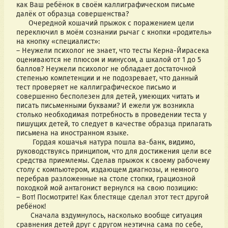
как Ваш ребёнок в своём каллиграфическом письме 
далёк от образца совершенства?
      Очередной кошачий прыжок с поражением цели 
переключил в моём сознании рычаг с кнопки «родитель» 
на кнопку «специалист»:
– Неужели психолог не знает, что тесты Керна-Йирасека 
оцениваются не плюсом и минусом, а шкалой от 1 до 5 
баллов? Неужели психолог не обладает достаточной 
степенью компетенции и не подозревает, что данный 
тест проверяет не каллиграфическое письмо и 
совершенно бесполезен для детей, умеющих читать и 
писать письменными буквами? И ежели уж возникла 
столько необходимая потребность в проведении теста у 
пишущих детей, то следует в качестве образца прилагать 
письмена на иностранном языке.
        Гордая кошачья натура пошла ва-банк, видимо, 
руководствуясь принципом, что для достижения цели все 
средства приемлемы. Сделав прыжок к своему рабочему 
столу с компьютером, издающем диагнозы, и немного 
перебрав разложенные на столе стопки, грациозной 
походкой мой антагонист вернулся на свою позицию:
– Вот! Посмотрите! Как блестяще сделал этот тест другой 
ребёнок!
       Сначала вздумнулось, насколько вообще ситуация 
сравнения детей друг с другом неэтична сама по себе, 