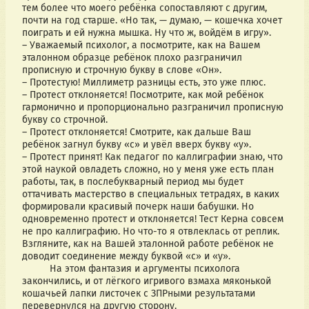
тем более что моего ребёнка сопоставляют с другим, 
почти на год старше. «Но так, — думаю, — кошечка хочет 
поиграть и ей нужна мышка. Ну что ж, войдём в игру». 
– Уважаемый психолог, а посмотрите, как на Вашем 
эталонном образце ребёнок плохо разграничил 
прописную и строчную букву в слове «Он».
– Протестую! Миллиметр разницы есть, это уже плюс.
– Протест отклоняется! Посмотрите, как мой ребёнок 
гармонично и пропорционально разграничил прописную 
букву со строчной.
– Протест отклоняется! Смотрите, как дальше Ваш 
ребёнок загнул букву «с» и увёл вверх букву «у».
– Протест принят! Как педагог по каллиграфии знаю, что 
этой наукой овладеть сложно, но у меня уже есть план 
работы, так, в послебукварный период мы будет 
оттачивать мастерство в специальных тетрадях, в каких 
формировали красивый почерк наши бабушки. Но 
одновременно протест и отклоняется! Тест Керна совсем 
не про каллиграфию. Но что-то я отвлеклась от реплик. 
Взгляните, как на Вашей эталонной работе ребёнок не 
доводит соединение между буквой «с» и «у».
          На этом фантазия и аргументы психолога 
закончились, и от лёгкого игривого взмаха мяконькой 
кошачьей лапки листочек с ЗПРными результатами 
перевернулся на другую сторону. 