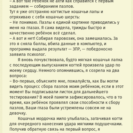
– А вот так! Ребёнок не ахти как справился с первым 
заданием — собиранием пазлов.
Тут я уже отстраняю когтистые кошачьи лапы и 
отряхиваю с себя кошачью шерсть:
– Не понимаю. Пазлы к единой картинке приводились у 
меня на глазах. Я сама видела, трижды быстро и 
качественно ребёнок всё сделал.
– А вот и нет! Собирая паровозик, она замешкалась. За 
это я сняла баллы, вбила данные в компьютер, и 
программа выдала результат — ЗПР, — победоносно 
заявила психолог. 
       Я вновь почувствовала, будто мягкая кошачья лапка 
с последующим выпусканием когтей произвела удар по 
моему сердцу. Немного опомнившись, я созрела на два 
вопроса:
– Во-первых, объясните мне, пожалуйста, как Вы могли 
видеть процесс сбора пазлов моим ребёнком, если в этот 
момент Вы подписывали листок для дальнейшего 
тестирования? В моей памяти зафиксировалось, что в то 
время, как ребёнок проявлял свои способности к сбору 
пазлов, Ваши глаза были устремлены совсем не на 
девочку.
       Кошачья мордочка мило улыбалась, затачивая когти 
для очередного нанесения удара мягкими подушечками. 
Получив обратную связь на первый вопрос, я 