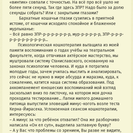
«винтик» совпали с точностью. На всё про всё ушло не 
более пяти секунд. Так где здесь ЗПР? Надо было за долю 
секунды собрать? Или с закрытыми глазами? 
        Бархатные кошачьи глазки сузились в приятной 
истоме, от кошечки исходило спокойное и блаженное 
мурлыканье:
– Всё равно ЗПР-р-р-р-р-р-р-р, мур-р-р-р-р-р, ЗПР-р-р-р-
р-р-р-р-р-р-р-р-р... 
       Психологическая кошкотерапия вытащила из моей 
памяти воспоминания о годах учёбы на театральном 
факультете, когда оттачивая актёрское мастерство, мы 
муштровали систему Станиславского, основанную на 
законах психологии человека. И куда я потратила 
молодые годы, зачем училась мыслить и анализировать, 
это сейчас не нужно в мире абсурда и маразма, куда, к 
сожалению, катится наша система образования. Под 
аккомпанемент юношеских воспоминаний мой взгляд 
заскользил вниз по листочку, на котором моя дочка 
проходила тестирование... Лапки милого домашнего 
питомца выпустили зловещий минус-коготь возле теста 
Керна-Йирасека. Успокоенная сеансом кошкотерапии, 
интересуюсь:
– А минус за что ребёнок отхватил? Она же разборчиво 
написала «Он ел суп», выделила заглавную букву?
– А у Вас что проблемы со зрением, Вы разве не видите, 