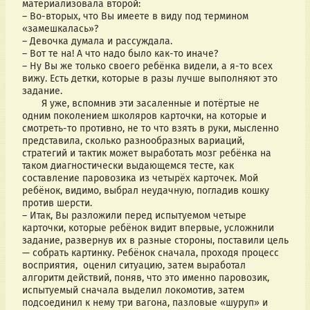
материализовала второй:
– Во-вторых, что Вы имеете в виду под термином 
«замешкалась»?
– Девочка думала и рассуждала.
– Вот те на! А что надо было как-то иначе?
– Ну Вы же только своего ребёнка видели, а я-то всех 
вижу. Есть детки, которые в разы лучше выполняют это 
задание.
       Я уже, вспомнив эти засаленные и потёртые не 
одним поколением школяров карточки, на которые и 
смотреть-то противно, не то что взять в руки, мысленно 
представила, сколько разнообразных вариаций, 
стратегий и тактик может выработать мозг ребёнка на 
таком диагностически выдающемся тесте, как 
составление паровозика из четырёх карточек. Мой 
ребёнок, видимо, выбрал неудачную, погладив кошку 
против шерсти.
– Итак, Вы разложили перед испытуемом четыре 
карточки, которые ребёнок видит впервые, усложнили 
задание, развернув их в разные стороны, поставили цель 
— собрать картинку. Ребёнок сначала, проходя процесс 
восприятия,  оценил ситуацию, затем выработал 
алгоритм действий, поняв, что это именно паровозик, 
испытуемый сначала выделил локомотив, затем 
подсоединил к нему три вагона, пазловые «шуруп» и 