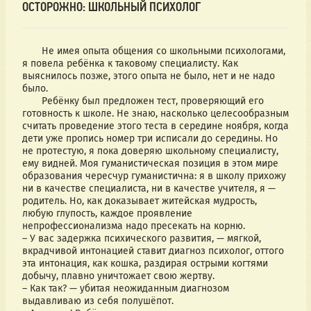
ОСТОРОЖНО: ШКОЛЬНЫЙ ПСИХОЛОГ
       Не имея опыта общения со школьными психологами, 
я повела ребёнка к таковому специалисту. Как 
выяснилось позже, этого опыта не было, нет и не надо 
было.
       Ребёнку был предложен тест, проверяющий его 
готовность к школе. Не знаю, насколько целесообразным 
считать проведение этого теста в середине ноября, когда 
дети уже пропись номер три исписали до середины. Но 
не протестую, я пока доверяю школьному специалисту, 
ему видней. Моя гуманистическая позиция в этом мире 
образования чересчур гуманистична: я в школу прихожу 
ни в качестве специалиста, ни в качестве учителя, я — 
родитель. Но, как доказывает житейская мудрость, 
любую глупость, каждое проявление 
непрофессионализма надо пресекать на корню.
– У вас задержка психического развития, — мягкой, 
вкрадчивой интонацией ставит диагноз психолог, оттого 
эта интонация, как кошка, раздирая острыми когтями 
добычу, плавно уничтожает свою жертву.
– Как так? — убитая неожиданным диагнозом 
выдавливаю из себя полушёпот.