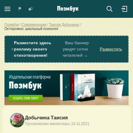
Поэмбук
Современники
Таисия Добычина
Осторожно: школьный психолог
Разместите здесь
Ваш баннер
⭐
рекламу своего
увидят сотни
Разместить
стихотворения!
читателей →
Добычина Таисия
·
Прозаические миниатюры
24.11.2021