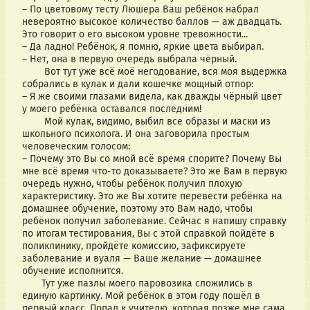
– По цветовому тесту Люшера Ваш ребёнок набрал 
невероятно высокое количество баллов — аж двадцать. 
Это говорит о его высоком уровне тревожности...
– Да ладно! Ребёнок, я помню, яркие цвета выбирал.
– Нет, она в первую очередь выбрала чёрный. 
        Вот тут уже всё моё негодование, вся моя выдержка 
собрались в кулак и дали кошечке мощный отпор:
– Я же своими глазами видела, как дважды чёрный цвет 
у моего ребёнка оставался последним!
        Мой кулак, видимо, выбил все образы и маски из 
школьного психолога. И она заговорила простым 
человеческим голосом:
– Почему это Вы со мной всё время спорите? Почему Вы 
мне всё время что-то доказываете? Это же Вам в первую 
очередь нужно, чтобы ребёнок получил плохую 
характеристику. Это же Вы хотите перевести ребёнка на 
домашнее обучение, поэтому это Вам надо, чтобы 
ребёнок получил заболевание. Сейчас я напишу справку 
по итогам тестирования, Вы с этой справкой пойдёте в 
поликлинику, пройдёте комиссию, зафиксируете 
заболевание и вуаля — Ваше желание — домашнее 
обучение исполнится. 
       Тут уже пазлы моего паровозика сложились в 
единую картинку. Мой ребёнок в этом году пошёл в 
первый класс. Попал к учителю, которая позже мне сама 