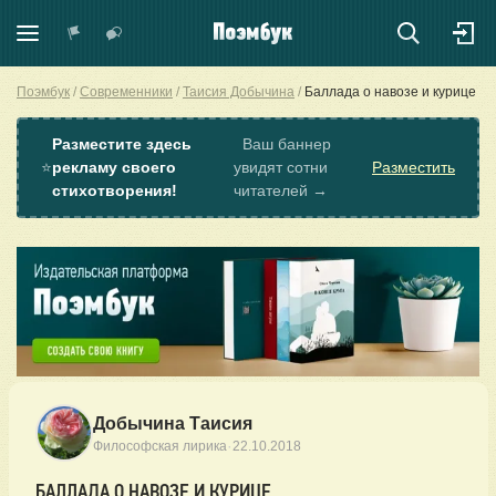
Поэмбук
Современники
Таисия Добычина
Баллада о навозе и курице
Разместите здесь
Ваш баннер
⭐
рекламу своего
увидят сотни
Разместить
стихотворения!
читателей →
Добычина Таисия
·
Философская лирика
22.10.2018
БАЛЛАДА О НАВОЗЕ И КУРИЦЕ