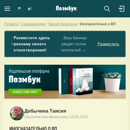
Поэмбук
Современники
Таисия Добычина
Иносказательно о ВП
Разместите здесь
Ваш баннер
⭐
рекламу своего
увидят сотни
Разместить
стихотворения!
читателей →
Добычина Таисия
·
Прозаические миниатюры
18.09.2019
ИНОСКАЗАТЕЛЬНО О ВП