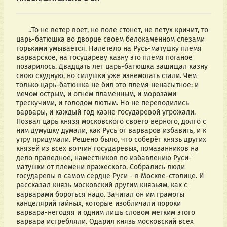
      ..То не ветер воет, не поле стонет, не петух кричит, то 
царь-батюшка во дворце своём белокаменном слезами 
горькими умывается. Налетело на Русь-матушку племя 
варварское, на государеву казну это племя поганое 
позарилось. Двадцать лет царь-батюшка защищал казну 
свою скудную, но силушки уже изнемогать стали. Чем 
только царь-батюшка не бил это племя ненасытное: и 
мечом острым, и огнём пламенным, и морозами 
трескучими, и голодом лютым. Но не переводились 
варвары, и каждый год казне государевой угрожали. 
Позвал царь князя московского своего верного, долго с 
ним думушку думали, как Русь от варваров избавить, и к 
утру придумали. Решено было, что соберёт князь других 
князей из всех вотчин государевых, помазанников на 
дело праведное, наместников по избавлению Руси-
матушки от племени вражеского. Собрались люди 
государевы в самом сердце Руси - в Москве-столице. И 
рассказал князь московский другим князьям, как с 
варварами бороться надо. Зачитал он им грамоты 
канцелярий тайных, которые изобличали пороки 
варвара-негодяя и одним лишь словом метким этого 
варвара истребляли. Одарил князь московский всех 