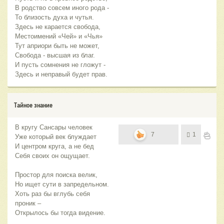
В родство совсем иного рода -
То близость духа и чутья.
Здесь не карается свобода,
Местоимений «Чей» и «Чья»
Тут априори быть не может,
Свобода - высшая из благ.
И пусть сомнения не гложут -
Здесь и неправый будет прав.
Тайное знание
В кругу Сансары человек
7
1
Уже который век блуждает
И центром круга, а не бед
Себя своих он ощущает.
Простор для поиска велик,
Но ищет сути в запредельном.
Хоть раз бы вглубь себя
проник –
Открылось бы тогда видение.