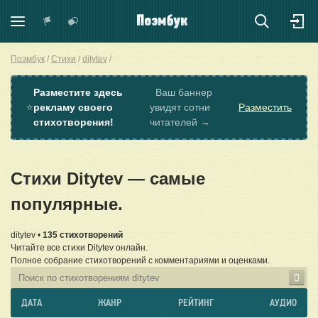
Поэмбук
Стихи
ditytev
Разместите здесь
Ваш баннер
⭐
рекламу своего
увидят сотни
Разместить
стихотворения!
читателей →
Стихи Ditytev — самые
популярные.
ditytev •
135 стихотворений
Читайте все стихи Ditytev онлайн.
Полное собрание стихотворений с комментариями и оценками.
ДАТА
ЖАНР
РЕЙТИНГ
АУДИО