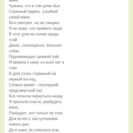
меня
Чужака, что в том доме был.
Странный парень, улыбкой
своей маня,
Все смотрел, но не говорил.
Я не знаю, что привело сюда
В этот дом на холме среди
стай
Диких, скалящихся, больших
собак,
Поднимающих громкий лай.
Я бежала к нему со всех ног и
глаз
В дом столь страшный на
первый взгляд,
Словно время – последний
предсмертный час
Без попытки вернуться назад.
Я просила спасти, разбудить
меня.
Разбудил, вот только не спас.
Дом исчез с наступлением
нового дня,
Да и шанс на спасенье угас.