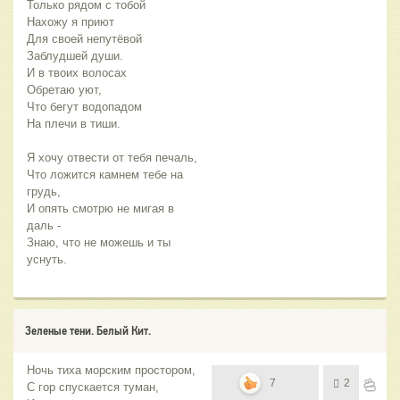
Только рядом с тобой
Нахожу я приют
Для своей непутёвой
Заблудшей души.
И в твоих волосах
Обретаю уют,
Что бегут водопадом
На плечи в тиши.
Я хочу отвести от тебя печаль,
Что ложится камнем тебе на 
грудь,
И опять смотрю не мигая в 
даль -
Знаю, что не можешь и ты 
уснуть.
Зеленые тени. Белый Кит.
Ночь тиха морским простором,
7
2
С гор спускается туман,