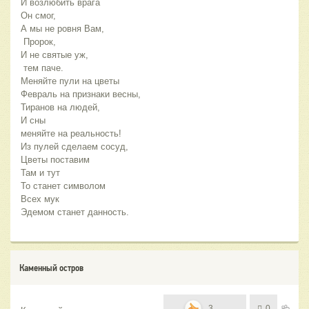
И возлюбить врага
Он смог,
А мы не ровня Вам,
 Пророк,
И не святые уж,
 тем паче.
Меняйте пули на цветы
Февраль на признаки весны,
Тиранов на людей,
И сны 
меняйте на реальность!
Из пулей сделаем сосуд,
Цветы поставим
Там и тут
То станет символом
Всех мук
Эдемом станет данность.
Каменный остров
3
0