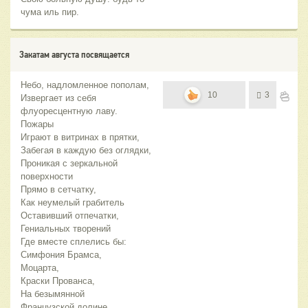
чума иль пир.
Закатам августа посвящается
Небо, надломленное пополам,
10
3
Извергает из себя
флуоресцентную лаву.
Пожары
Играют в витринах в прятки,
Забегая в каждую без оглядки,
Проникая с зеркальной
поверхности
Прямо в сетчатку,
Как неумелый грабитель
Оставивший отпечатки,
Гениальных творений
Где вместе сплелись бы:
Симфония Брамса,
Моцарта,
Краски Прованса,
На безымянной
Французской долине