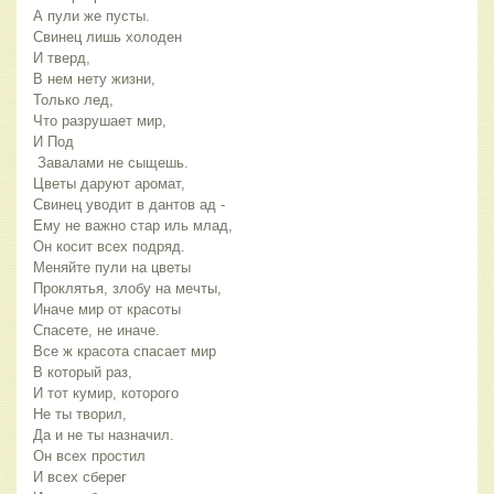
А пули же пусты.
Свинец лишь холоден
И тверд,
В нем нету жизни,
Только лед,
Что разрушает мир,
И Под
 Завалами не сыщешь.
Цветы даруют аромат,
Свинец уводит в дантов ад -
Ему не важно стар иль млад,
Он косит всех подряд.
Меняйте пули на цветы
Проклятья, злобу на мечты,
Иначе мир от красоты
Спасете, не иначе.
Все ж красота спасает мир
В который раз,
И тот кумир, которого 
Не ты творил,
Да и не ты назначил.
Он всех простил
И всех сберег