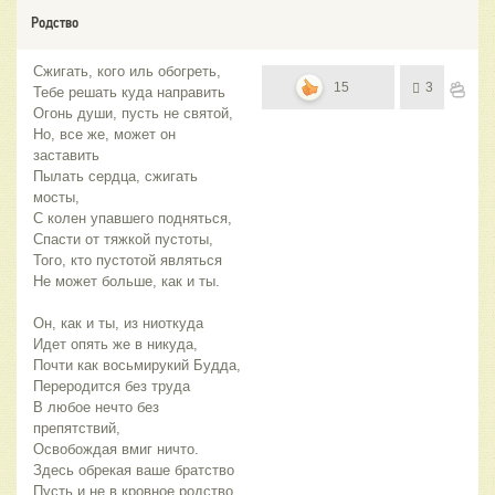
Родство
Сжигать, кого иль обогреть,
15
3
Тебе решать куда направить
Огонь души, пусть не святой,
Но, все же, может он
заставить
Пылать сердца, сжигать
мосты,
С колен упавшего подняться,
Спасти от тяжкой пустоты,
Того, кто пустотой являться
Не может больше, как и ты.
Он, как и ты, из ниоткуда
Идет опять же в никуда,
Почти как восьмирукий Будда,
Переродится без труда
В любое нечто без
препятствий,
Освобождая вмиг ничто.
Здесь обрекая ваше братство
Пусть и не в кровное родство,