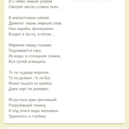
И с небес немым укором
Смотрит месяц словно пьян.
В малахотовом сиянии
Дремлет гавань мирным сном,
Наш корабль филигранно
Входит в бухту, а потом...
Маревом перед глазами
Поднимается гора:
Из воды, в сплошном тумане,
Вся луной освещена.
То ли чудище морское,
То ли дьявол, то ли Бог.
Может вышло из прибоя,
Даже черт не разберет.
Испустило крик протяжный,
Разрубивший тишину,
И под плеск воды вальяжно
Удалилось в глубину.