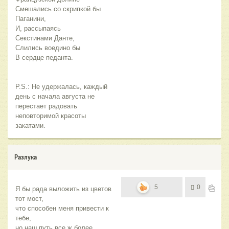
Смешались со скрипкой бы
Паганини,
И, рассыпаясь
Секстинами Данте,
Слились воедино бы
В сердце педанта.
P.S.: Не удержалась, каждый
день с начала августа не
перестает радовать
неповторимой красоты
закатами.
Разлука
5
0
Я бы рада выложить из цветов 
тот мост,
что способен меня привести к 
тебе,
но наш путь все ж более 