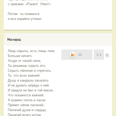
с криками: «Ранил!  Убил!»
Потом  ты появился
и все корабли утопил.
Маскарад
Лица скрыты, есть лишь тени
11
1
Больше ничего.
Уходя от своей лени,
Ты решаешь скрыть его,
Скрыть обличие и спрятать,
То, что всех важней.
Душу в кандалы захапать
И не думать впредь о ней.
И придти на бал в той маске,
Что покажется важней.
А взамен тепла и ласки
Примет облик палачей,
Палачей души и сердца,
Палачей всего нутра;