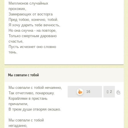
Миллионов случайных 
прохожих,
Замирающих от восторга
Пред тобою, конечно, тобой.
Я хочу дарить тебе вечность,
Но она скучна - на повторе,
Только смертным даровано 
счастье,
Пусть исчезнет оно словно 
тень.
Мы совпали с тобой
Мы совпали с тобой нечаянно,
16
2
Так отчетливо, понарошку.
Кораблями в пристань
причалили,
В трюм души отворяя окошко.
Мы совпали с тобой
негаданно,