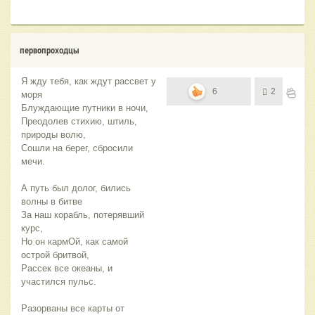
первопроходцы
Я жду тебя, как ждут рассвет у
6
2
моря
Блуждающие путники в ночи,
Преодолев стихию, штиль,
природы волю,
Сошли на берег, сбросили
мечи.
А путь был долог, бились
волны в битве
За наш корабль, потерявший
курс,
Но он кармОй, как самой
острой бритвой,
Рассек все океаны, и
участился пульс.
Разорваны все карты от