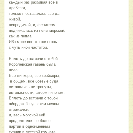
каждый раз разбивая все в 
дребезги,
только я оставалась всегда 
живой,
невредимой, и, фениксом
поднималась из пены морской,
как из пепла.
Ибо море все тот же огонь
с чуть иной частотой.
Вплоть до встречи с тобой
Королевская гавань была 
цела:
Все линкоры, все крейсеры,
 в общем, все боевые суда
оставались не тронуты,
им опасности, шторм нипочем. 
Вплоть до встречи с тобой
абордаж Генуэзским мечом
отражался,
и, весь морской бой 
продолжался не более
партии в одноименный
турнир в детской комнате