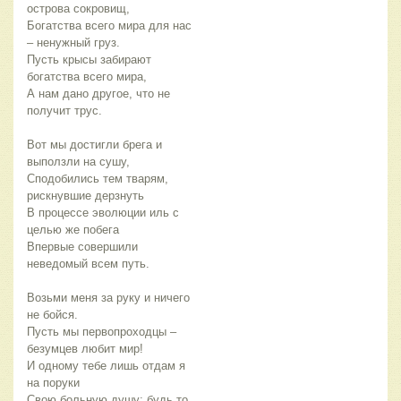
острова сокровищ,
Богатства всего мира для нас
– ненужный груз.
Пусть крысы забирают
богатства всего мира,
А нам дано другое, что не
получит трус.
Вот мы достигли брега и
выползли на сушу,
Сподобились тем тварям,
рискнувшие дерзнуть
В процессе эволюции иль с
целью же побега
Впервые совершили
неведомый всем путь.
Возьми меня за руку и ничего
не бойся.
Пусть мы первопроходцы –
безумцев любит мир!
И одному тебе лишь отдам я
на поруки
Свою больную душу: будь то