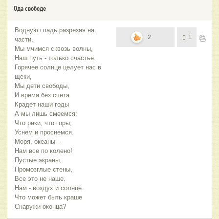
Ода свободе
Водную гладь разрезая на
2
1
части,
Мы мчимся сквозь волны,
Наш путь - только счастье.
Горячее солнце целует нас в
щеки,
Мы дети свободы,
И время без счета
Крадет наши годы
А мы лишь смеемся;
Что реки, что горы,
Уснем и проснемся.
Моря, океаны -
Нам все по колено!
Пустые экраны,
Промозглые стены,
Все это не наше.
Нам - воздух и солнце.
Что может быть краше
Снаружи оконца?