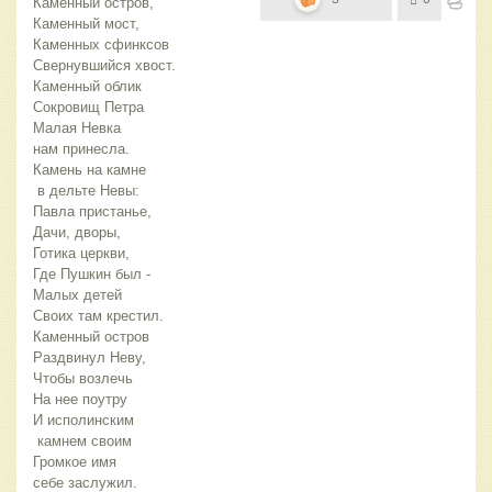
Каменный остров,
Каменный мост,
Каменных сфинксов
Свернувшийся хвост.
Каменный облик 
Сокровищ Петра
Малая Невка 
нам принесла.
Камень на камне
 в дельте Невы:
Павла пристанье,
Дачи, дворы,
Готика церкви,
Где Пушкин был -
Малых детей
Своих там крестил.
Каменный остров
Раздвинул Неву, 
Чтобы возлечь
На нее поутру
И исполинским
 камнем своим
Громкое имя 
себе заслужил.