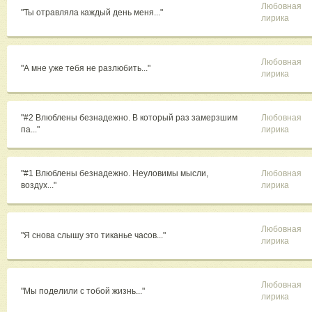
Любовная
"Ты отравляла каждый день меня..."
лирика
Любовная
"А мне уже тебя не разлюбить..."
лирика
"#2 Влюблены безнадежно. В который раз замерзшим
Любовная
па..."
лирика
"#1 Влюблены безнадежно. Неуловимы мысли,
Любовная
воздух..."
лирика
Любовная
"Я снова слышу это тиканье часов..."
лирика
Любовная
"Мы поделили с тобой жизнь..."
лирика