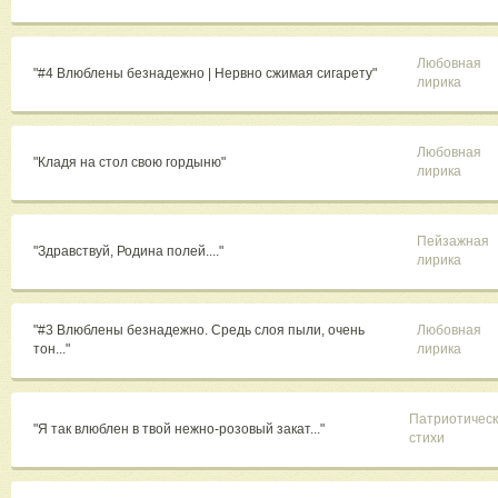
Любовная
"#4 Влюблены безнадежно | Нервно сжимая сигарету"
лирика
Любовная
"​Кладя на стол свою гордыню"
лирика
Пейзажная
"Здравствуй, Родина полей...."
лирика
"#3 Влюблены безнадежно. Средь слоя пыли, очень
Любовная
тон..."
лирика
Патриотичес
"Я так влюблен в твой нежно-розовый закат..."
стихи