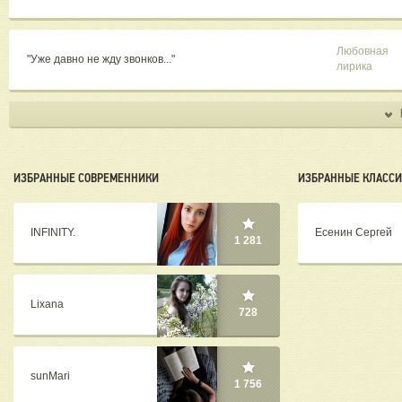
Любовная
"Уже давно не жду звонков..."
лирика
ИЗБРАННЫЕ СОВРЕМЕННИКИ
ИЗБРАННЫЕ КЛАСС
INFINITY.
Есенин Сергей
1 281
Lixana
728
sunMari
1 756