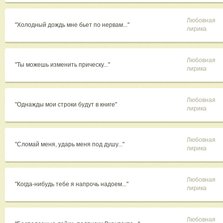
Любовная
"Холодный дождь мне бьет по нервам..."
лирика
Любовная
"Ты можешь изменить прическу..."
лирика
Любовная
"Однажды мои строки будут в книге"
лирика
Любовная
"Сломай меня, ударь меня под душу..."
лирика
Любовная
"Когда-нибудь тебе я напрочь надоем..."
лирика
Любовная