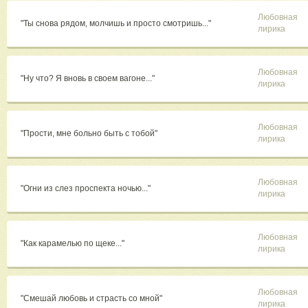
Любовная
"Ты снова рядом, молчишь и просто смотришь..."
лирика
Любовная
"Ну что? Я вновь в своем вагоне..."
лирика
Любовная
"Прости, мне больно быть с тобой"
лирика
Любовная
"Огни из слез проспекта ночью..."
лирика
Любовная
"Как карамелью по щеке..."
лирика
Любовная
"Смешай любовь и страсть со мной"
лирика