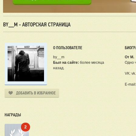
BY__M - АВТОРСКАЯ СТРАНИЦА
О ПОЛЬЗОВАТЕЛЕ
БИОГР
by__m
От М.
Был на сайте:
более месяца
Одно ч
назад.
VK: v
E-mai
ДОБАВИТЬ В ИЗБРАННОЕ
НАГРАДЫ
2