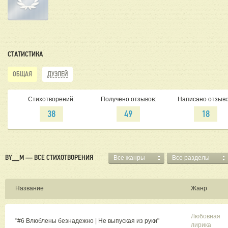
СТАТИСТИКА
ОБЩАЯ
ДУЭЛЕЙ
Стихотворений:
Получено отзывов:
Написано отзыво
38
49
18
BY__M — ВСЕ СТИХОТВОРЕНИЯ
Все жанры
Все разделы
Название
Жанр
Любовная
"#6 Влюблены безнадежно | Не выпуская из руки"
лирика