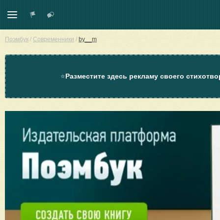
Поэмбук
/
Современники
/
by__m
⭐
Разместите здесь рекламу своего стихотво