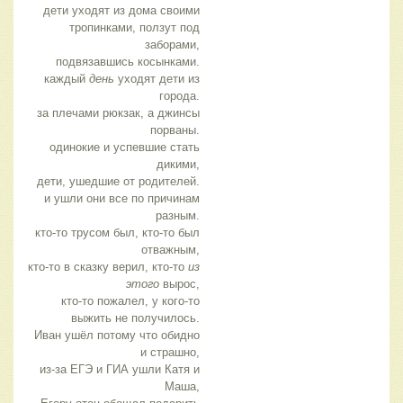
дети уходят из дома своими
тропинками, ползут под
заборами,
подвязавшись косынками.
каждый
день
уходят дети из
города.
за плечами рюкзак, а джинсы
порваны.
одинокие и успевшие стать
дикими,
дети, ушедшие от родителей.
и ушли они все по причинам
разным.
кто-то трусом был, кто-то был
отважным,
кто-то в сказку верил, кто-то
из
этого
вырос,
кто-то пожалел, у кого-то
выжить не получилось.
Иван ушёл потому что обидно
и страшно,
из-за ЕГЭ и ГИА ушли Катя и
Маша,