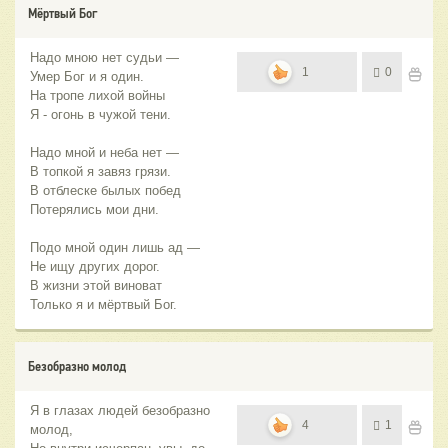
Мёртвый Бог
Надо мною нет судьи —
1
0
Умер Бог и я один.
На тропе лихой войны
Я - огонь в чужой тени.
Надо мной и неба нет —
В топкой я завяз грязи.
В отблеске былых побед
Потерялись мои дни.
Подо мной один лишь ад —
Не ищу других дорог.
В жизни этой виноват
Только я и мёртвый Бог.
Безобразно молод
Я в глазах людей безобразно
4
1
молод,