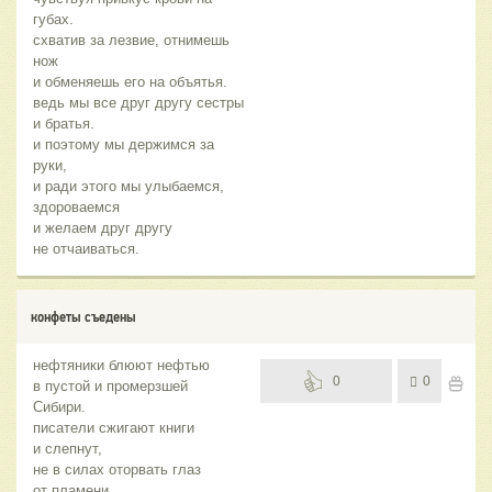
губах.
схватив за лезвие, отнимешь
нож
и обменяешь его на объятья.
ведь мы все друг другу сестры
и братья.
и поэтому мы держимся за
руки,
и ради этого мы улыбаемся,
здороваемся
и желаем друг другу
не отчаиваться.
конфеты съедены
нефтяники блюют нефтью
0
0
в пустой и промерзшей
Сибири.
писатели сжигают книги
и слепнут,
не в силах оторвать глаз
от пламени.