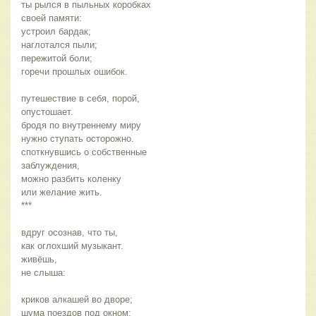
ты рылся в пыльных коробках
своей памяти:
устроил бардак;
наглотался пыли;
пережитой боли;
горечи прошлых ошибок.
путешествие в себя, порой,
опустошает.
бродя по внутреннему миру
нужно ступать осторожно.
споткнувшись о собственные
заблуждения,
можно разбить коленку
или желание жить.
***
вдруг осознав, что ты,
как оглохший музыкант.
живёшь,
не слыша:
криков алкашей во дворе;
шума поездов под окном;