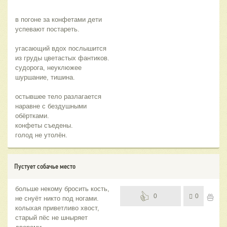
в погоне за конфетами дети
успевают постареть.
угасающий вдох послышится
из груды цветастых фантиков.
судорога, неуклюжее
шуршание, тишина.
остывшее тело разлагается
наравне с бездушными
обёртками.
конфеты съедены.
голод не утолён.
Пустует собачье место
больше некому бросить кость,
0
0
не снуёт никто под ногами.
колыхая приветливо хвост,
старый пёс не шныряет