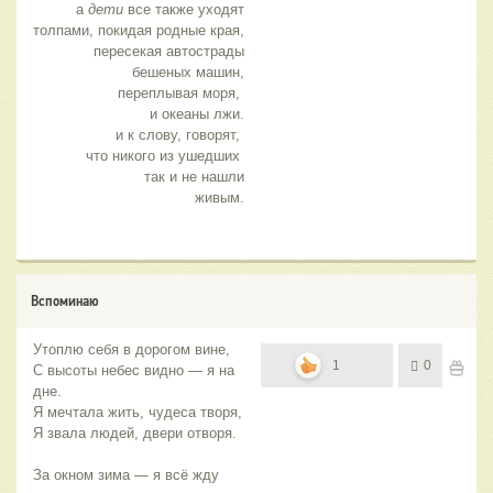
а
дети
все также уходят
толпами, покидая родные края,
пересекая автострады
бешеных машин,
переплывая моря,
и океаны лжи.
и к слову, говорят,
что никого из ушедших
так и не нашли
живым.
Вспоминаю
Утоплю себя в дорогом вине,
1
0
С высоты небес видно — я на
дне.
Я мечтала жить, чудеса творя,
Я звала людей, двери отворя.
За окном зима — я всё жду