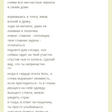
сними все несчастные зеркала
в своем доме.
ворвавшись в толпу зевак,
влезай в драку,
ходи на митинги, даже не
понимая в политике.
помни: главное - оппозиция,
твоя главная задача -
отличиться.
подожги дом соседа, чья
собака гадит на твой участок.
спустив чьи-то колеса, сделай
вид, что ты непричастен.
***
когда в сердце осела боль, а
слова выражают ненависть,
если приглядеться, то в глазах
рвущего на себе одежду,
бьющего стекла, можно
увидеть страх.
и тогда, в ответ на пощечину,
ты просто улыбнешься,
чувствуя привкус крови на