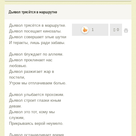
Дьявол трясётся в маршрутке
Дьявол трясётся в маршрутке.
1
0
Дьявол посещает кинозалы.
Дьявол совершает злые шутки
И теракты, лишь ради забавы.
Дьявол блуждает по аллеям.
Дьявол проклинает нас
любовью.
Дьявол разжигает жар в
постели,
Утром мы отплачиваем болью.
Дьявол улыбается прохожим.
Дьявол строит глазки юным
девам.
Дьявол это тот, кому мы
служим,
Прикрываясь верой неумело.
Дьявол останавливает время.