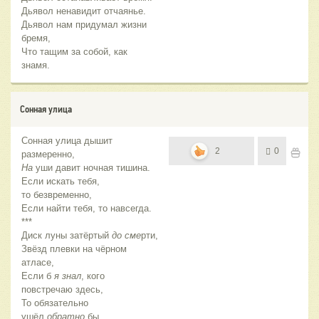
Дьявол ненавидит отчаянье.
Дьявол нам придумал жизни
бремя,
Что тащим за собой, как
знамя.
Сонная улица
Сонная улица дышит
2
0
размеренно,
На
уши давит ночная тишина.
Если искать тебя,
то безвременно,
Если найти тебя, то навсегда.
***
Диск луны затёртый
до сме
рти,
Звёзд плевки на чёрном
атласе,
Если б
я знал
, кого
повстречаю здесь,
То обязательно
ушёл
обратно
бы.