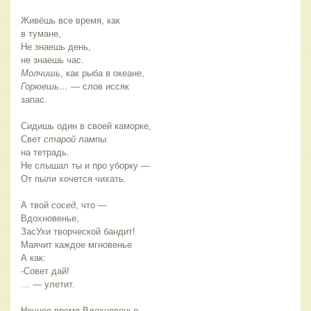
Живёшь все время, как
в тумане,
Не знаешь день,
не знаешь час.
Молчишь
, как рыба в океане,
Горюешь…
— слов иссяк
запас.
Сидишь один в своей каморке,
Свет
старой
лампы
на тетрадь.
Не слышал ты и про уборку —
От пыли хочется чихать.
А твой
сосед
, что —
Вдохновенье,
ЗасУхи творческой бандит!
Маячит каждое мгновенье
А как:
-Совет дай!
… — улетит.
Ночное время Вдохновенье,