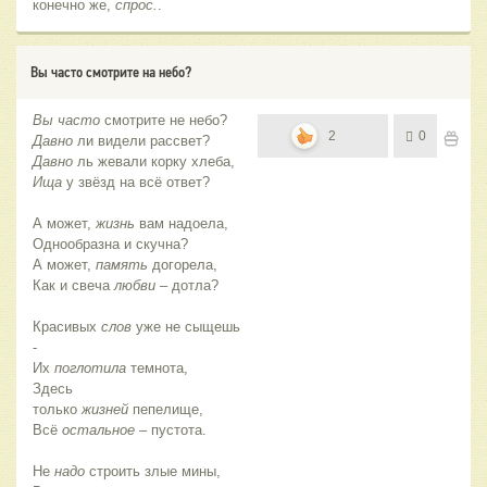
конечно же,
спрос.
.
Вы часто смотрите на небо?
Вы часто
смотрите не небо?
2
0
Давно
ли видели рассвет?
Давно
ль жевали корку хлеба,
Ища
у звёзд на всё ответ?
А может,
жизнь
вам надоела,
Однообразна и скучна?
А может,
память
догорела,
Как и свеча
любви
– дотла?
Красивых
слов
уже не сыщешь
-
Их
поглотила
темнота,
Здесь
только
жизней
пепелище,
Всё
остальное
– пустота.
Не
надо
строить злые мины,