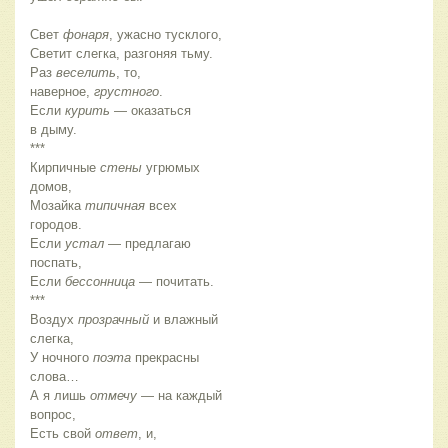
Свет
фонаря
, ужасно тусклого,
Светит слегка, разгоняя тьму.
Раз
веселить
, то,
наверное,
грустного
.
Если
курить
— оказаться
в дыму.
***
Кирпичные
стены
угрюмых
домов,
Мозайка
типичная
всех
городов.
Если
устал
— предлагаю
поспать,
Если
бессонница
— почитать.
***
Воздух
прозрачный
и влажный
слегка,
У ночного
поэта
прекрасны
слова…
А я лишь
отмечу
— на каждый
вопрос,
Есть свой
ответ
, и,