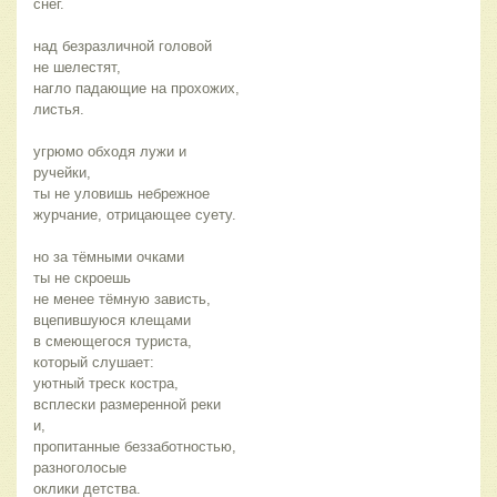
снег.
над безразличной головой
не шелестят,
нагло падающие на прохожих,
листья.
угрюмо обходя лужи и
ручейки,
ты не уловишь небрежное
журчание, отрицающее суету.
но за тёмными очками
ты не скроешь
не менее тёмную зависть,
вцепившуюся клещами
в смеющегося туриста,
который слушает:
уютный треск костра,
всплески размеренной реки
и,
пропитанные беззаботностью,
разноголосые
оклики детства.