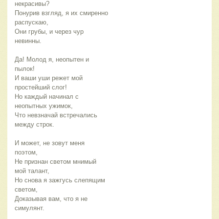
некрасивы?
Понурив взгляд, я их смиренно
распускаю,
Они грубы, и через чур
невинны.
Да! Молод я, неопытен и
пылок!
И ваши уши режет мой
простейший слог!
Но каждый начинал с
неопытных ужимок,
Что невзначай встречались
между строк.
И может, не зовут меня
поэтом,
Не признан светом мнимый
мой талант,
Но снова я зажгусь слепящим
светом,
Доказывая вам, что я не
симулянт.