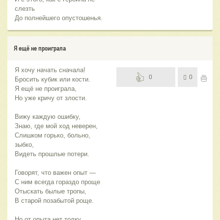
слезть
До полнейшего опустошенья.
Я ещё не проиграла
Я хочу начать сначала!
0
0
Бросить кубик или кости.
Я ещё не проиграла,
Но уже кричу от злости.
Вижу каждую ошибку,
Знаю, где мой ход неверен,
Слишком горько, больно,
зыбко,
Видеть прошлые потери.
Говорят, что важен опыт —
С ним всегда гораздо проще
Отыскать былые тропы,
В старой позабытой роще.
Но от опыта нет толку,