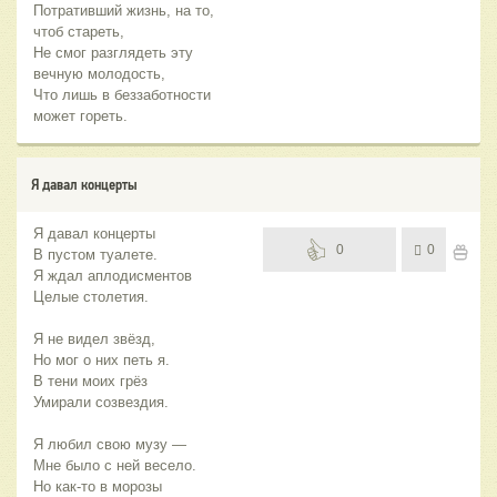
Потративший жизнь, на то,
чтоб стареть,
Не смог разглядеть эту
вечную молодость,
Что лишь в беззаботности
может гореть.
Я давал концерты
Я давал концерты
0
0
В пустом туалете.
Я ждал аплодисментов
Целые столетия.
Я не видел звёзд,
Но мог о них петь я.
В тени моих грёз
Умирали созвездия.
Я любил свою музу —
Мне было с ней весело.
Но как-то в морозы