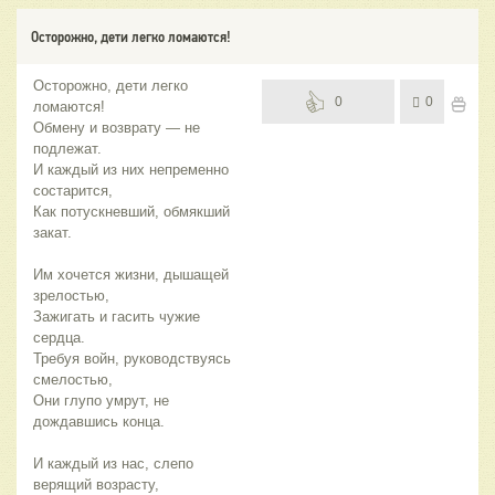
Осторожно, дети легко ломаются!
Осторожно, дети легко
0
0
ломаются!
Обмену и возврату — не
подлежат.
И каждый из них непременно
состарится,
Как потускневший, обмякший
закат.
Им хочется жизни, дышащей
зрелостью,
Зажигать и гасить чужие
сердца.
Требуя войн, руководствуясь
смелостью,
Они глупо умрут, не
дождавшись конца.
И каждый из нас, слепо
верящий возрасту,