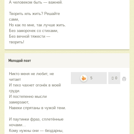
А человеком быть — важней.
Творить иль жить? Решайте
сами,
Но как по мне, так лучше жить.
Без заморочек со стихами,
Без вечной тяжести —
творить!
Молодой поэт
Никто меня не любит, не
5
0
читает
И тихо чахнет огонёк в моей
груди.
И постепенно мысли
замерзают,
Навеки спрятаны в чужой тени.
И паутинки фраз, сплетённые
ночами…
Кому нужны они — бездарны,