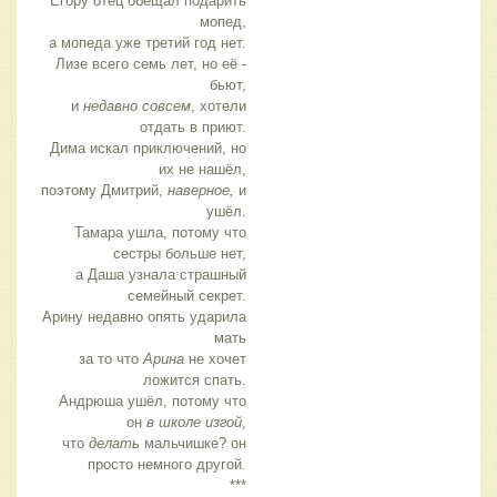
Егору отец обещал подарить
мопед,
а мопеда уже третий год нет.
Лизе всего семь лет, но её -
бьют,
и
недавно совсем
, хотели
отдать в приют.
Дима искал приключений, но
их не нашёл,
поэтому Дмитрий,
наверное,
и
ушёл.
Тамара ушла, потому что
сестры больше нет,
а Даша узнала страшный
семейный секрет.
Арину недавно опять ударила
мать
за то что
Арина
не хочет
ложится спать.
Андрюша ушёл, потому что
он
в школе изгой
,
что
делать
мальчишке? он
просто немного другой.
***