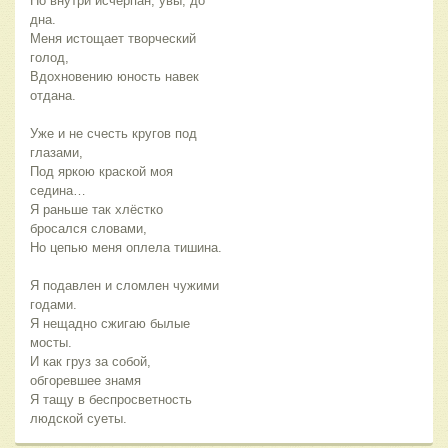
Но внутри исчерпан, увы, до
дна.
Меня истощает творческий
голод,
Вдохновению юность навек
отдана.
Уже и не счесть кругов под
глазами,
Под яркою краской моя
седина…
Я раньше так хлёстко
бросался словами,
Но цепью меня оплела тишина.
Я подавлен и сломлен чужими
годами.
Я нещадно сжигаю былые
мосты.
И как груз за собой,
обгоревшее знамя
Я тащу в беспросветность
людской суеты.