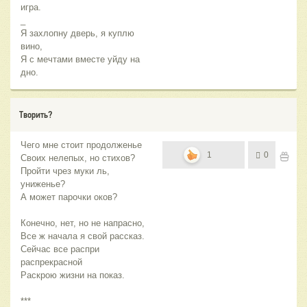
игра.
_
Я захлопну дверь, я куплю
вино,
Я с мечтами вместе уйду на
дно.
Творить?
Чего мне стоит продолженье
1
0
Своих нелепых, но стихов?
Пройти чрез муки ль,
униженье?
А может парочки оков?
Конечно, нет, но не напрасно,
Все ж начала я свой рассказ.
Сейчас все распри
распрекрасной
Раскрою жизни на показ.
***