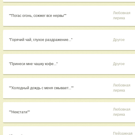
Любовная
""Погас огонь, сожжег все нервы""
лирика
"Горячий чай, глухое раздражение..."
Другое
"Принеси мне чашку кофе..."
Другое
Любовная
""Холодный дождь с меня смывает...""
лирика
Любовная
""Некстати""
лирика
Пейзажная