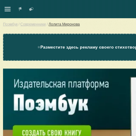
Поэмбук
/
Современники
/
Лолита Миронова
⭐
Разместите здесь рекламу своего стихотво