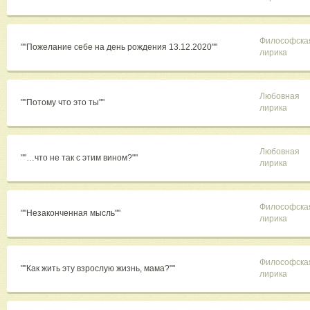
Философска
""Пожелание себе на день рождения 13.12.2020""
лирика
Любовная
""Потому что это ты""
лирика
Любовная
""…что не так с этим вином?""
лирика
Философска
""Незаконченная мысль""
лирика
Философска
""Как жить эту взрослую жизнь, мама?""
лирика