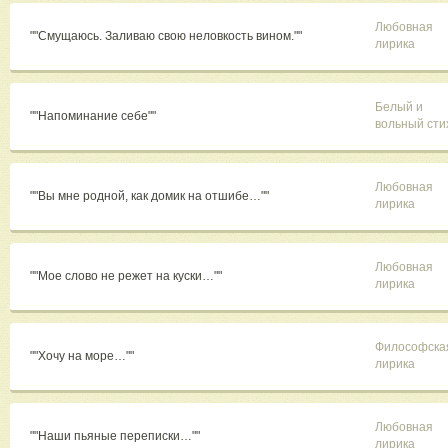
Любовная
""Смущаюсь. Заливаю свою неловкость вином.""
лирика
Белый и
""Напоминание себе""
вольный сти
Любовная
""Вы мне родной, как домик на отшибе…""
лирика
Любовная
""Мое слово не режет на куски…""
лирика
Философска
""Хочу на море…""
лирика
Любовная
""Наши пьяные переписки…""
лирика