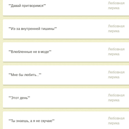
Любовная
""Давай притворимся""
лирика
Любовная
""Из-за внутренней тишины""
лирика
Любовная
""Влюбленные не в моде""
лирика
Любовная
""Мне бы любить...""
лирика
Любовная
""Этот день""
лирика
Любовная
""Ты знаешь, а я не скучаю""
лирика