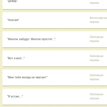
"Дождь"
лирика
Философска
"Апатия"
лирика
Любовная
"Многое забудут. Многое простят..."
лирика
Любовная
"Вот и все!..."
лирика
Любовная
"Мне тебя иногда не хватает"
лирика
Любовная
"Я устаю...."
лирика