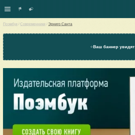
Поэмбук
/
Современники
/
Эрниго Санта
⭐
Ваш баннер увидят