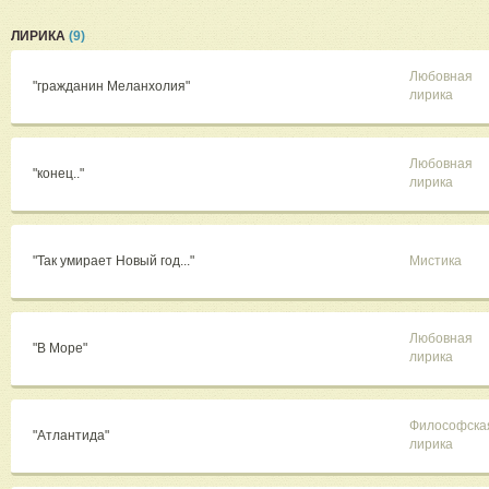
ЛИРИКА
(9)
Любовная
"гражданин Меланхолия"
лирика
Любовная
"конец.."
лирика
"Так умирает Новый год..."
Мистика
Любовная
"В Море"
лирика
Философска
"Атлантида"
лирика