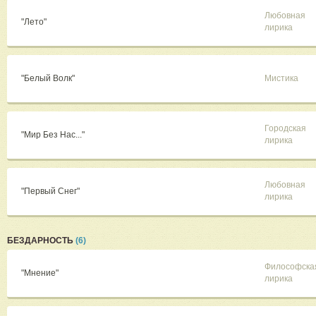
Любовная
"Лето"
лирика
"Белый Волк"
Мистика
Городская
"Мир Без Нас..."
лирика
Любовная
"Первый Снег"
лирика
БЕЗДАРНОСТЬ
(6)
Философска
"Мнение"
лирика