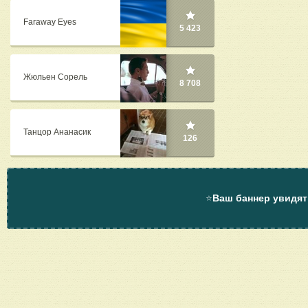
Faraway Eyes
5 423
Жюльен Сорель
8 708
Танцор Ананасик
126
⭐
Ваш баннер увидят