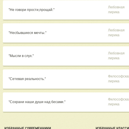
Любовная
"Не говори прости,прощай."
лирика
Любовная
"Несбывшиеся мечты."
лирика
Любовная
"Мысли в слух."
лирика
Философска
"Сетевая реальность."
лирика
Философска
"Сохрани наши души над бесами."
лирика
ИЗБРАННЫЕ СОВРЕМЕННИКИ
ИЗБРАННЫЕ КЛАСС