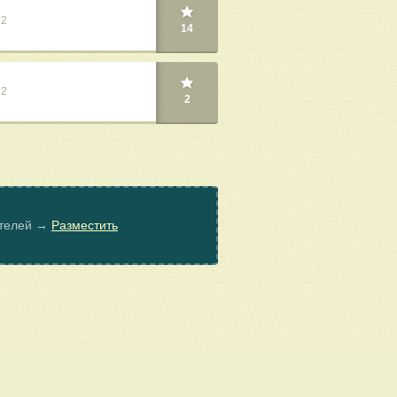
22
14
22
2
ателей →
Разместить