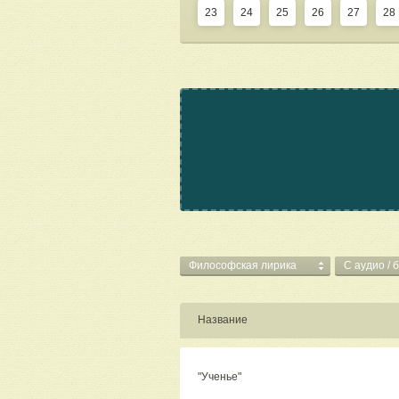
23
24
25
26
27
28
Философская лирика
C аудио / 
Название
"Ученье"