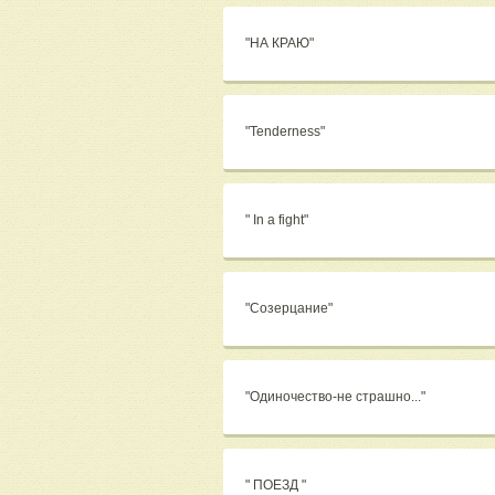
"НА КРАЮ"
"Tenderness"
" In a fight"
"Созерцание"
"Одиночество-не страшно..."
" ПОЕЗД "