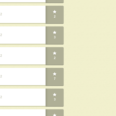
22
2
22
3
22
2
22
7
22
3