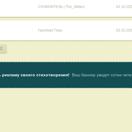
СОЧИНИТЕЛЬ ( The_Writer)
02.10.20
Гринберг Гера
02.10.20
ь рекламу своего стихотворения!
Ваш баннер увидят сотни чит