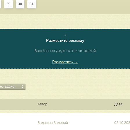
29
30
31
⭐
Разместите рекламу
Ваш баннер увидят сотни читателей
Разместить →
без аудио
Автор
Дата
Бадашев Валерий
02.10.20