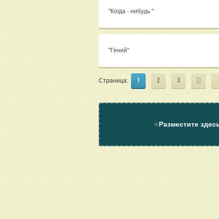
"Когда - нибудь "
"Гений"
1
2
3
Страница:
⭐
Разместите здес