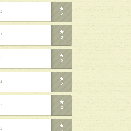
22
2
22
3
22
2
22
2
22
2
22