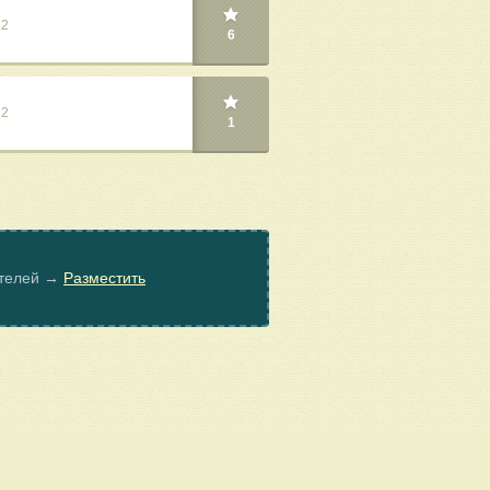
22
6
22
1
ателей →
Разместить