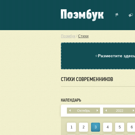
Поэмбук
/
Стихи
⭐
Разместите здес
СТИХИ СОВРЕМЕННИКОВ
КАЛЕНДАРЬ
Октябрь
2022
1
2
3
4
5
6