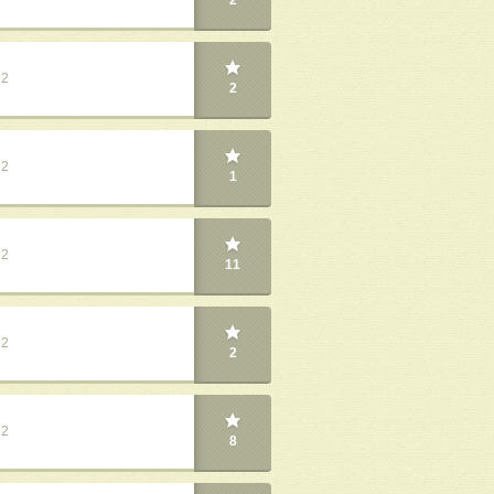
2
22
2
22
1
22
11
22
2
22
8