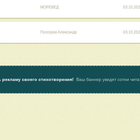
МОРЕВЕД
03.10.20
Позгорев Александр
03.10.20
ь рекламу своего стихотворения!
Ваш баннер увидят сотни чит