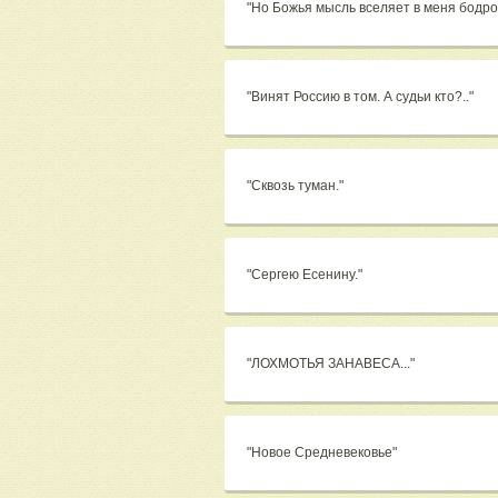
"Но Божья мысль вселяет в меня бодро
"Винят Россию в том. А судьи кто?.."
"Сквозь туман."
"Сергею Есенину."
"ЛОХМОТЬЯ ЗАНАВЕСА..."
"Новое Средневековье"