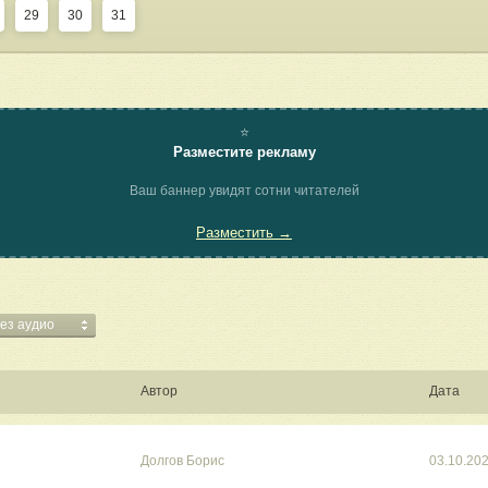
29
30
31
⭐
Разместите рекламу
Ваш баннер увидят сотни читателей
Разместить →
без аудио
Автор
Дата
Долгов Борис
03.10.20