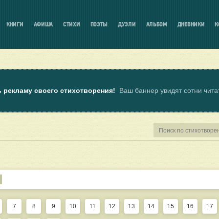
КНИГИ
АФИША
СТИХИ
ПОЭТЫ
ДУЭЛИ
АЛЬБОМ
ДНЕВНИКИ
К
ь рекламу своего стихотворения!
Ваш баннер увидят сотни чит
7
8
9
10
11
12
13
14
15
16
17