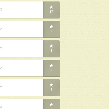
22
37
22
2
22
2
22
2
22
3
22