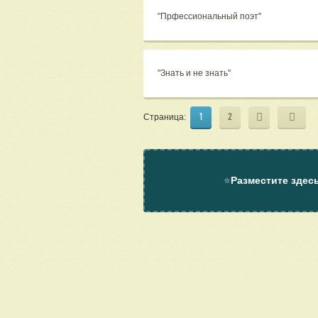
"Прфессиональный поэт"
"Знать и не знать"
1
2
Страница:
⭐
Разместите здес