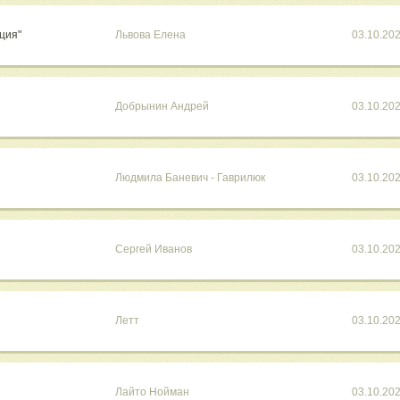
ция"
Львова Елена
03.10.20
Добрынин Андрей
03.10.20
Людмила Баневич - Гаврилюк
03.10.20
Сергей Иванов
03.10.20
Летт
03.10.20
Лайто Нойман
03.10.20