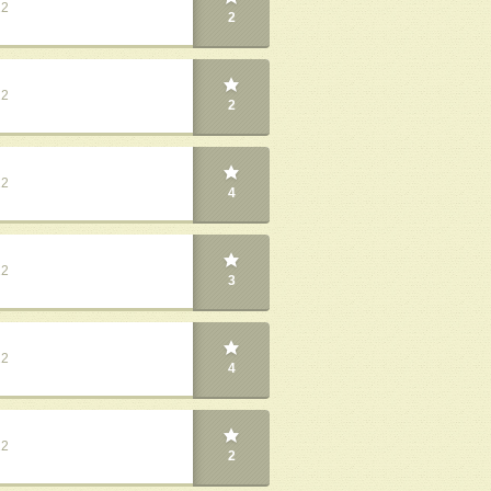
22
2
22
2
22
4
22
3
22
4
22
2