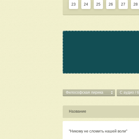
23
24
25
26
27
28
Философская лирика
C аудио / 
Название
"Никому не сломить нашей воли"