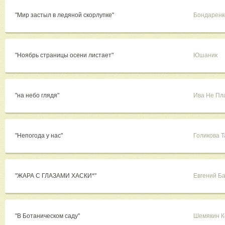
"Мир застыл в ледяной скорлупке"
Бондаренк
"Ноябрь страницы осени листает"
Юшаник
"на небо глядя"
Ива Не Пл
"Непогода у нас"
Голикова 
"ЖАРА С ГЛАЗАМИ ХАСКИ*"
Евгений Б
"В Ботаническом саду"
Шемякин К