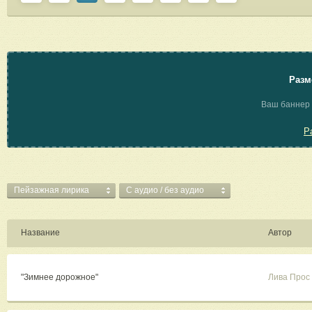
Разм
Ваш баннер 
Р
Пейзажная лирика
C аудио / без аудио
Название
Автор
"Зимнее дорожное"
Лива Прос