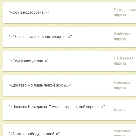
Гражданска
"«Сон в подворотне..»"
лирика
Любовная
"«48 часов.. для полного счастья...»"
лирика
Пейзажная
"«Симфония дождя..»"
лирика
Любовная
"«Достаточно лишь лёгкой искры..»"
лирика
"«Человек-Невидимка. Темная сторона, моё серое я..»"
Другое
Любовная
"​«Зажги огонёк души моей..»"