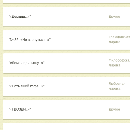
"«Дервиш...»"
Другое
Гражданска
"№ 35. «Не вернуться...»"
лирика
Философска
"«Ломая привычку...»"
лирика
Любовная
"«Остывший кофе...»"
лирика
"«ГВОЗДИ..»"
Другое