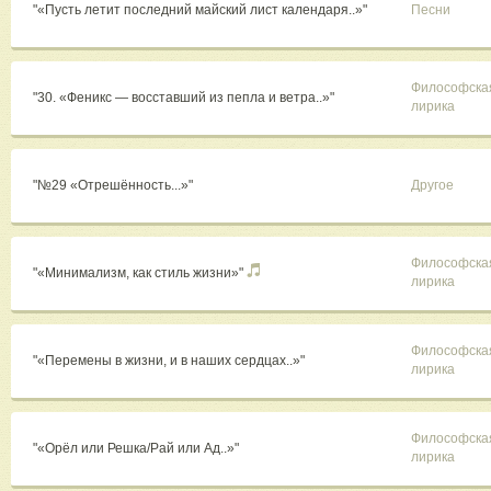
"«Пусть летит последний майский лист календаря..»"
Песни
Философска
"30. «Феникс — восставший из пепла и ветра..»"
лирика
"№29 «Отрешённость...»"
Другое
Философска
"«Минимализм, как стиль жизни»"
лирика
Философска
"«Перемены в жизни, и в наших сердцах..»"
лирика
Философска
"«Орёл или Решка/Рай или Ад..»"
лирика