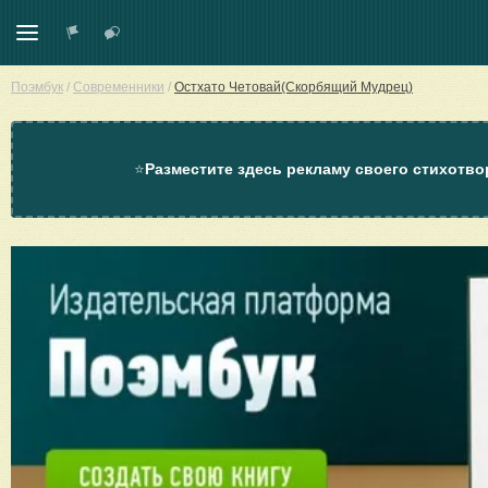
Поэмбук
/
Современники
/
Остхато Четовай(Скорбящий Мудрец)
⭐
Разместите здесь рекламу своего стихотво