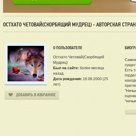
ОСТХАТО ЧЕТОВАЙ(СКОРБЯЩИЙ МУДРЕЦ) - АВТОРСКАЯ СТРА
О ПОЛЬЗОВАТЕЛЕ
БИОГР
Остхато Четовай(Скорбящий
Самое 
Мудрец)
сущест
Был на сайте:
более месяца
Есть т
назад.
гордел
Дата рождения:
16.08.2000 (25
находя
лет)
притяг
"Ничь
ДОБАВИТЬ В ИЗБРАННОЕ
оценки
"ничьи
Прошу
произв
Конфи
Все в