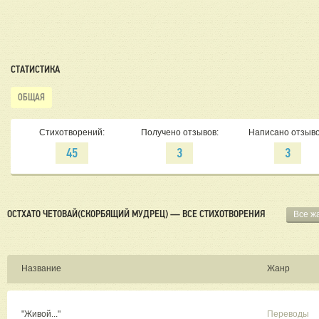
автора
aleck.
СТАТИСТИКА
ОБЩАЯ
Стихотворений:
Получено отзывов:
Написано отзыво
45
3
3
ОСТХАТО ЧЕТОВАЙ(СКОРБЯЩИЙ МУДРЕЦ) — ВСЕ СТИХОТВОРЕНИЯ
Все ж
Название
Жанр
"Живой..."
Переводы