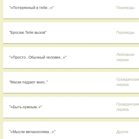
"«Потерянный в тебе...»"
Переводы
"Бросаю Тебе вызов"
Переводы
Любовная
"«Просто.. Обычный человек...»"
лирика
Гражданска
"Маски падают вниз.."
лирика
Гражданска
"«Быть нужным..»"
лирика
"«Мысли меланхолика...»"
Другое