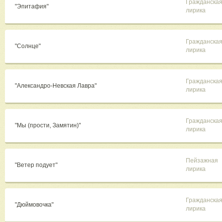
Гражданска
"Эпитафия"
лирика
Гражданска
"Солнце"
лирика
Гражданска
"Александро-Невская Лавра"
лирика
Гражданска
"Мы (прости, Замятин)"
лирика
Пейзажная
"Ветер подует"
лирика
Гражданска
"Дюймовочка"
лирика