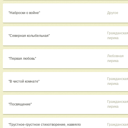
"Наброски о войне"
Другое
Гражданска
"Северная колыбельная"
лирика
Любовная
"Первая любовь"
лирика
Гражданска
"В чистой комнате"
лирика
Гражданска
"Посвящение"
лирика
"Грустное-грустное стихотворение, навеяло
Гражданска