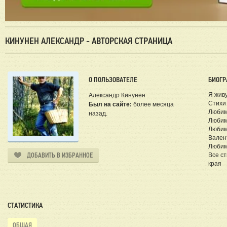
КИНУНЕН АЛЕКСАНДР - АВТОРСКАЯ СТРАНИЦА
О ПОЛЬЗОВАТЕЛЕ
БИОГР
Я жив
Александр Кинунен
Стихи 
Был на сайте:
более месяца
Любим
назад.
Любим
Любим
Вален
Любим
ДОБАВИТЬ В ИЗБРАННОЕ
Все с
края
СТАТИСТИКА
ОБЩАЯ