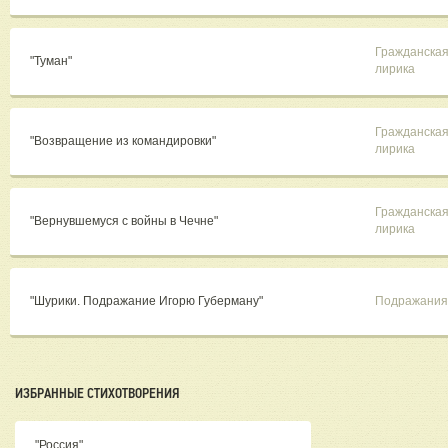
Гражданска
"Туман"
лирика
Гражданска
"Возвращение из командировки"
лирика
Гражданска
"Вернувшемуся с войны в Чечне"
лирика
"Шурики. Подражание Игорю Губерману"
Подражания
ИЗБРАННЫЕ СТИХОТВОРЕНИЯ
"Россия"