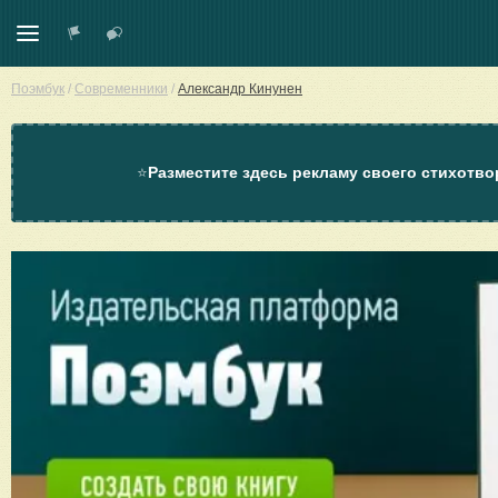
Поэмбук
/
Современники
/
Александр Кинунен
⭐
Разместите здесь рекламу своего стихотво