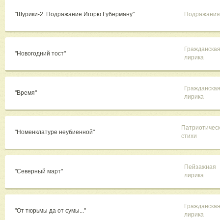
"Шурики-2. Подражание Игорю Губерману"
Подражания
Гражданска
"Новогодний тост"
лирика
Гражданска
"Время"
лирика
Патриотичес
"Номенклатуре неубиенной"
стихи
Пейзажная
"Северный март"
лирика
Гражданска
"От тюрьмы да от сумы..."
лирика