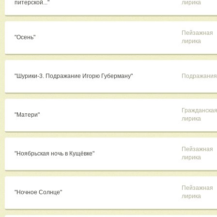
питерской..."
лирика
Пейзажная
"Осень"
лирика
"Шурики-3. Подражание Игорю Губерману"
Подражания
Гражданска
"Матери"
лирика
Пейзажная
"Ноябрьская ночь в Кущёвке"
лирика
Пейзажная
"Ночное Солнце"
лирика