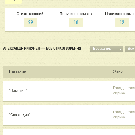
Стихотворений:
Получено отзывов:
Написано отзыво
29
10
12
АЛЕКСАНДР КИНУНЕН — ВСЕ СТИХОТВОРЕНИЯ
Все жанры
Все
Название
Жанр
Гражданска
"Памяти..."
лирика
Гражданска
"Созвездие"
лирика