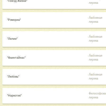
"Поезд Жизни"
лирика
Любовная
"Рэмориа"
лирика
Любовная
"Лилии"
лирика
Любовная
"Фаинтайнас"
лирика
Любовная
"Любовь"
лирика
Философска
"Наркотик"
лирика