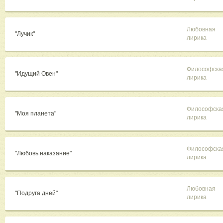
Любовная
"Лучик"
лирика
Философска
"Идущий Овен"
лирика
Философска
"Моя планета"
лирика
Философска
"Любовь наказание"
лирика
Любовная
"Подруга дней"
лирика