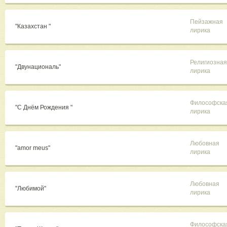
Пейзажная
"Казахстан "
лирика
Религиозная
"Двунациональ"
лирика
Философска
"С Днём Рождения "
лирика
Любовная
"amor meus"
лирика
Любовная
"Любимой"
лирика
Философска