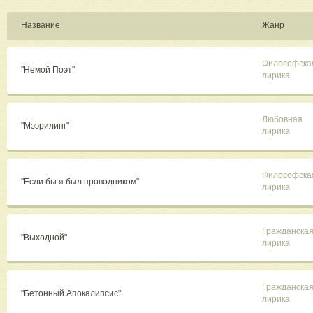
Название
Жанр
Философска
"Немой Поэт"
лирика
Любовная
"Мээрилинг"
лирика
Философска
"Если бы я был проводником"
лирика
Гражданска
"Выходной"
лирика
Гражданска
"Бетонный Апокалипсис"
лирика