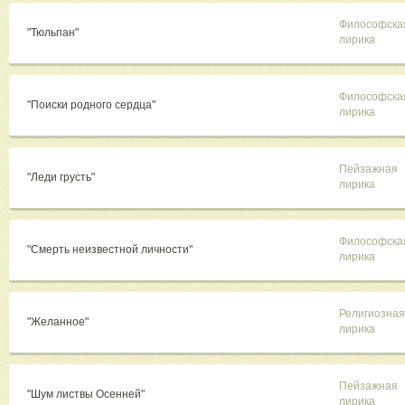
Философска
"Тюльпан"
лирика
Философска
"Поиски родного сердца"
лирика
Пейзажная
"Леди грусть"
лирика
Философска
"Смерть неизвестной личности"
лирика
Религиозная
"Желанное"
лирика
Пейзажная
"Шум листвы Осенней"
лирика