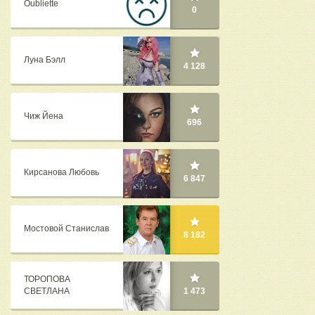
Oubliette
0
Луна Бэлл
4 128
Чиж Йена
696
Кирсанова Любовь
6 847
Мостовой Станислав
8 182
ТОРОПОВА
СВЕТЛАНА
1 473