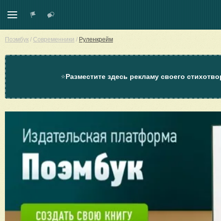
Поэмбук
/
Современники
/
Руленкрейм
⭐
Разместите здесь рекламу своего стихотво