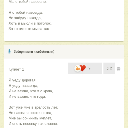
Мы с тобой навеселе.
Я с тобой навсегда,
Не забуду никогда,
Хоть и мысли в потолок,
За то вместе мы за так.
Забери меня к себе(песня)
9
2
Куплет 1
Я уеду дорогая,
Я уеду навсегда,
И не важно, что я с краю,
И не важно, что года.
Вот уже мне в зрелость лет,
Не нашел я постоянства,
Мне бы сочинить куплет,
И спеть песенку так славно.