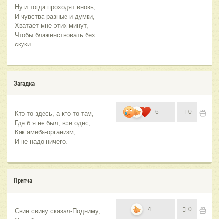
Ну и тогда проходят вновь,
И чувства разные и думки,
Хватает мне этих минут,
Чтобы блаженствовать без 
скуки.
Загадка
6
0
Кто-то здесь, а кто-то там,
Где б я не был, все одно,
Как амеба-организм,
И не надо ничего.
Притча
4
0
Свин свину сказал-Подниму,