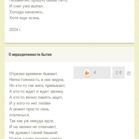
Незаметно прошло бабье лето,
И снег уже выпал,
Холода начались,
Хотя еще осень.
2024 г.
О неразделенности бытия
4
0
Отрезки времени бывают,
Непостоянность в них видна,
Но кто-то так жить привыкает,
А кто-то ждет и ждет звонка,
А кто-то вечно память ищет,
И у кого-то нет любви
А может просто лень 
отвлечься,
Так как уж некуда идти,
И на звонки не отвечают,
Не думают своей башкой,
Чужое слово молвят смело,