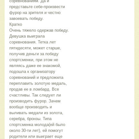
соревнованиям. Да и 
представьте себе-произвести 
фурор на зрителя и честно 
завоевать победу.
Кратко
Очень тяжело одержав победу. 
Девушка выиграла 
соревнования. Тетка лет 
пятидесяти, может старше, 
получив деньги за победу 
спортсменки, при этом не 
являясь даже ее знакомой, 
подошла к организатору 
соревнований и предложила 
переплавить золотую медаль, 
продав ее в ломбард. Все 
счастливы. Так следует ли 
производить фурор. Зачем 
вообще производить и 
выливать медали из золота, 
серебра, бронзы. Типа 
спортсменка молода(ей было 
около 30-ти лет), ей помогут 
родители или выиграет еще 