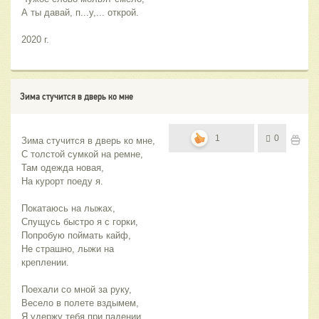
А ты давай, п...у,... открой.
2020 г.
Зима стучится в дверь ко мне
1
0
Зима стучится в дверь ко мне,
С толстой сумкой на ремне,
Там одежда новая,
На курорт поеду я.
Покатаюсь на лыжах,
Спущусь быстро я с горки,
Попробую поймать кайф,
Не страшно, лыжи на 
креплении.
Поехали со мной за руку,
Весело в полете вздымем,
Я удержу тебя при падении,