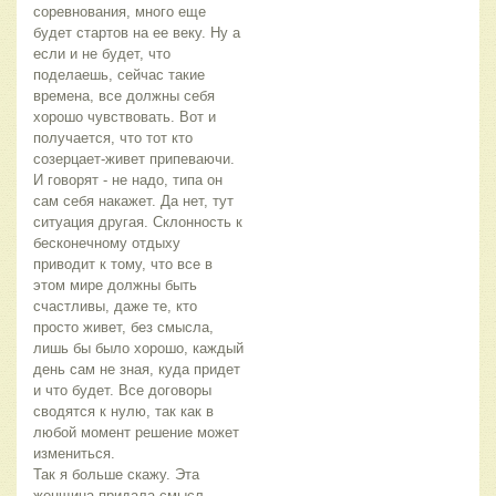
соревнования, много еще 
будет стартов на ее веку. Ну а 
если и не будет, что 
поделаешь, сейчас такие 
времена, все должны себя 
хорошо чувствовать. Вот и 
получается, что тот кто 
созерцает-живет припеваючи. 
И говорят - не надо, типа он 
сам себя накажет. Да нет, тут 
ситуация другая. Склонность к 
бесконечному отдыху 
приводит к тому, что все в 
этом мире должны быть 
счастливы, даже те, кто 
просто живет, без смысла, 
лишь бы было хорошо, каждый 
день сам не зная, куда придет 
и что будет. Все договоры 
сводятся к нулю, так как в 
любой момент решение может 
измениться.
Так я больше скажу. Эта 
женщина придала смысл, 