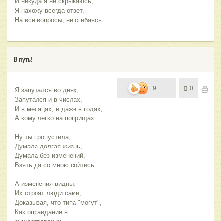
И никуда я не скрываюсь,
Я нахожу всегда ответ,
На все вопросы, не сгибаясь.
В путь!
9
0
Я запутался во днях,
Запутался и в числах,
И в месяцах, и даже в годах,
А кому легко на поприщах.
Ну ты пропустила,
Думала долгая жизнь,
Думала без изменений,
Взять да со мною сойтись.
А изменения видны, 
Их строят люди сами,
Доказывая, что типа "могут",
Как оправдание в 