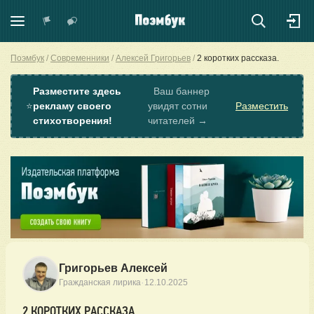
Поэмбук
Современники
Алексей Григорьев
2 коротких рассказа.
Разместите здесь
Ваш баннер
⭐
рекламу своего
увидят сотни
Разместить
стихотворения!
читателей →
Григорьев Алексей
·
Гражданская лирика
12.10.2025
2 КОРОТКИХ РАССКАЗА.