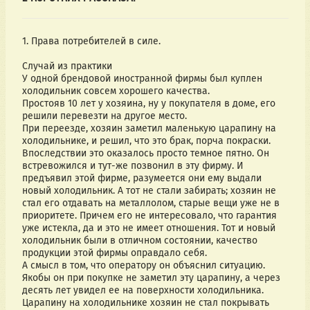
1. Права потребителей в силе.
Случай из практики
У одной брендовой иностранной фирмы был куплен 
холодильник совсем хорошего качества.
Простояв 10 лет у хозяина, ну у покупателя в доме, его 
решили перевезти на другое место.
При переезде, хозяин заметил маленькую царапину на 
холодильнике, и решил, что это брак, порча покраски. 
Впоследствии это оказалось просто темное пятно. Он 
встревожился и тут-же позвонил в эту фирму. И 
предъявил этой фирме, разумеется они ему выдали 
новый холодильник. А тот не стали забирать; хозяин не 
стал его отдавать на металлолом, старые вещи уже не в 
приоритете. Причем его не интересовало, что гарантия 
уже истекла, да и это не имеет отношения. Тот и новый 
холодильник были в отличном состоянии, качество 
продукции этой фирмы оправдало себя. 
А смысл в том, что оператору он объяснил ситуацию. 
Якобы он при покупке не заметил эту царапину, а через 
десять лет увидел ее на поверхности холодильника. 
Царапину на холодильнике хозяин не стал покрывать 