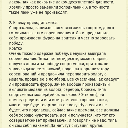
лаком, так как покрытие лаком десятилетней давности. 
Хозяину просто заменили холодильник. А в точности 
такие лаки уже не производят.
2. К чему приводит смысл.
Спортсменка, занимавшаяся всю жизнь спортом, долго 
готовилась к этим соревнованиям. Да и представьте 
себе-произвести фурор на зрителя и честно завоевать 
победу.
Кратко
Очень тяжело одержав победу. Девушка выиграла 
соревнования. Тетка лет пятидесяти, может старше, 
получив деньги за победу спортсменки, при этом не 
являясь даже ее знакомой, подошла к организатору 
соревнований и предложила переплавить золотую 
медаль, продав ее в ломбард. Все счастливы. Так следует 
ли производить фурор. Зачем вообще производить и 
выливать медали из золота, серебра, бронзы. Типа 
спортсменка молода(ей было около 30-ти лет), ей 
помогут родители или выиграет еще соревнования, 
много еще будет стартов на ее веку. Ну а если и не 
будет, что поделаешь, сейчас такие времена, все должны 
себя хорошо чувствовать. Вот и получается, что тот кто 
созерцает-живет припеваючи. И говорят - не надо, типа 
он сам себя накажет. Да нет, тут ситуация другая. 