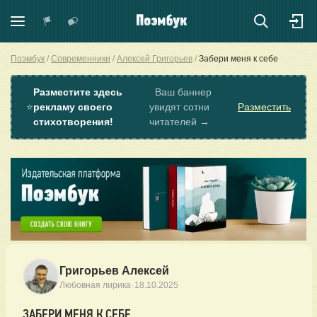
Поэмбук
Современники
Алексей Григорьев
Забери меня к себе
Разместите здесь
Ваш баннер
⭐
рекламу своего
увидят сотни
Разместить
стихотворения!
читателей →
Григорьев Алексей
·
Любовная лирика
18.10.2025
ЗАБЕРИ МЕНЯ К СЕБЕ