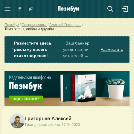
Поэмбук
Современники
Алексей Григорьев
Тема весны, любви и дружбы
Разместите здесь
Ваш баннер
⭐
рекламу своего
увидят сотни
Разместить
стихотворения!
читателей →
Григорьев Алексей
·
Гражданская лирика
17.04.2023