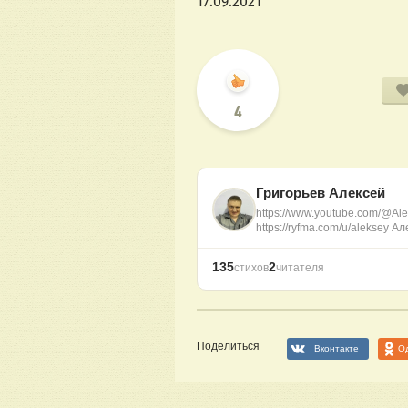
17.09.2021
4
Григорьев Алексей
https://www.youtube.com/@Ale
https://ryfma.com/u/aleksey А
135
2
стихов
читателя
Поделиться
Вконтакте
О