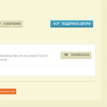
В ИЗБРАННОЕ
ПОДДЕРЖАТЬ АВТОРА!
ПОДПИСАТЬСЯ
kseyGrig https://m.vk.com/id4732425
лексей …
дноклассники