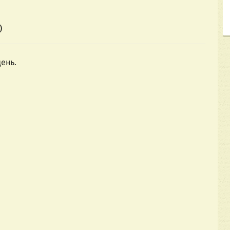
)
ень.