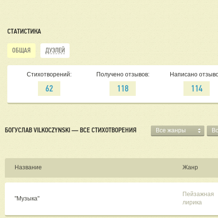
СТАТИСТИКА
ОБЩАЯ
ДУЭЛЕЙ
Стихотворений:
Получено отзывов:
Написано отзыво
62
118
114
БОГУСЛАВ VILKOCZYNSKI — ВСЕ СТИХОТВОРЕНИЯ
Все жанры
В
Название
Жанр
Пейзажная
"Музыка"
лирика