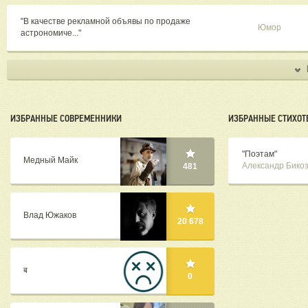
"В качестве рекламной объявы по продаже
Юмор
астрономиче..."
ИЗБРАННЫЕ СОВРЕМЕННИКИ
ИЗБРАННЫЕ СТИХОТ
"Поэтам"
Медный Майк
Александр Бико
481
Влад Южаков
20 678
ब
0