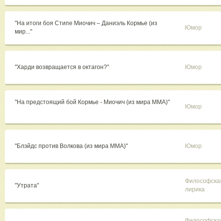
"На итоги боя Стипе Миочич – Даниэль Кормье (из
Юмор
мир..."
"Харди возвращается в октагон?"
Юмор
"На предстоящий бой Кормье - Миочич (из мира ММА)"
Юмор
"Блэйдс против Волкова (из мира ММА)"
Юмор
Философска
"Утрата"
лирика
Философска