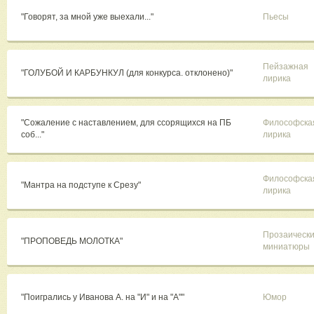
"Говорят, за мной уже выехали..."
Пьесы
Пейзажная
"ГОЛУБОЙ И КАРБУНКУЛ (для конкурса. отклонено)"
лирика
"Сожаление с наставлением, для ссорящихся на ПБ
Философска
соб..."
лирика
Философска
"Мантра на подступе к Срезу"
лирика
Прозаическ
"ПРОПОВЕДЬ МОЛОТКА"
миниатюры
"Поигрались у Иванова А. на "И" и на "А""
Юмор