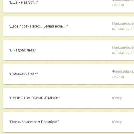
"Ещё не август..."
лирика
Прозаическ
"Двое против всех... Белая ночь... "
миниатюры
Прозаическ
"В недрах Льва"
миниатюры
Философска
"Сближение тел"
лирика
"СВОЙСТВА ЭКВИРИТМИКИ"
Юмор
"Песнь божествам Поэмбука"
Юмор