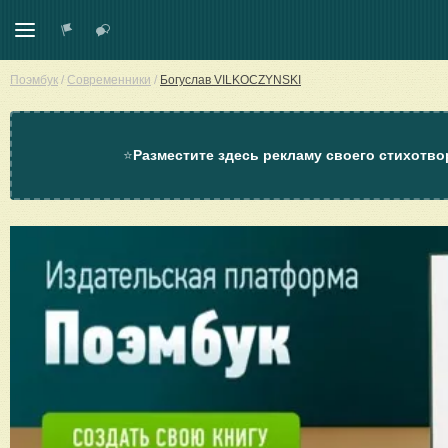
Поэмбук
/
Современники
/
Богуслав VILKOCZYNSKI
⭐
Разместите здесь рекламу своего стихотво