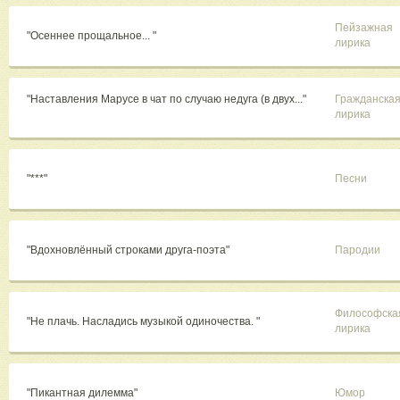
Пейзажная
"Осеннее прощальное... "
лирика
"Наставления Марусе в чат по случаю недуга (в двух..."
Гражданска
лирика
"***"
Песни
"Вдохновлённый строками друга-поэта"
Пародии
Философска
"Не плачь. Насладись музыкой одиночества. "
лирика
"Пикантная дилемма"
Юмор