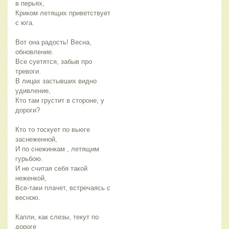
в перьях,
Криком летящих приветствует
с юга.
Вот она радость! Весна,
обновление.
Все суетятся, забыв про
тревоги.
В лицах застывших видно
удивление,
Кто там грустит в стороне, у
дороги?
Кто то тоскует по вьюге
заснеженной,
И по снежинкам , летящим
гурьбою.
И не считая себя такой
неженкой,
Все-таки плачет, встречаясь с
весною.
Капли, как слезы, текут по
дороге