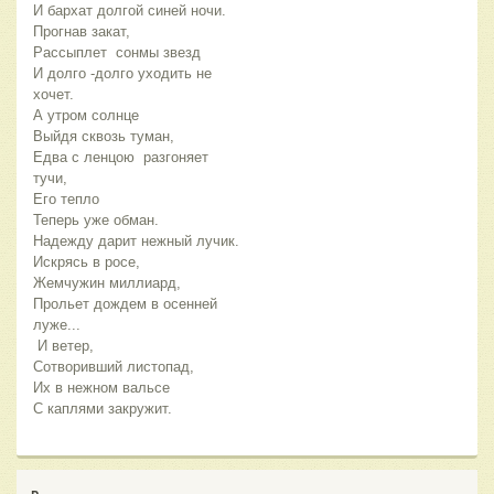
И бархат долгой синей ночи.
Прогнав закат,
Рассыплет  сонмы звезд
И долго -долго уходить не 
хочет.
А утром солнце
Выйдя сквозь туман,
Едва с ленцою  разгоняет 
тучи,
Его тепло
Теперь уже обман.
Надежду дарит нежный лучик. 
Искрясь в росе, 
Жемчужин миллиард, 
Прольет дождем в осенней  
луже...
 И ветер,
Сотворивший листопад,
Их в нежном вальсе 
С каплями закружит.