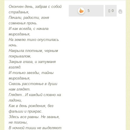
Окончен день, забрав с собой
5
0
страданья,
Печали, радости, гоня
сомненья прочь.
И как всегда, с начала
мирозданья,
На землю тихо опустилась
ночь.
Накрыла плотным, черным
покрывалом,
Закрыв глаза, и затуманя
взгляд.
И только звезды, тайны
мирозданья,
Сквозь расстоянье в души
нам глядят.
Глядят...И каждый словно на
ладони,
Как в день рождения, без
фальши и прикрас.
Здесь все равны. Не званья,
не погоны,
В ночной тиши не выделяют