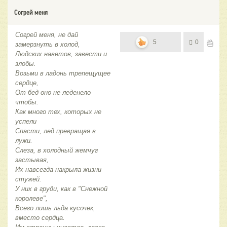
Согрей меня
Согрей меня, не дай
5
0
замерзнуть в холод,
Людских наветов, завести и
злобы.
Возьми в ладонь трепещущее
сердце,
От бед оно не леденело
чтобы.
Как много тех, которых не
успели
Спасти, лед превращая в
лужи.
Слеза, в холодный жемчуг
застывая,
Их навсегда накрыла жизни
стужей.
У них в груди, как в "Снежной
королеве",
Всего лишь льда кусочек,
вместо сердца.