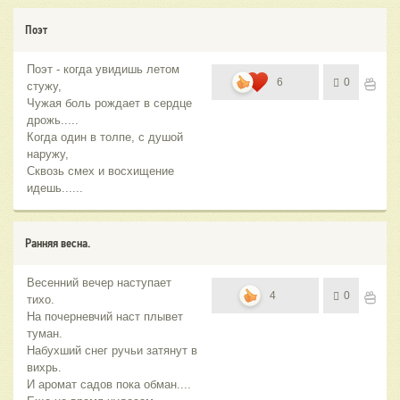
Поэт
Поэт - когда увидишь летом
6
0
стужу,
Чужая боль рождает в сердце
дрожь.....
Когда один в толпе, с душой
наружу,
Сквозь смех и восхищение
идешь......
Ранняя весна.
Весенний вечер наступает
4
0
тихо.
На почерневчий наст плывет
туман.
Набухший снег ручьи затянут в
вихрь.
И аромат садов пока обман....