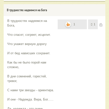
В трудностях надеемся на Бога
В трудностях надеемся на
1
1
Бога,
Что спасет, согреет, исцелит.
Что укажет верную дорогу
И от бед нависших сохранит.
Как бы не было порой нам
сложно,
В дни сомнений, горестей,
тревог,
С нами три звезды - ориентира.
И они - Надежда. Вера, Бог......
Да, надежда - это очень