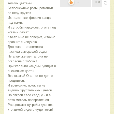
3
0
землю цветами.
Белоснежные розы, ромашки
по небу кружат.
Их полет, как феерия танца
над нами,
И сугробы нарцисов, опять под
ногами лежат.
Кто-то мне не поверит, и точно
сравнит с чепухою....
Для кого - то снежинка -
частица замерзшей воды.
Ну а как же мечта, она не
согласна с тобою.!
При желании каждый, увидит в
снежинках цветы.
Это сказка! Она так не долго
продлится,
И возможно, пока, ты не
видишь хрустальных цветов.
Но открой свое сердце - и в
лето метель превратиться.
Расцватают сугробы для тех,
кто зимой видеть чудо готов!