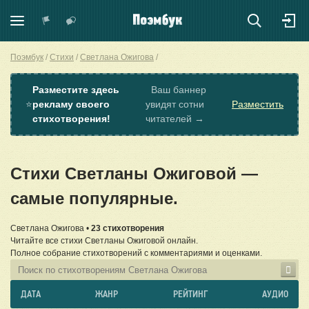
Поэмбук
Стихи
Светлана Ожигова
Разместите здесь
Ваш баннер
⭐
рекламу своего
увидят сотни
Разместить
стихотворения!
читателей →
Стихи Светланы Ожиговой —
самые популярные.
Светлана Ожигова •
23 стихотворения
Читайте все стихи Светланы Ожиговой онлайн.
Полное собрание стихотворений с комментариями и оценками.
ДАТА
ЖАНР
РЕЙТИНГ
АУДИО