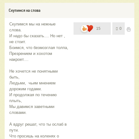
Скупимся на слова
Скупимся мы на нежные
15
0
слова.
И надо бы сказать.... Но нет ,
не стоит.
Боимся, что безмозглая толпа,
Презрением и хохотом
накроет....
Не хочется не понятными
быть,
Людьми, чьим мнением
дорожим годами.
И продолжая по течению
плыть,
Мы давимся заветными
словами.
А вдруг решат, что ты ослаб в
пути.
Что просишь на коленях о