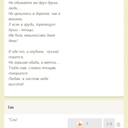
Не обижайте же друг друга ,
люди....
Не цельтесь в дорогое, как в
мешень.
У всех в груди, трепещут
души - птицы,
Им боль невыносима даже
день!
И где то, в глубине, пускай
таится,
Не горькая обида, а мечта.....
Тогда нам, словно птицам,
покорится
Любая. в чистом небе
высота!
Сон
"Сон"
7
0