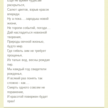
Еще не время чудесам
раскрыться,
Салют цветов, взрыв красок
впереди.
Ну а пока.....зародыш новой
жизни,
Не торопи событий, погоди....
Дай насладиться новизной
творения,
Природы вечной жизнью,
будто мир.
Где гибель зим не требует
прощенья,
Из талых вод, весны рождая
пир.
Мы каждый год свидетели
рожденья,
И всякий раз понять так
сложно - как....
Смерть одного совсем не
поражение,
И красотой повержен будет
прах!