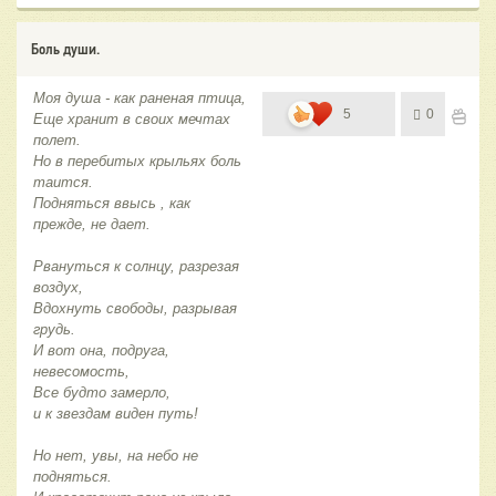
Боль души.
Моя душа - как раненая птица,
5
0
Еще хранит в своих мечтах
полет.
Но в перебитых крыльях боль
таится.
Подняться ввысь , как
прежде, не дает.
Рвануться к солнцу, разрезая
воздух,
Вдохнуть свободы, разрывая
грудь.
И вот она, подруга,
невесомость,
Все будто замерло,
и к звездам виден путь!
Но нет, увы, на небо не
подняться.