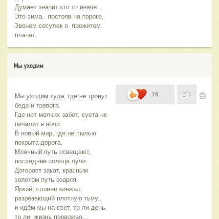
Думает значит кто то иначе...
Это эима, постояв на пороге,
Звоном сосулек о прожитом
плачет.
Мы уходим
16
1
Мы уходим туда, где не тронут 
беда и тревога.
Где нет мелких забот, суета не 
печалит в ночи.
В новый мир, где не пылью 
покрыта дорога, 
Млечный путь освещают, 
последние солнца лучи. 
Догорает закат, красным 
золотом путь озаряя. 
Яркий, словно кинжал, 
разрезающий плотную тьму..
и идём мы на свет, то ли день, 
то ли  жизнь провожая... 