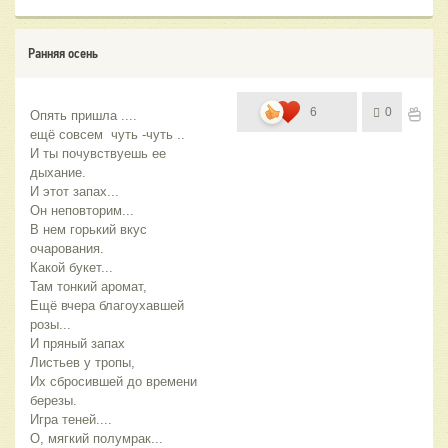
Ранняя осень
6
0
Опять пришла ....
ещё совсем  чуть -чуть ..
И ты почувствуешь ее 
дыхание.
И этот запах...
Он неповторим...
В нем горький вкус 
очарования.
Какой букет...
Там тонкий аромат, 
Ещё вчера благоухавшей 
розы...
И пряный запах
Листьев у тропы,
Их сбросившей до времени 
березы. 
Игра теней....
О, мягкий полумрак...