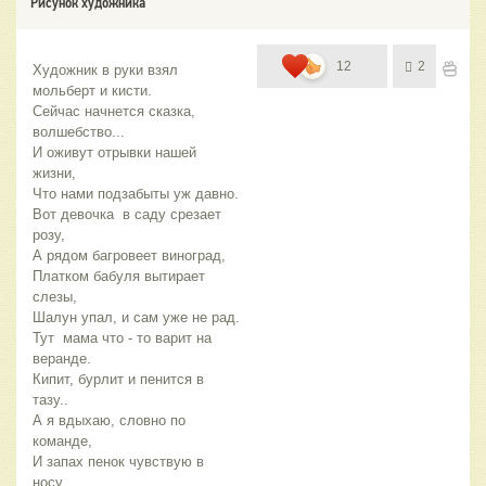
Рисунок художника
12
2
Художник в руки взял 
мольберт и кисти.
Сейчас начнется сказка, 
волшебство...
И оживут отрывки нашей 
жизни,
Что нами подзабыты уж давно.
Вот девочка  в саду срезает 
розу, 
А рядом багровеет виноград,
Платком бабуля вытирает 
слезы,
Шалун упал, и сам уже не рад. 
Тут  мама что - то варит на 
веранде. 
Кипит, бурлит и пенится в 
тазу.. 
А я вдыхаю, словно по 
команде, 
И запах пенок чувствую в 
носу. 