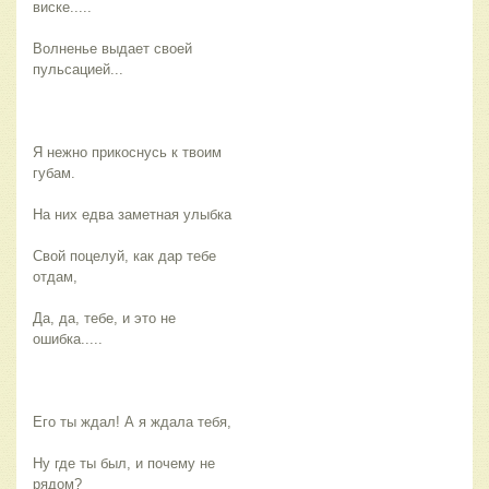
виске.....
Волненье выдает своей
пульсацией...
Я нежно прикоснусь к твоим
губам.
На них едва заметная улыбка
Свой поцелуй, как дар тебе
отдам,
Да, да, тебе, и это не
ошибка.....
Его ты ждал! А я ждала тебя,
Ну где ты был, и почему не
рядом?