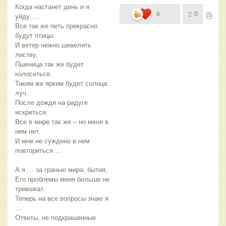
Когда настанет день и я
6
0
уйду…..
Все так же петь прекрасно
будут птицы.
И ветер нежно шевелить
листву,
Пшеница так же будет
колоситься.
Таким же ярким будет солнца
луч,
После дождя на радуге
искриться.
Все в мире так же – но меня в
нем нет,
И мне не суждено в нем
повториться….
А я … за гранью мира, бытия,
Его проблемы меня больше не
тревожат.
Теперь на все вопросы знаю я
…
Ответы, не подкрашенные