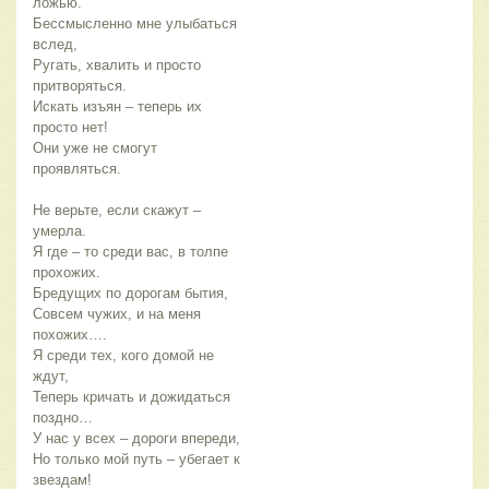
ложью.
Бессмысленно мне улыбаться
вслед,
Ругать, хвалить и просто
притворяться.
Искать изъян – теперь их
просто нет!
Они уже не смогут
проявляться.
Не верьте, если скажут –
умерла.
Я где – то среди вас, в толпе
прохожих.
Бредущих по дорогам бытия,
Совсем чужих, и на меня
похожих….
Я среди тех, кого домой не
ждут,
Теперь кричать и дожидаться
поздно…
У нас у всех – дороги впереди,
Но только мой путь – убегает к
звездам!