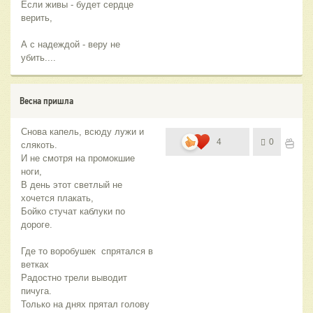
Если живы - будет сердце
верить,
А с надеждой - веру не
убить....
Весна пришла
Снова капель, всюду лужи и
4
0
слякоть.
И не смотря на промокшие
ноги,
В день этот светлый не
хочется плакать,
Бойко стучат каблуки по
дороге.
Где то воробушек спрятался в
ветках
Радостно трели выводит
пичуга.
Только на днях прятал голову