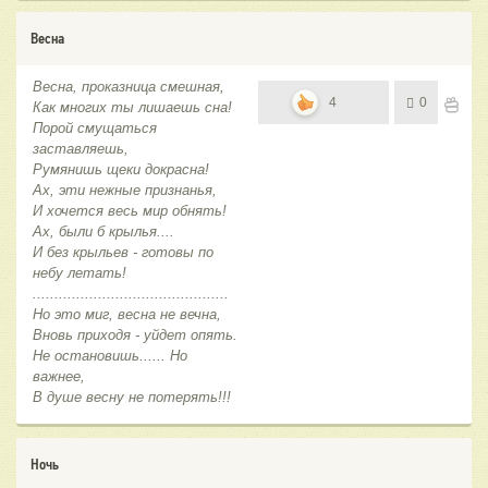
Весна
Весна, проказница смешная,
4
0
Как многих ты лишаешь сна!
Порой смущаться
заставляешь,
Румянишь щеки докрасна!
Ах, эти нежные признанья,
И хочется весь мир обнять!
Ах, были б крылья....
И без крыльев - готовы по
небу летать!
.............................................
Но это миг, весна не вечна,
Вновь приходя - уйдет опять.
Не остановишь...... Но
важнее,
В душе весну не потерять!!!
Ночь