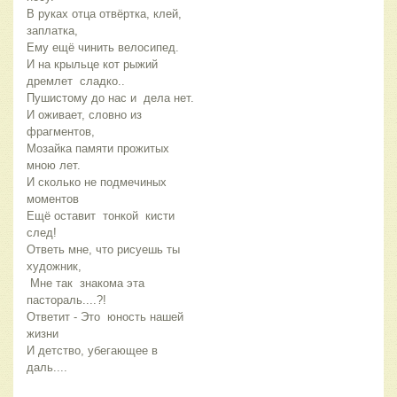
В руках отца отвёртка, клей, 
заплатка, 
Ему ещё чинить велосипед. 
И на крыльце кот рыжий 
дремлет  сладко.. 
Пушистому до нас и  дела нет. 
И оживает, словно из 
фрагментов, 
Мозайка памяти прожитых 
мною лет. 
И сколько не подмечиных 
моментов
Ещё оставит  тонкой  кисти 
след!
Ответь мне, что рисуешь ты 
художник, 
 Мне так  знакома эта  
пастораль....?! 
Ответит - Это  юность нашей 
жизни
И детство, убегающее в 
даль.... 