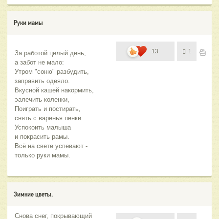
Руки мамы
13
1
За работой целый день,  
а забот не мало:
Утром "соню" разбудить, 
заправить одеяло.
Вкусной кашей накормить, 
эалечить коленки, 
Поиграть и постирать, 
снять с варенья пенки.
Успокоить малыша  
и покрасить рамы.
Всё на свете успевают - 
только руки мамы. 
Зимние цветы.
Снова снег, покрывающий