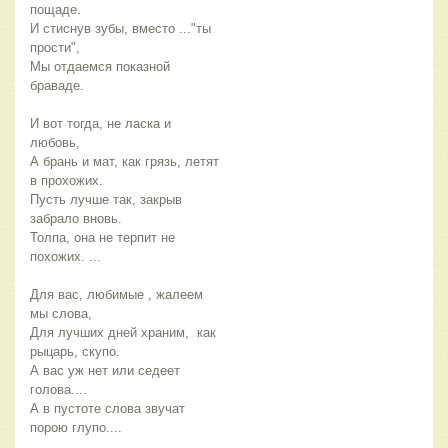
пощаде.
И стиснув зубы, вместо ..."ты
прости",
Мы отдаемся показной
браваде.
И вот тогда, не ласка и
любовь,
А брань и мат, как грязь, летят
в прохожих.
Пусть лучше так, закрыв
забрало вновь.
Толпа, она не терпит не
похожих. ...
Для вас, любимые , жалеем
мы слова,
Для лучших дней храним, как
рыцарь, скупо.
А вас уж нет или седеет
голова....
А в пустоте слова звучат
порою глупо....