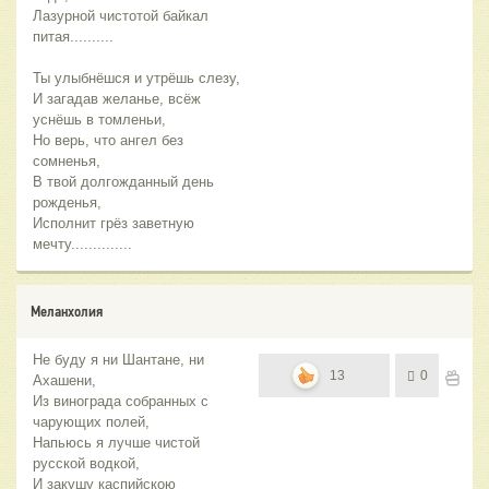
Лазурной чистотой байкал
питая..........
Ты улыбнёшся и утрёшь слезу,
И загадав желанье, всёж
уснёшь в томленьи,
Но верь, что ангел без
сомненья,
В твой долгожданный день
рожденья,
Исполнит грёз заветную
мечту..............
Меланхолия
Не буду я ни Шантане, ни
13
0
Ахашени,
Из винограда собранных с
чарующих полей,
Напьюсь я лучше чистой
русской водкой,
И закушу каспийскою