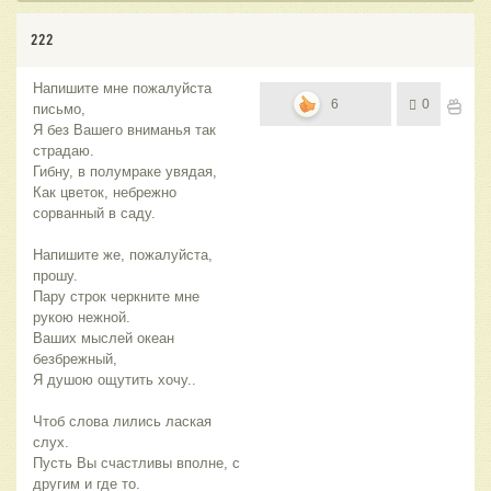
222
Напишите мне пожалуйста
6
0
письмо,
Я без Вашего вниманья так
страдаю.
Гибну, в полумраке увядая,
Как цветок, небрежно
сорванный в саду.
Напишите же, пожалуйста,
прошу.
Пару строк черкните мне
рукою нежной.
Ваших мыслей океан
безбрежный,
Я душою ощутить хочу..
Чтоб слова лились лаская
слух.
Пусть Вы счастливы вполне, с
другим и где то.