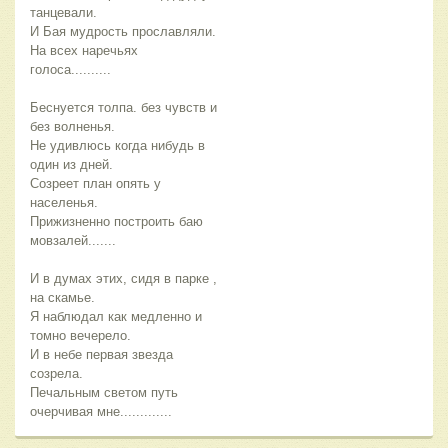
танцевали.
И Бая мудрость прославляли.
На всех наречьях
голоса..........
Беснуется толпа. без чувств и
без волненья.
Не удивлюсь когда нибудь в
один из дней.
Созреет план опять у
населенья.
Прижизненно построить баю
мовзалей.......
И в думах этих, сидя в парке ,
на скамье.
Я наблюдал как медленно и
томно вечерело.
И в небе первая звезда
созрела.
Печальным светом путь
очерчивая мне.............