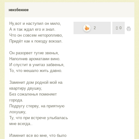
неизбежное
Ну,вот и наступил он мило,
2
0
А я так ждал его и знал.
Что он совсем неторопливо,
Придёт как к поезду вокзал.
Он разорвет тугие звенья,
Наполнив ароматами вино.
И спустит в унитаз забвенья,
То, что мешало жить давно.
Заменит дом родной мой на
квартиру двушку,
Без сожаленья поменяет
города.
Подругу стерву, на приятную
лохушку,
Ту, что при встрече улыбалась
мне всегда..
Изменит все во мне, что было