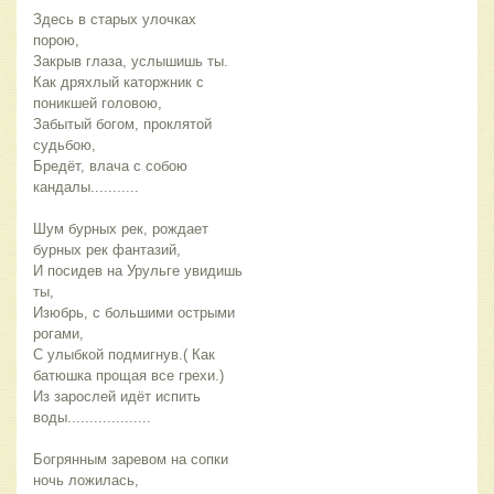
Здесь в старых улочках
порою,
Закрыв глаза, услышишь ты.
Как дряхлый каторжник с
поникшей головою,
Забытый богом, проклятой
судьбою,
Бредёт, влача с собою
кандалы...........
Шум бурных рек, рождает
бурных рек фантазий,
И посидев на Урульге увидишь
ты,
Изюбрь, с большими острыми
рогами,
С улыбкой подмигнув.( Как
батюшка прощая все грехи.)
Из зарослей идёт испить
воды...................
Богрянным заревом на сопки
ночь ложилась,