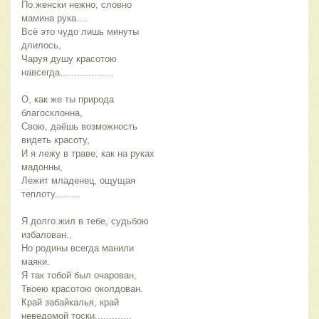
По женски нежно, словно
мамина рука....
Всё это чудо лишь минуты
длилось,
Чаруя душу красотою
навсегда...................
О, как же ты природа
благосклонна,
Свою, даёшь возможность
видеть красоту,
И я лежу в траве, как на руках
мадонны,
Лежит младенец, ощущая
теплоту.........
Я долго жил в тебе, судьбою
избалован.,
Но родины всегда манили
маяки.
Я так тобой был очарован,
Твоею красотою околдован.
Край забайкалья, край
неведомой тоски.............