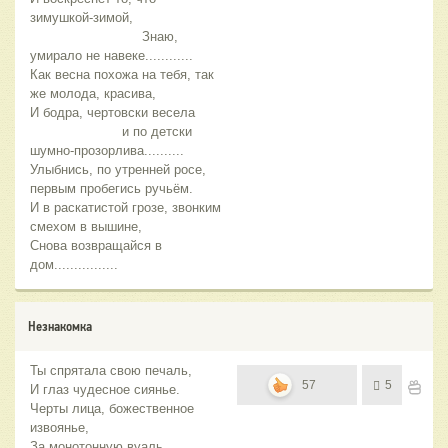
зимушкой-зимой,
Знаю,
умирало не навеке............
Как весна похожа на тебя, так
же молода, красива,
И бодра, чертовски весела
и по детски
шумно-прозорлива..........
Улыбнись, по утренней росе,
первым пробегись ручьём.
И в раскатистой грозе, звонким
смехом в вышине,
Снова возвращайся в
дом................
Незнакомка
Ты спрятала свою печаль,
57
5
И глаз чудесное сиянье.
Черты лица, божественное
извоянье,
За монотонную вуаль.............