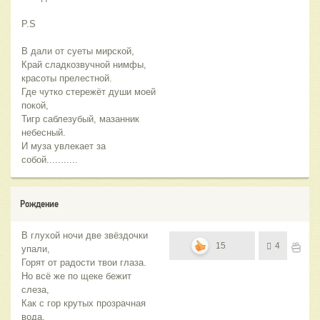
P.S
В дали от суеты мирской,
Край сладкозвучной нимфы,
красоты прелестной.
Где чутко стережёт души моей
покой,
Тигр саблезубый, мазанник
небесный.
И муза увлекает за
собой...........
Рождение
В глухой ночи две звёздочки
15
4
упали,
Горят от радости твои глаза.
Но всё же по щеке бежит
слеза,
Как с гор крутых прозрачная
вода,