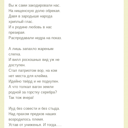
Вы ж сами закодировали нас.
На нищенскую долю обрекая.
Давя в зародыше народа
хриплый глас.
И к родине любовь в нас
презирая.
Распродавали недра на показ.
А лишь запахло жареным
слегка.
И вилл роскошных вид уж не
доступен.
Стал патриотом вор, на ком
нет места для клейма.
Идейно твёрд и не подкупен.
А что толкал вагон земли
родной за горстку серебра?
Так тож вчера!
Иуд без совести и без стыда.
Над прахом предков наших
возродилось племя.
Устав от униженья. И тогда.....