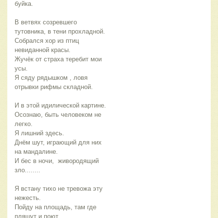
буйка.
В ветвях созревшего
тутовника, в тени прохладной.
Собрался хор из птиц
невиданной красы.
Жучёк от страха теребит мои
усы.
Я сяду рядышком , ловя
отрывки рифмы складной.
И в этой идилической картине.
Осознаю, быть человеком не
легко.
Я лишний здесь.
Днём шут, играющий для них
на мандалине.
И бес в ночи, живородящий
зло........
Я встану тихо не тревожа эту
нежесть.
Пойду на площадь, там где
пляшут и поют.