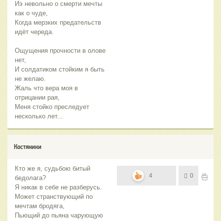
Иэ невольно о смерти мечты
как о чуде,
Когда мерзких предательств
идёт череда.
Ощущения прочности в олове
нет,
И солдатиком стойким я быть
не желаю.
Жаль что вера моя в
отрицании рая,
Меня стойко преследует
несколько лет...
Костяники
Кто же я, судьбою битый
4
0
бедолага?
Я никак в себе не разберусь.
Может странствующий по
мечтам бродяга,
Пьющий до пьяна чарующую