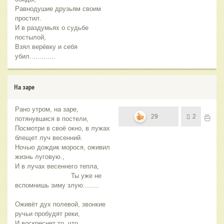
Равнодушие друзьям своим
простил.
И в раздумьях о судьбе
постылой,
Взял верёвку и себя
убил.............
На заре
Рано утром, на заре,
29
2
потянувшися в постели,
Посмотри в своё окно, в лужах
блещет луч весенний.
Ночью дождик морося, оживил
жизнь луговую.,
И в лучах весеннего тепла,
Ты уже не
вспомнишь зиму злую........
Оживёт дух полевой, звонкие
ручьи пробудят реки,
И воскреснет то, что