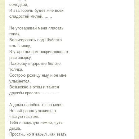
селёдкой,
И эта горечь будет мне всех
сладостей милей........
Не уговаривай меня плясать
гопак,
Вальсировать под Шуберта
иль Глинку,
В угаре пьяном покривляюсь в
растопырку,
Нахрюшу в царстве белого
толчка,
Сострою рожицу ему и он мне
улыбнётся,
Возможно в этом и таится
дружбы красота...............
А дома наорёшь ты на меня,
Но всё равно уложишь в
чистую пастель,
Тебя я поцелую нежно, чуть
дыша.
Прости., но я забыл .как звать