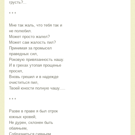
грусть?...
* * *
Мне так жаль, что тебя так и
не полюбил.
Может просто жалел?
Может сам жалость пил?
Принимая за промысел
праведных сил,
Роковую привязанность нашу.
И в грехах утопая прощенье
просил,
Вновь грешил и в надежде
очиститься пил,
Твоей юности полную чашу.....
* * *
Разве в праве я был отрок
южных кровей,
Не дурен, склонен быть
обаяньем,
Соблазниться сияньем