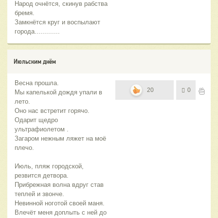
Народ очнётся, скинув рабства
бремя.
Замкнётся круг и воспылают
города.............
Июльским днём
Весна прошла.
20
0
Мы капелькой дождя упали в
лето.
Оно нас встретит горячо.
Одарит щедро
ультрафиолетом .
Загаром нежным ляжет на моё
плечо.
Июль, пляж городской,
резвится детвора.
Прибрежная волна вдруг став
теплей и звонче.
Невинной ноготой своей маня.
Влечёт меня доплыть с ней до