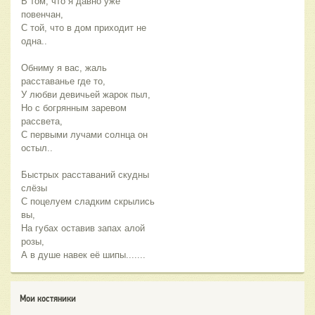
В том, что я давно уже
повенчан,
С той, что в дом приходит не
одна..
Обниму я вас, жаль
расставанье где то,
У любви девичьей жарок пыл,
Но с богрянным заревом
рассвета,
С первыми лучами солнца он
остыл..
Быстрых расставаний скудны
слёзы
С поцелуем сладким скрылись
вы,
На губах оставив запах алой
розы,
А в душе навек её шипы.......
Мои костяники