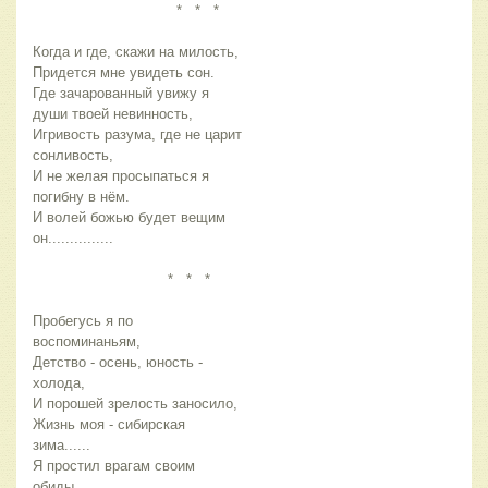
* * *
Когда и где, скажи на милость,
Придется мне увидеть сон.
Где зачарованный увижу я
души твоей невинность,
Игривость разума, где не царит
сонливость,
И не желая просыпаться я
погибну в нём.
И волей божью будет вещим
он...............
* * *
Пробегусь я по
воспоминаньям,
Детство - осень, юность -
холода,
И порошей зрелость заносило,
Жизнь моя - сибирская
зима......
Я простил врагам своим
обиды,