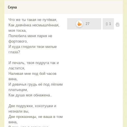
Скука
Что же ты такая не путёвая,
27
1
Как девчёнка несмышлённая,
моя тоска,
Полюбила меня парня не
фортового,
И куда глядели твои милые
глаза?
И печаль, твоя подруга так и
ластится,
Наливая мне под бой часов
вина,
И девичья грудь её под лёгким
платьецем,
Как душа моя обнажена..
Две подружки, хохотушки и
незнали вы,
Две проказницы, не ваша в том
вина,