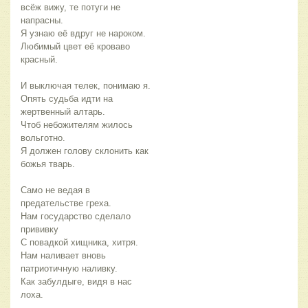
всёж вижу, те потуги не
напрасны.
Я узнаю её вдруг не нароком.
Любимый цвет её кроваво
красный.
И выключая телек, понимаю я.
Опять судьба идти на
жертвенный алтарь.
Чтоб небожителям жилось
вольготно.
Я должен голову склонить как
божья тварь.
Само не ведая в
предательстве греха.
Нам государство сделало
прививку
С повадкой хищника, хитря.
Нам наливает вновь
патриотичную наливку.
Как забулдыге, видя в нас
лоха.