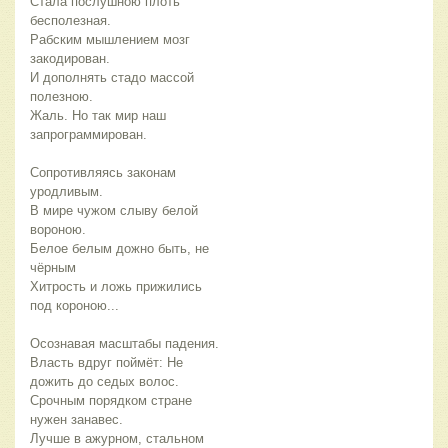
Стала послушною плоть
бесполезная.
Рабским мышлением мозг
закодирован.
И дополнять стадо массой
полезною.
Жаль. Но так мир наш
запрограммирован.
Сопротивляясь законам
уродливым.
В мире чужом слыву белой
вороною.
Белое белым дожно быть, не
чёрным
Хитрость и ложь прижились
под короною...
Осознавая масштабы падения.
Власть вдруг поймёт: Не
дожить до седых волос.
Срочным порядком стране
нужен занавес.
Лучше в ажурном, стальном