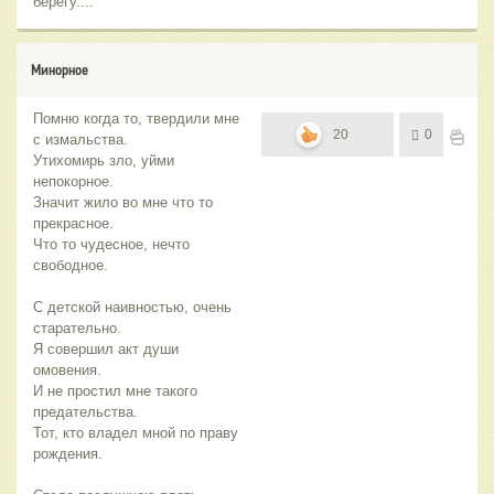
берегу....
Минорное
Помню когда то, твердили мне
20
0
с измальства.
Утихомирь зло, уйми
непокорное.
Значит жило во мне что то
прекрасное.
Что то чудесное, нечто
свободное.
С детской наивностью, очень
старательно.
Я совершил акт души
омовения.
И не простил мне такого
предательства.
Тот, кто владел мной по праву
рождения.