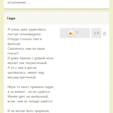
исполнении.......
Гидра
Я очень дико удивляюсь,
7
0
листая телепередачи.
Откуда столько лжи и
фальши,
Свалилось нам на наши
плечи?
И даже Хрюша с доброй ночи,
являет лик патриотичный.
А те с кем в дёсна
целовались, имеют вид
весьма кретичный.
Неуж то хвост прижали гидре,
а та визжит , но не сдаётся.
Меняя цвет на необычный,
всем ,чем не попадя зовётся.
И не желая быть пророком,