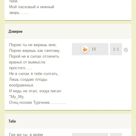
тебя.
Мой ласковый и нежный
зверь........
Доверие
Порою ты не веришь мне,
15
1
Порою веришь как святому,
Порой не в силах отличить
враньё от вымысла
простого......
Не в силах я тебе солгать,
Лишь создаю плоды
воображенья.
И ведь не лгал, когда писал
"Му_Му,
Отец поэзии Тургенев..............
Тебе
Где же ты, в моём