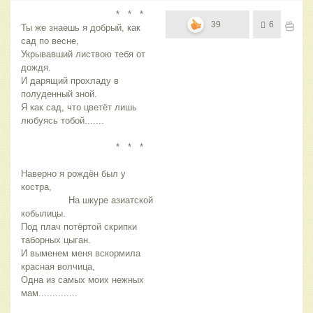
* * *
39
6
Ты же знаешь я добрый, как
сад по весне,
Укрывавший листвою тебя от
дождя.
И дарящий прохладу в
полуденный зной.
Я как сад, что цветёт лишь
любуясь тобой.......
* * *
Наверно я рождён был у
костра,
На шкуре азиатской
кобылицы.
Под плач потёртой скрипки
таборных цыган.
И выменем меня вскормила
красная волчица,
Одна из самых моих нежных
мам..............