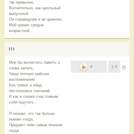
так привычно,
Волнительно, как школьный
выпускной.
Он справедлив и не циничен,
Мой кризис средне
возрастной...
111
Мне бы вычистить память и
4
0
снова залить,
Чашу полную райских
воспоминаний.
Без тревог и обид,
бестолковых скитаний.
И как в сказке счастливым
себя ощутить...
Я незнал, что так больно
бывает когда,
Предают тебя самые близкие
люди.