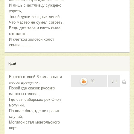
И лишь счастливцу суждено
узреть,
Твоей души изящных линий.
Что мастер не сумел согреть,
Ведь для тебя и кисть была
как плеть.
И клеткой золотой холст
синий............
Край
В краю степей безмолвных и
20
1
лесов дремучих,
Порой где сказок русских
слышны голоса.,
Где сын сибирских рек Онон
могучий,
По воле бога, где не правит
случай,
Могилой стал монгольского
царя..........