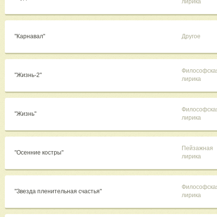
лирика
"Карнавал"
Другое
Философска
"Жизнь-2"
лирика
Философска
"Жизнь"
лирика
Пейзажная
"Осенние костры"
лирика
Философска
"Звезда пленительная счастья"
лирика