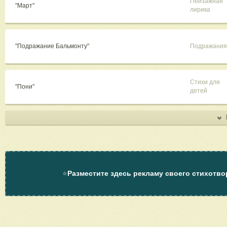
Пейзажная
"Март"
лирика
"Подражание Бальмонту"
Подражания
Стихи для
"Пони"
детей
⭐
Разместите здесь рекламу своего стихотво