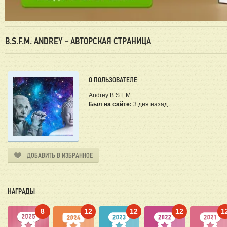
B.S.F.M. ANDREY - АВТОРСКАЯ СТРАНИЦА
О ПОЛЬЗОВАТЕЛЕ
Andrey B.S.F.M.
Был на сайте:
3 дня назад.
ДОБАВИТЬ В ИЗБРАННОЕ
НАГРАДЫ
8
12
12
12
1