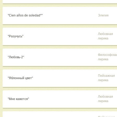
"Cien años de soledad*"
Элегия
Любовная
"Разучусь"
лирика
Философска
"Любовь-2"
лирика
Пейзажная
"Яблонный цвет"
лирика
Любовная
"Мне кажется"
лирика