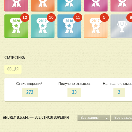
12
10
11
5
СТАТИСТИКА
ОБЩАЯ
Стихотворений:
Получено отзывов:
Написано отзыво
272
33
2
ANDREY B.S.F.M. — ВСЕ СТИХОТВОРЕНИЯ
Все жанры
Все разд