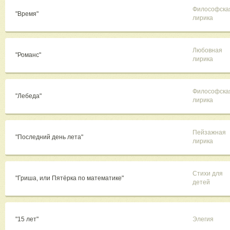
Философска
"Время"
лирика
Любовная
"Романс"
лирика
Философска
"Лебеда"
лирика
Пейзажная
"Последний день лета"
лирика
Стихи для
"Гриша, или Пятёрка по математике"
детей
"15 лет"
Элегия