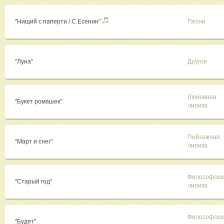
"Нищий с паперти / С.Есенин"
Песни
"Луна"
Другое
Любовная
"Букет ромашек"
лирика
Пейзажная
"Март и снег"
лирика
Философска
"Старый год"
лирика
Философска
"Будет"