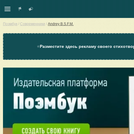
Поэмбук
/
Современники
/
Andrey B.S.F.M.
⭐
Разместите здесь рекламу своего стихотво