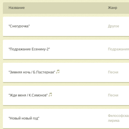
Название
Жанр
"Снегурочка"
Другое
"Подражание Есенину-2"
Подражания
"Зимняя ночь / Б.Пастернак"
Песни
"Жди меня / К.Симонов"
Песни
Философска
"Новый новый год"
лирика