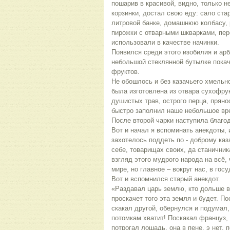
пошарив в красивой, видно, только н
корзинки, достал свою еду: сало стар
литровой банке, домашнюю колбасу, 
пирожки с отварными шкварками, пе
использовали в качестве начинки.
Появился среди этого изобилия и ар
небольшой стеклянной бутылке покач
фруктов.
Не обошлось и без казачьего хмельно
была изготовлена из отвара сухофру
душистых трав, острого перца, прянос
быстро заполнил наше небольшое вр
После второй чарки наступила благод
Вот и начал я вспоминать анекдоты, 
захотелось поддеть по - доброму каз
себе, товарищах своих, да станични
взгляд этого мудрого народа на всё, 
мире, но главное – вокруг нас, в го
Вот и вспомнился старый анекдот.
«Раздавал царь землю, кто дольше 
проскачет того эта земля и будет. По
скакал другой, обернулся и подумал,
потомкам хватит! Поскакал француз, 
потрогал лошадь, она в пене, э нет, 