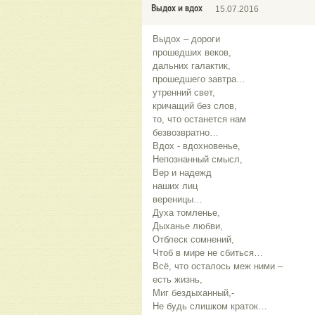
Выдох и вдох
15.07.2016
Выдох – дороги
прошедших веков,
дальних галактик,
прошедшего завтра…
утренний свет,
кричащий без слов,
то, что останется нам
безвозвратно…
Вдох - вдохновенье,
Непознанный смысл,
Вер и надежд
наших лиц
вереницы…
Духа томленье,
Дыханье любви,
Отблеск сомнений,
Чтоб в мире не сбиться…
Всё, что осталось меж ними –
есть жизнь,
Миг бездыханный,-
Не будь слишком краток…