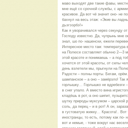
маво выходят две такие фавы, мест
мне ещё со срочной службы, с армии
красивое. Да вот чё значит оно- не п
бахнул на весь этаж: «Экие вы ладн
дьэгээрбэ!»
Как я уворачивался через секунду о
Господу известно. Да, чупрынь мне 
знал, шо по- нашенски, ежели переве
Интересное место там: температура 
на Полюсе составляет обычно 2—3 ме
этой красоте и понимаешь – а под то
хочется от этой красоты, от силы че
день взлетели мы, прыгнули на Полю
Радости – полны порты. Бегам, орём
шампанское – а оно – замёрзло! Так 
горлышку… Горлышко не вдребезги – 
в снег упало. А вместо вина игристог
кладёшь в рот,-а оно шипит, пузырит
шутку природы муксумом – царской р
соль, да перец – и в рот! А он, зараз
в густоватую жижку… Красота!.. Вот 
иностранцы, то есть, потому как по-
вот и немые, - тоже вокруг нас весе