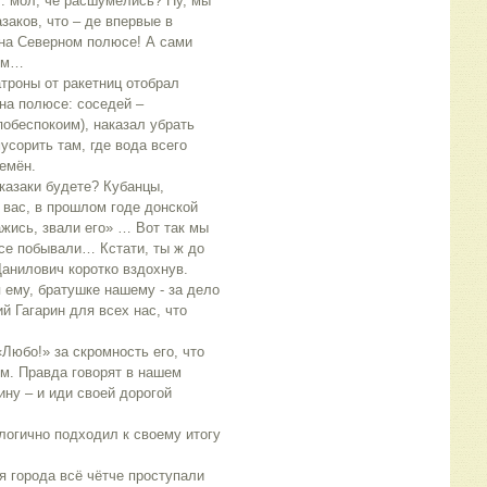
т: мол, чё расшумелись? Ну, мы
азаков, что – де впервые в
 на Северном полюсе! А сами
рём…
троны от ракетниц отобрал
 на полюсе: соседей –
побеспокоим), наказал убрать
усорить там, где вода всего
емён.
 казаки будете? Кубанцы,
 вас, в прошлом годе донской
ажись, звали его» … Вот так мы
се побывали… Кстати, ты ж до
анилович коротко вздохнув.
 ему, братушке нашему - за дело
й Гагарин для всех нас, что
Любо!» за скромность его, что
ём. Правда говорят в нашем
ину – и иди своей дорогой
логично подходил к своему итогу
 города всё чётче проступали