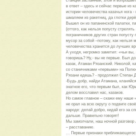
станции заспанный, злой и вопрошае
в ответ – здесь и сейчас первые из к
истории человечества казачья нога -
шмаляем из ракетниц, да глотки де
Вышел он из папанинской палатки, па
(оттого, как нельзя попусту стрелять
пограничников других стран попусту 
мусор за собой –потому, как нельзя м
человечества хранится до лучших вр
А уходя, негромко заметил: «чьи вы,
говоришь? Ну,- вы не первые. Был до
казак, Атаман Рязанский. Николой, к
со станичниками «первыми» на Полю
Рязани едешь? - продолжил Степан Д
-Будь добр, найди Атамана, кланяйся
знатное его, что первым был, как Юри
делом восславил нас, казаков.
Но самое главное – скажи ему наше «
не орал на всю округу о подвиге сво
народе: делай добро, кидай его за сп
дальше. Правильно говорят!
Мы замолчали, наш ночной разговор 
– расставанию.
… Первые признаки приближающегося