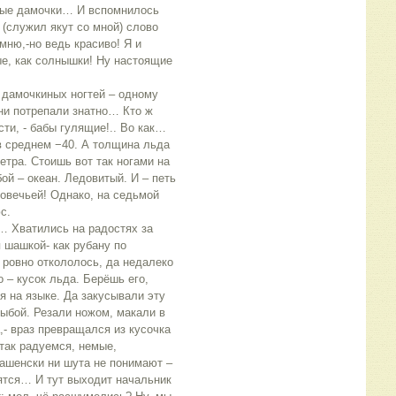
ные дамочки… И вспомнилось
 (служил якут со мной) слово
омню,-но ведь красиво! Я и
ые, как солнышки! Ну настоящие
т дамочкиных ногтей – одному
они потрепали знатно… Кто ж
сти, - бабы гулящие!.. Во как…
в среднем −40. А толщина льда
тра. Стоишь вот так ногами на
бой – океан. Ледовитый. И – петь
ловечьей! Однако, на седьмой
с.
… Хватились на радостях за
я шашкой- как рубану по
ровно откололось, да недалеко
о – кусок льда. Берёшь его,
ся на языке. Да закусывали эту
ыбой. Резали ножом, макали в
а,- враз превращался из кусочка
так радуемся, немые,
 нашенски ни шута не понимают –
лятся… И тут выходит начальник