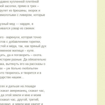
едавно купленной плетёной
ой засолки, прямо в трех –
рулет из брюшины, окорок и
ремолотыми с ливером, которые
бузный мед — нардек, в
ивался узвар из свежих
го - варенухи, которая точно
ктов с добавлением горилки,
тей и мёда, так, как пряный дух
еменное жилище – купе.
ать, да и поговорить – охота.
истории разные. Да обязательно
ака, вытянуть его на рассказы о
ках – уж больно любопытен
что творилось и творится и в
сударстве нашем…
всех и дальше на лошади
скакал американец, скакал час,
 да этой земли и мне и моим
скакал час, другой, третий,
подумал, и земли мне хватит и