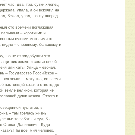
чет час, два, три, сутки хлопец
ержала, упала, а он вскочил на
жал, бежал, упал, шапку вперед
ремя ото времени поглаживая
 пальцами – короткими и
ченными сухими мозолями от
, видно – справному, большому и
жу, шо не от жидобушки это.
 защитник земле и семье своей.
еня или хаты. Улица – евоная,
нь – Государство Российское –
,- вся земля – матушка, со всеми
сё настоящий казак в ответе, до
той земле великой, которая не
ославной души казака. Оттого и
свещённой пустотой, в
кна – там грелась жизнь.
купе чьи-то заботы и судьбы…
пе Степан Данилович,- Куда
 казакъ! Ты всё, мил человек,