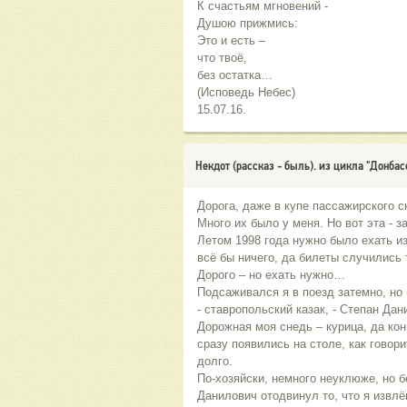
К счастьям мгновений -
Душою прижмись:
Это и есть –
что твоё,
без остатка…
(Исповедь Небес)
15.07.16.
Некдот (рассказ - быль). из цикла "Донбас
Дорога, даже в купе пассажирского ск
Много их было у меня. Но вот эта - 
Летом 1998 года нужно было ехать из
всё бы ничего, да билеты случились 
Дорого – но ехать нужно…
Подсаживался я в поезд затемно, но 
- ставропольский казак, - Степан Дан
Дорожная моя снедь – курица, да кон
сразу появились на столе, как говори
долго.
По-хозяйски, немного неуклюже, но 
Данилович отодвинул то, что я извлё