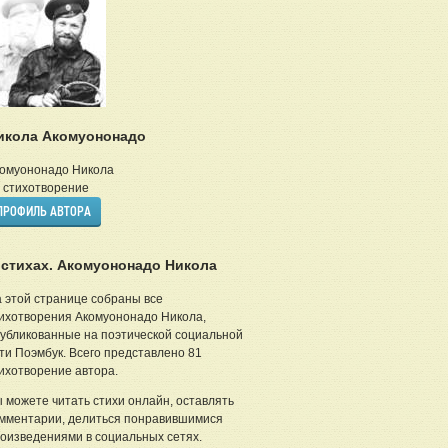
икола Акомуононадо
омуононадо Никола
стихотворение
ПРОФИЛЬ АВТОРА
 стихах. Акомуононадо Никола
 этой странице собраны все
ихотворения Акомуононадо Никола,
убликованные на поэтической социальной
ти Поэмбук. Всего представлено 81
ихотворение автора.
 можете читать стихи онлайн, оставлять
мментарии, делиться понравившимися
оизведениями в социальных сетях.