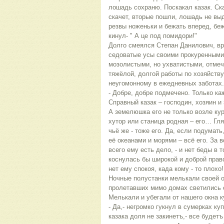
лошадь сохраню. Поскакал казак. Ска
скачет, вторые пошли, лошадь не выд
резвы ноженьки и бежать вперед, бе
кинул- " А це под помидори!"
Долго смеялся Степан Данилович, в
седоватые усы своими прокуренными
мозолистыми, но ухватистыми, отме
тяжёлой, долгой работы по хозяйству
неугомонному в ежедневных заботах.
- Добре, добре подмечено. Только ка
Справный казак – господин, хозяин и
А земелюшка его не только возле кур
хутор или станица родная – его… Гля
чьё же - тоже его. Да, если подумать
её океанами и морями – всё его. За в
всего ему есть дело, - и нет беды в 
коснулась бы широкой и доброй прав
нет ему спокоя, када кому - то плохо!
Ночные полустанки мелькали своей о
пролетавших мимо домах светились о
Мелькали и убегали от нашего окна 
- Да,- негромко гукнул в сумерках ку
казака доля не закинетъ,- все будетъ