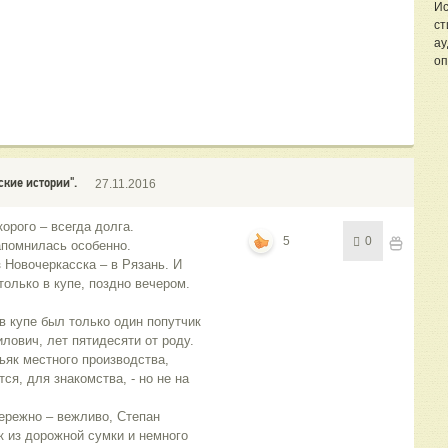
Ис
ст
ау
оп
ские истории".
27.11.2016
орого – всегда долга.
5
0
запомнилась особенно.
 Новочеркасска – в Рязань. И
только в купе, поздно вечером.
в купе был только один попутчик
илович, лет пятидесяти от роду.
ьяк местного производства,
тся, для знакомства, - но не на
бережно – вежливо, Степан
к из дорожной сумки и немного