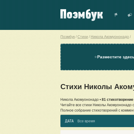
Поэмбук
Стихи
Никола Акомуононадо
⭐
Разместите здес
Стихи Николы Аком
Никола Акомуононадо •
81 стихотворение
Читайте все стихи Николы Акомуононадо 
Полное собрание стихотворений с коммен
ДАТА
Все время