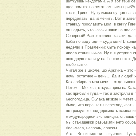
шуткуешь некдотами. А я вот тебе се
щас помню: по остаткам зимы прибёг
казак, Гриня. Ну гуммоза сущая на за
переделать, да изменить. Вот и завё
станицу прославить мол, в книгу Гин
он надысь, что казаки наши на полю
Северный! Разохотились казаки, да 
бабы по воду идя – судачили! В конц
неделю в Правлении: быть походу на
числа станишников. Ну и я уступил 
походную станицу на Полюс ентот. Д
любопытно.
Читал же в школе, шо Арктика – это 
ночь, остатнее – день… Да и людей
Как собирала моя меня – отдельнош
Потом – Москва, откуда прям на Хата
как прибыли туда – так и застряли в
беспогодица. Облака низкие и метёт 
была, что парашюты перекладывать. 
по грамульке поддерживать кампанию
международной экспедиции, сплошь с
мы станишники разбавили енто собран
бельмеса, напрочь, совсем.
Ага… Вот и сидели – скучали… Тутач