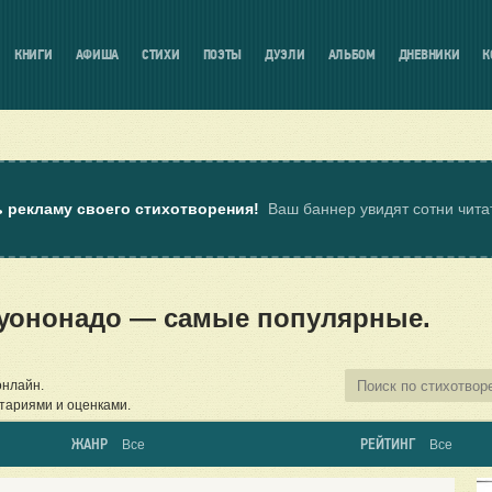
КНИГИ
АФИША
СТИХИ
ПОЭТЫ
ДУЭЛИ
АЛЬБОМ
ДНЕВНИКИ
К
ь рекламу своего стихотворения!
Ваш баннер увидят сотни чит
уононадо — самые популярные.
онлайн.
тариями и оценками.
ЖАНР
РЕЙТИНГ
Все
Все