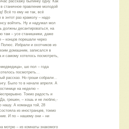
йчас расскажу былинку одну. Как
 в станичное правление молодой
д! Всё то ему не так, всё
л в энтот раз крамолу – надо
инсу войтить. Ну и надумал мол
сь должны десантироваться, на
шо там – усе станишники, даже
е – концов порешали через
 Полюс. Избрали и охотчиков из
своим домашним, записался в
а и самому хотелось посмотреть,
«медведица», шо пол – года
 хотелось посмотреть…
ный рассказ. Но гроши собрали…
нгу. Было то в начале апреля. А
 гостинице на неделю –
беспрерывно. Токмо радость и
Да, грешен, – хошь и не люблю,-
 нашу. А команда той, 28
остояла из иностранцев, токмо
ие. И по – нашему они – ни
а мотрю – из комнаты знакомого