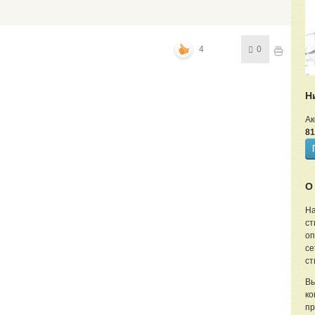
4
0
Н
Ак
81
О
На
ст
оп
се
ст
Вы
ко
пр