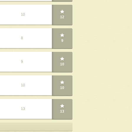
10
12
8
9
9
10
10
10
13
13