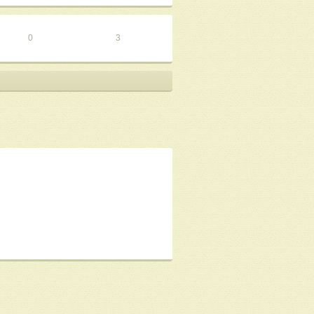
ami/
0
3
очинения и поэтессы Елены Панариной:
а вошли стихи собственного сочинения
сой Еленой "Alinessa" Раимовой.
7272-72-9
8/
ru/books/kollegiya_poetov_i_prozaikov_7/
6/