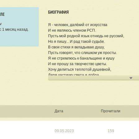
БИОГРАФИЯ
ЕЛЕ
v
Я - человек, далёкий от искусства
:
1 месяц назад.
И не являюсь членом РСП.
Пусть мой родной язык отнюдь не русский,
Но я пишу... И рад такой судьбе.
В свои стихи я вкладываю душу,
Пусть говорят, что слишком уж просты.
Я не стремлюсь к банальщине и кушу
И не прошу за творчество цветы.
Хочу делиться теплотой душевной,
Даря частичку света и добра.
И пусть пишу стихи не ежедневно,
Но точно знаю, что творю не зря!
Меня зовут Айдар. Первый стих написал в школьно
притрагивался к перу, но в 2008 году начал снова 
себя. Мною написано много произведений на тему 
Дата
Прочитали
безответной. Но я не останавливаюсь только на л
следующих жанрах: пейзажная лирика, гражданская
детей, патриотические стихи. Все стихи написаны
09.05.2023
159
Здесь представлены стихи, написанные в разное 