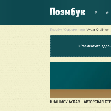
Поэмбук
/
Современники
/
Aydar Khalimov
⭐
Разместите здес
KHALIMOV AYDAR - АВТОРСКАЯ СТ