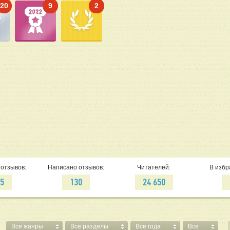
20
9
2
отзывов:
Написано отзывов:
Читателей:
В избр
35
130
24 650
Все жанры
Все разделы
Все года
Все