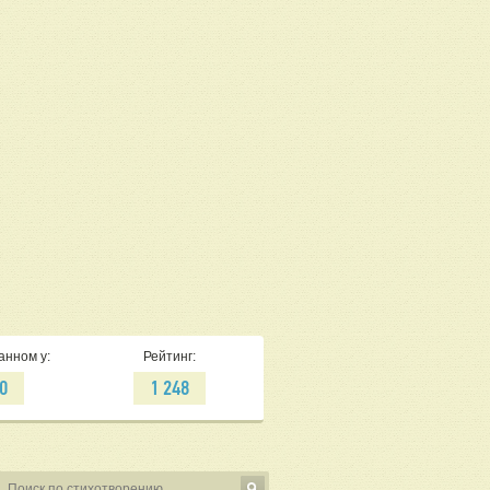
анном у:
Рейтинг:
0
1 248