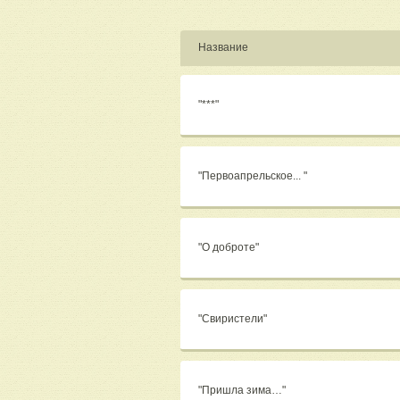
Название
"***"
"Первоапрельское... "
"О доброте"
"Свиристели"
"Пришла зима…"