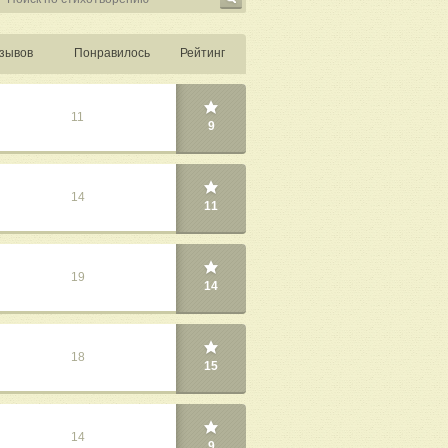
зывов
Понравилось
Рейтинг
11
9
14
11
19
14
18
15
14
9