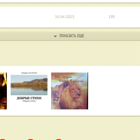
страницу своими новыми творениями!
Сборник стихов "Хочу согреть ваш мир стихами":
https://ridero.ru/books/khochu_sogret_vash_mir_stikh
16.04.2023
195
Сборник стихов "Дуэт", куда вошли стихи моего с
https://ridero.ru/books/duet_1/#.W6doacLjR0c.vk
Сборник стихов "Два сердца бьются в унисон", куд
ПОКАЗАТЬ ЕЩЕ
написанные в соавторстве с замечательной поэтес
Издательство "Десятая муза", 2021 ISBN 978-5-90
Сборник стихов "Добрые стихи"
https://ridero.ru/books/dobrye_stikhi_1/
Участие в следующих сборниках:
Курский излом.... Величие Советского солдата
https://ridero.ru/books/kollegiya_poetov_i_prozaikov_
Слова сердец, поющих о любви. Том 2 https://ridero.
Коллегия поэтов и прозаиков
Том 5
https://ridero.ru/books/kollegiya_poetov_i_prozaikov_
и многих других изданиях.