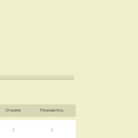
м возрасте. После этого долгое время не
писать стихи и тексты песен просто для
любви. Где-то взаимной, где-то
Отзывов
Понравилось
юбовной лирике и также пишу стихи в
 лирика, акростихи, поэмы, стихи для
 сердцем и душой.
2
3
время. По мере написания буду пополнять