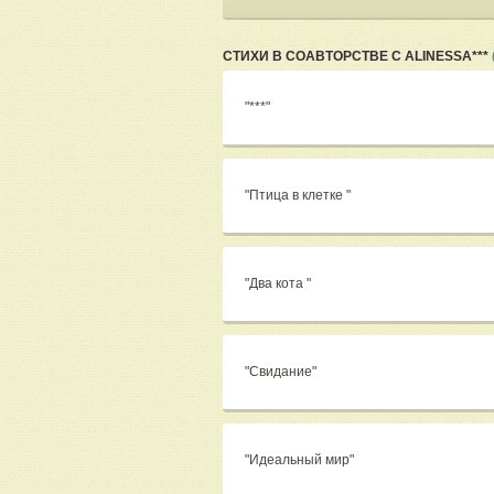
СТИХИ В СОАВТОРСТВЕ С ALINESSA***
"***"
"Птица в клетке "
"Два кота "
"Свидание"
"Идеальный мир"