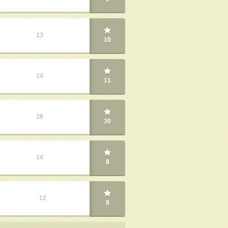
13
10
14
11
28
30
14
8
12
8