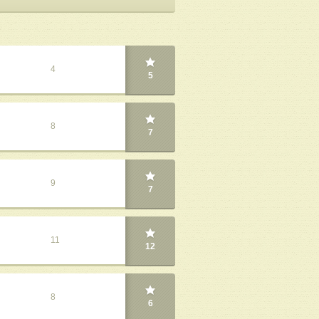
4
5
8
7
9
7
11
12
8
6