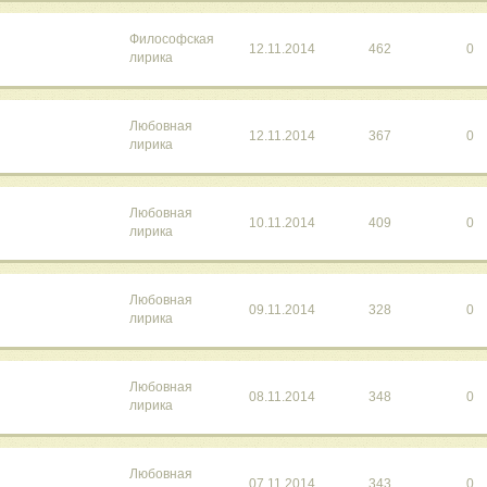
Философская
12.11.2014
462
0
лирика
Любовная
12.11.2014
367
0
лирика
Любовная
10.11.2014
409
0
лирика
Любовная
09.11.2014
328
0
лирика
Любовная
08.11.2014
348
0
лирика
Любовная
07.11.2014
343
0