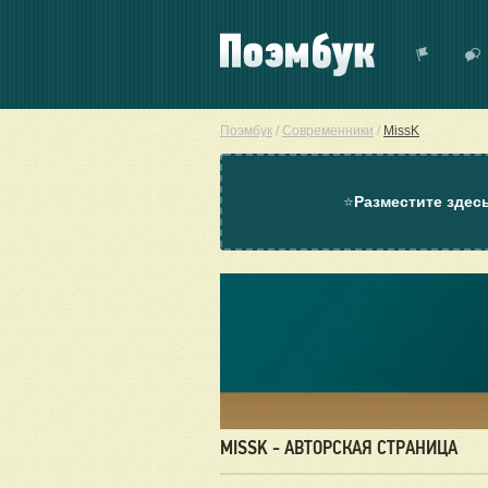
Поэмбук
/
Современники
/
MissK
⭐
Разместите здес
MISSK - АВТОРСКАЯ СТРАНИЦА