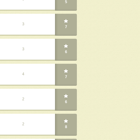
5
3
7
3
6
4
7
2
6
2
8