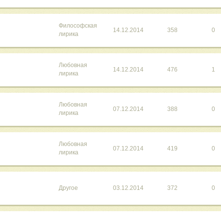
Философская
14.12.2014
358
0
лирика
Любовная
14.12.2014
476
1
лирика
Любовная
07.12.2014
388
0
лирика
Любовная
07.12.2014
419
0
лирика
Другое
03.12.2014
372
0