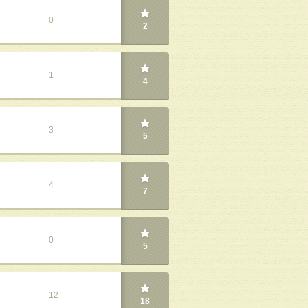
0
2
1
4
3
5
4
7
0
5
12
18