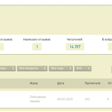
отзывов:
Написано отзывов:
Читателей:
В избр
6
1
14 397
анры
Все разделы
Все года
Все
Жанр
Дата
Прочитали
От
Пейзажная
06.02.2015
331
0
лирика