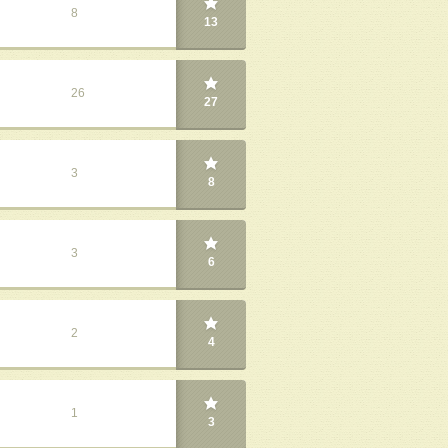
8
13
26
27
3
8
3
6
2
4
1
3