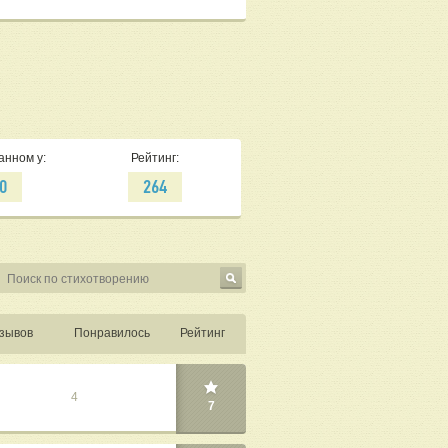
анном у:
Рейтинг:
0
264
зывов
Понравилось
Рейтинг
4
7