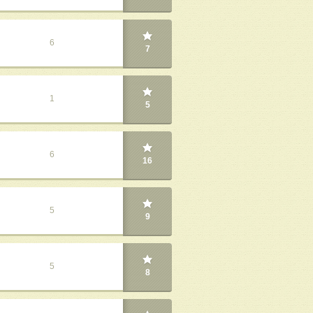
6
7
1
5
6
16
5
9
5
8