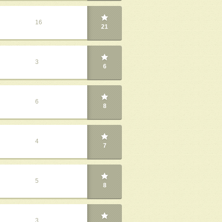
16
21
3
6
6
8
4
7
5
8
3