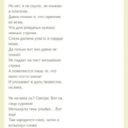
Но нет, я не скулю, не хныкаю
в платочек.
Давно познал я, что гармония
во всем,
Что для рожденья нужных,
нежных строчек
Слеза должна упасть в сердце
моем .
Да только вот оно давно не
плачет
Не падает на лист волшебная
строка
А появляются лишь те, что
мало что-то значат
И уплывают в даль безвестно,
на века.
Но на века ль? Смотри. Вот на
лице суровом
Мелькнула тень улыбки… Вот
ещё
Там зародился смех, затих и
вспыхнул снова