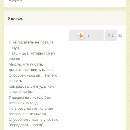
Я не поэт.
2
1
Я не писатель не поэт. Я
клоун,
Паяц и шут, который смел
принять
Мысль, что писать,
дышать заставить слово,
Способен каждый… Нечего
сказать
Как радовался я удачной
каждой рифме,
Упавшей на листок, был
бесконечно горд.
Но в результате получал
разрозненные мысли,
Способные лишь глупостью
"порадовать народ".