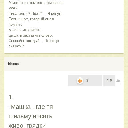
А может в этом есть призвание
моё?
Писатель я? Поэт?.. - Я клоун,
Паяц и шут, который смел
принять
Мысль, что писать,
дышать заставить слово,
Способен каждый… Что еще
сказать?
Машка
3
0
1.
-Машка , где тя
шельму носить
живо, грядки