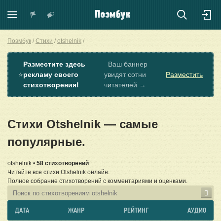
Поэмбук
Стихи
otshelnik
Разместите здесь
Ваш баннер
⭐
рекламу своего
увидят сотни
Разместить
стихотворения!
читателей →
Стихи Otshelnik — самые
популярные.
otshelnik •
58 стихотворений
Читайте все стихи Otshelnik онлайн.
Полное собрание стихотворений с комментариями и оценками.
ДАТА
ЖАНР
РЕЙТИНГ
АУДИО