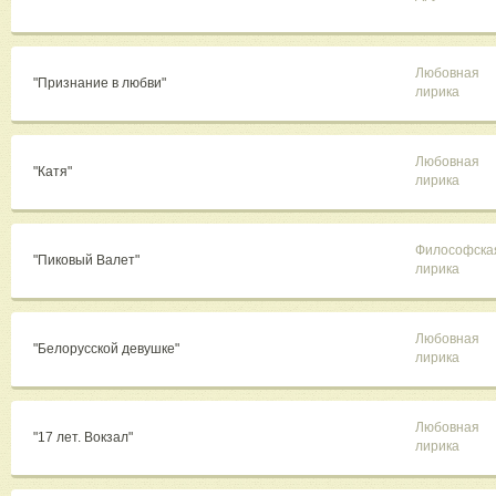
Любовная
"Признание в любви"
лирика
Любовная
"Катя"
лирика
Философска
"Пиковый Валет"
лирика
Любовная
"Белорусской девушке"
лирика
Любовная
"17 лет. Вокзал"
лирика