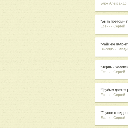
Блок Александр
"Быть поэтом - эт
Есенин Сергей
"Райские яблоки
Высоцкий Влад
"Черный человек
Есенин Сергей
"Грубым дается р
Есенин Сергей
"Глупое сердце, н
Есенин Сергей