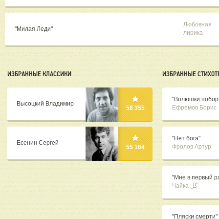
Любовная
"Милая Леди"
лирика
ИЗБРАННЫЕ КЛАССИКИ
ИЗБРАННЫЕ СТИХОТ
"Волюшки поборн
Высоцкий Владимир
Ефремов Борис
58 355
"Нет бога"
Есенин Сергей
Фролов Артур
55 164
"Мне в первый ра
Чайка گل
"Пляски смерти"