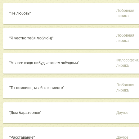
Любовная
"Не любовь"
лирика
Любовная
"Я честно тебя люблю)))"
лирика
Философска
"Мы все когда нибудь станем звёздами"
лирика
Любовная
"Ты помнишь, мы были вместе"
лирика
"Дом Баратеонов"
Другое
"Расставание"
Другое