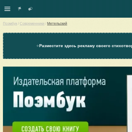
Поэмбук
/
Современники
/
Метельский
⭐
Разместите здесь рекламу своего стихотво