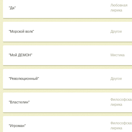
Любовная
"Да"
лирика
"Морской волк"
Другое
"Мой ДЕМОН"
Мистика
"Революционный"
Другое
Философска
"Властелин"
лирика
Философска
"Игроман"
лирика