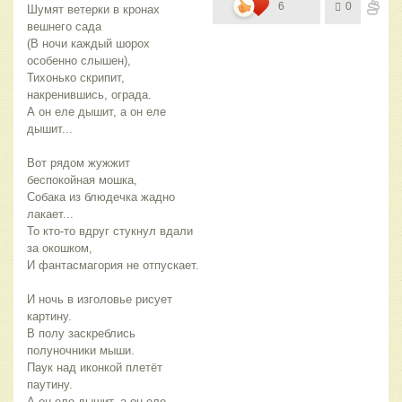
6
0
Шумят ветерки в кронах 
вешнего сада
(В ночи каждый шорох 
особенно слышен),
Тихонько скрипит, 
накренившись, ограда.
А он еле дышит, а он еле 
дышит...
Вот рядом жужжит 
беспокойная мошка,
Собака из блюдечка жадно 
лакает...
То кто-то вдруг стукнул вдали 
за окошком,
И фантасмагория не отпускает.
И ночь в изголовье рисует 
картину.
В полу заскреблись 
полуночники мыши.
Паук над иконкой плетёт 
паутину.
А он еле дышит, а он еле 