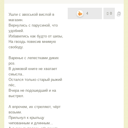
4
0
Ушли с авоськой вислой в 
магазин.
Вернулись с парусиной, что 
удобней.
Избавились как будто от шизы,
На гвоздь повесив мнимую 
свободу.
Варенье с лепестками диких 
роз.
В домовой книге не хватает 
смысла..
Остался только старый рыжий 
пёс,
Вчера не подошедший и на 
выстрел.
А впрочем, их стреляют, чёрт 
возьми.
Прильнул к крыльцу 
чипованным и длинным...