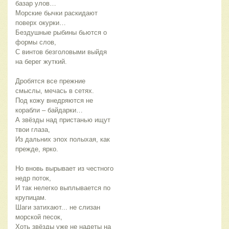
базар улов…
Морские бычки раскидают 
поверх окурки…
Бездушные рыбины бьются о 
формы слов,
С винтов безголовыми выйдя 
на берег жуткий.
Дробятся все прежние 
смыслы, мечась в сетях.
Под кожу внедряются не 
корабли – байдарки…
А звёзды над пристанью ищут 
твои глаза,
Из дальних эпох полыхая, как 
прежде, ярко.
Но вновь вырывает из честного 
недр поток,
И так нелегко выплывается по 
крупицам.
Шаги затихают... не слизан 
морской песок,
Хоть звёзды уже не надеты на 