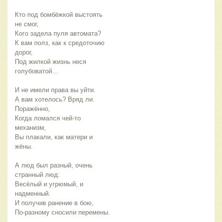
Кто под бомбёжкой выстоять 
не смог,
Кого задела пуля автомата?
К вам полз, как к средоточию 
дорог,
Под жилкой жизнь неся 
голубоватой…
И не имели права вы уйти.
А вам хотелось? Вряд ли. 
Поражённо,
Когда ломался чей-то 
механизм,
Вы плакали, как матери и 
жёны.
А люд был разный, очень 
странный люд:
Весёлый и угрюмый, и 
надменный.
И получив ранение в бою,
По-разному сносили перемены.