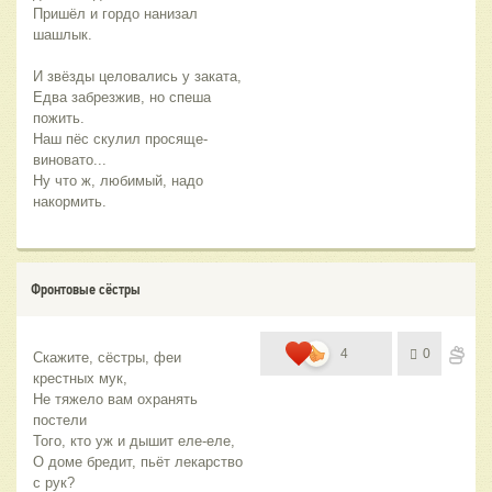
Пришёл и гордо нанизал 
шашлык.
И звёзды целовались у заката,
Едва забрезжив, но спеша 
пожить.
Наш пёс скулил просяще-
виновато...
Ну что ж, любимый, надо 
накормить.
Фронтовые сёстры
4
0
Скажите, сёстры, феи 
крестных мук,
Не тяжело вам охранять 
постели
Того, кто уж и дышит еле-еле,
О доме бредит, пьёт лекарство 
с рук?