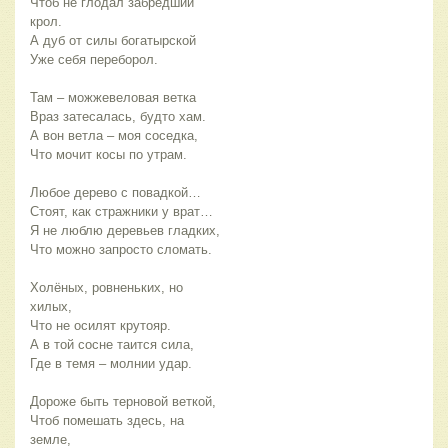
Чтоб не глодал забредший 
крол.
А дуб от силы богатырской
Уже себя переборол.
Там – можжевеловая ветка
Враз затесалась, будто хам.
А вон ветла – моя соседка,
Что мочит косы по утрам.
Любое дерево с повадкой…
Стоят, как стражники у врат…
Я не люблю деревьев гладких,
Что можно запросто сломать.
Холёных, ровненьких, но 
хилых,
Что не осилят крутояр.
А в той сосне таится сила,
Где в темя – молнии удар.
Дороже быть терновой веткой,
Чтоб помешать здесь, на 
земле,