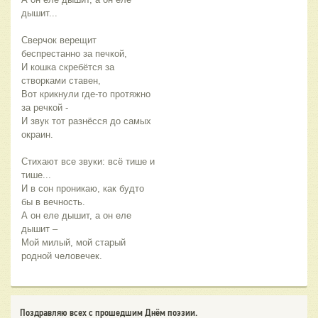
дышит...
Сверчок верещит 
беспрестанно за печкой,
И кошка скребётся за 
створками ставен,
Вот крикнули где-то протяжно 
за речкой -
И звук тот разнёсся до самых 
окраин.
Стихают все звуки: всё тише и 
тише...
И в сон проникаю, как будто 
бы в вечность.
А он еле дышит, а он еле 
дышит –
Мой милый, мой старый 
родной человечек.
Поздравляю всех с прошедшим Днём поэзии.