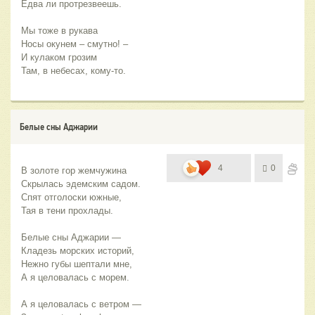
Едва ли протрезвеешь.
Мы тоже в рукава
Носы окунем – смутно! –
И кулаком грозим
Там, в небесах, кому-то.
Белые сны Аджарии
4
0
В золоте гор жемчужина
Скрылась эдемским садом.
Спят отголоски южные,
Тая в тени прохлады.
Белые сны Аджарии —
Кладезь морских историй,
Нежно губы шептали мне,
А я целовалась с морем.
А я целовалась с ветром —