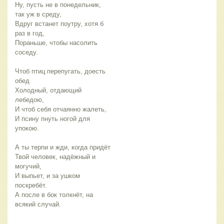
Ну, пусть не в понедельник, 
так уж в среду,
Вдруг встанет поутру, хотя б 
раз в год,
Пораньше, чтобы насолить 
соседу.
Чтоб птиц перепугать, доесть 
обед
Холодный, отдающий 
лебедою,
И чтоб себя отчаянно жалеть,
И псину пнуть ногой для 
упокою.
А ты терпи и жди, когда придёт
Твой человек, надёжный и 
могучий,
И выпьет, и за ушком 
поскребёт.
А после в бок толкнёт, на 
всякий случай.