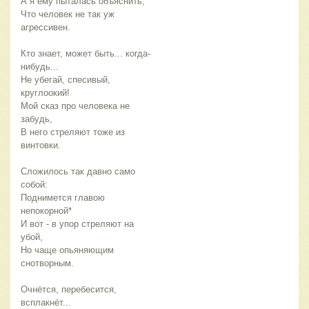
А я ему пыталась объяснить,
Что человек не так уж 
агрессивен.
Кто знает, может быть... когда-
нибудь...
Не убегай, спесивый, 
круглоокий!
Мой сказ про человека не 
забудь,
В него стреляют тоже из 
винтовки.
Сложилось так давно само 
собой:
Поднимется главою 
непокорной*
И вот - в упор стреляют на 
убой,
Но чаще опьяняющим 
снотворным.
Очнётся, перебесится, 
всплакнёт...