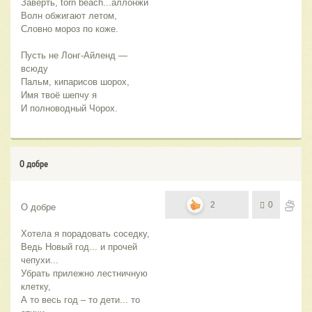
Заверть, torn beach...аллонжи
Волн обжигают летом,
Словно мороз по коже.
Пусть не Лонг-Айленд — 
всюду
Пальм, кипарисов шорох,
Имя твоё шепчу я
И полноводный Чорох.
О добре
2
0
О добре
Хотела я порадовать соседку,
Ведь Новый год... и прочей 
чепухи...
Убрать прилежно лестничную 
клетку,
А то весь год – то дети... то 