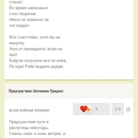
стенал:
Во время написанья 
стих.творения
Никто из пожилых не 
пострадал.
Все счастливы, хотя бы на 
минутку.
Указ от президента: всем на 
бал!
Бабули получили все по юбке,
По куре Рябе выдали дедам.
Предчувствие (Антонине Прядке)
5
0
всем войнам вопреки
Предчувствие пути в 
распутицы невзгоды,
Сквозь смех и ложь ветров, и 