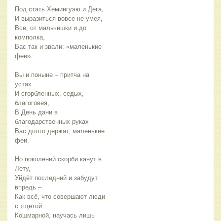
Под стать Хемингуэю и Дега,
И выразиться вовсе не умея,
Все, от мальчишки и до 
комполка,
Вас так и звали: «маленькие 
феи».
Вы и поныне – притча на 
устах.
И сгорбленных, седых, 
благоговея,
В День дани в 
благодарственных руках
Вас долго держат, маленькие 
феи.
Но поколений скорби канут в 
Лету,
Уйдёт последний и забудут 
впредь –
Как всё, что совершают люди 
с тщетой
Кошмарной, научась лишь 