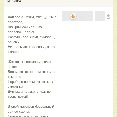
МОЛИТВА
3
0
Дай волю бурям, хлещущим в 
просторе,
Швыряй мой чёлн, как 
поплавок, легко!
Разрушь все знаки, символы, 
основы,
Не тронь лишь слова чуткого 
стихов!
Жестоких перемен упрямый 
ветер,
Беснуйся, стынь ослепшим в 
темноте,
Перебери по косточкам всех 
смертных -
Дурных и правых! Лишь не 
тронь детей!
В свой марафон бесцельный 
вой со сцены,
Связной словоохотливых 