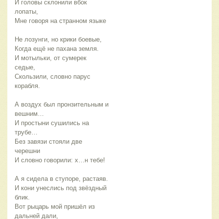
И головы склонили вбок 
лопаты,
Мне говоря на странном языке
Не лозунги, но крики боевые,
Когда ещё не пахана земля.
И мотыльки, от сумерек 
седые,
Скользили, словно парус 
корабля.
А воздух был пронзительным и 
вешним…
И простыни сушились на 
трубе…
Без завязи стояли две 
черешни
И словно говорили: х…н тебе!
А я сидела в ступоре, растаяв.
И кони унеслись под звёздный 
блик.
Вот рыцарь мой пришёл из 
дальней дали,