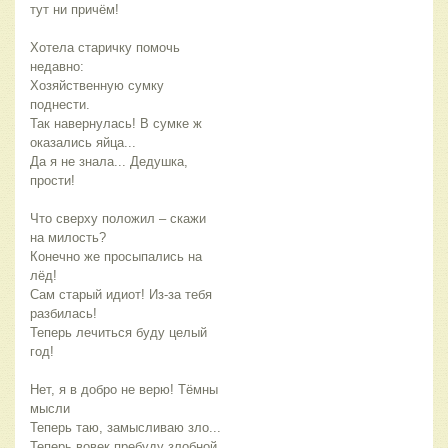
тут ни причём!
Хотела старичку помочь 
недавно:
Хозяйственную сумку 
поднести.
Так навернулась! В сумке ж 
оказались яйца...
Да я не знала... Дедушка, 
прости!
Что сверху положил – скажи 
на милость?
Конечно же просыпались на 
лёд!
Сам старый идиот! Из-за тебя 
разбилась!
Теперь лечиться буду целый 
год!
Нет, я в добро не верю! Тёмны 
мысли
Теперь таю, замысливаю зло...
Теперь вовек пребуду злобной 