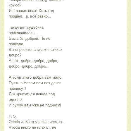
крысой
Я в ваших снах! Хоть год 
прошёл...а, всё равно...
Такая вот судьбина 
приключилась...
Была бы доброй. Но не 
повезло.
Вы спросите, а где ж в стихах 
добро?
А вот: добро, добро, добро, 
добро, добро, добро...
А если этого добра вам мало,
Пусть в Новом вам воз денег 
принесут!
Я ж крыситься пошла под 
одеяло,
И сумку вам уже не поднесу!
P. S.
Особо добрых уверяю честно –
Чтобы никто не плакал, не 