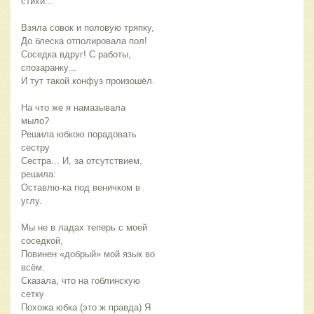
стихи...
Взяла совок и половую тряпку,
До блеска отполировала пол!
Соседка вдруг! С работы, 
спозаранку...
И тут такой конфуз произошёл.
На что же я намазывала 
мыло?
Решила юбкою порадовать 
сестру
Сестра... И, за отсутствием, 
решила:
Оставлю-ка под веничком в 
углу.
Мы не в ладах теперь с моей 
соседкой,
Повинен «добрый» мой язык во 
всём:
Сказала, что на гоблинскую 
сетку
Похожа юбка (это ж правда) Я 