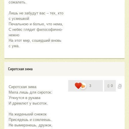
сожалеть.
Лишь не забудут вас – тех, кто 
с усмешкой
Печальною и болью, что нема,
С небес глядит философично-
нежно
На этот мир, сошедший вновь 
с ума.
Сиротская зима
3
0
Сиротская зима
Мила лишь для сироток:
Уткнутся в рукава
И дремлют у высоток.
На жиденький снежок
Присядешь и сомлеешь.
Не вымерзнешь, дружок,