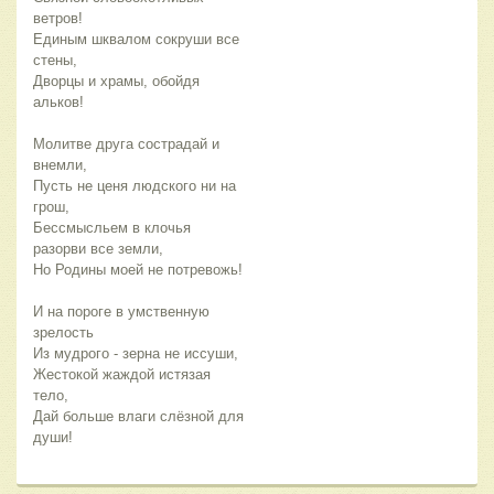
ветров!
Единым шквалом сокруши все 
стены,
Дворцы и храмы, обойдя 
альков!
Молитве друга сострадай и 
внемли,
Пусть не ценя людского ни на 
грош,
Бессмысльем в клочья 
разорви все земли,
Но Родины моей не потревожь!
И на пороге в умственную 
зрелость
Из мудрого - зерна не иссуши,
Жестокой жаждой истязая 
тело,
Дай больше влаги слёзной для 
души!