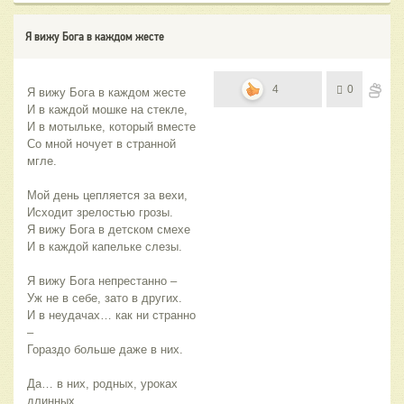
Я вижу Бога в каждом жесте
4
0
Я вижу Бога в каждом жесте
И в каждой мошке на стекле,
И в мотыльке, который вместе
Со мной ночует в странной 
мгле.
Мой день цепляется за вехи,
Исходит зрелостью грозы.
Я вижу Бога в детском смехе
И в каждой капельке слезы.
Я вижу Бога непрестанно –
Уж не в себе, зато в других.
И в неудачах… как ни странно 
–
Гораздо больше даже в них.
Да… в них, родных, уроках 
длинных,