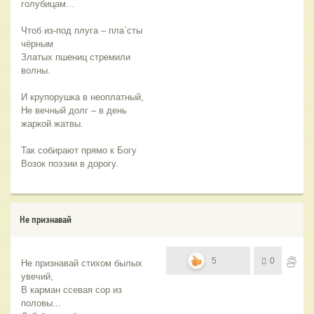
голубицам…
Чтоб из-под плуга – пла`сты 
чёрным
Златых пшениц стремили 
волны.
И крупорушка в неоплатный,
Не вечный долг – в день 
жаркой жатвы.
Так собирают прямо к Богу
Возок поэзии в дорогу.
Не признавай
5
0
Не признавай стихом былых 
увечий,
В карман ссевая сор из 
половы...