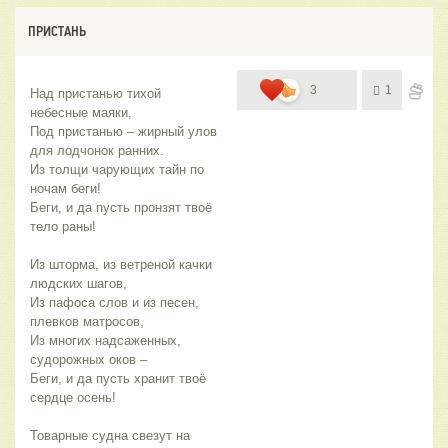
ПРИСТАНЬ
3
1
Над пристанью тихой 
небесные маяки,
Под пристанью – жирный улов 
для лодчонок ранних.
Из толщи чарующих тайн по 
ночам беги!
Беги, и да пусть пронзят твоё 
тело раны!
Из шторма, из ветреной качки 
людских шагов,
Из пафоса слов и из песен, 
плевков матросов,
Из многих надсаженных, 
судорожных оков –
Беги, и да пусть хранит твоё 
сердце осень!
Товарные судна свезут на 