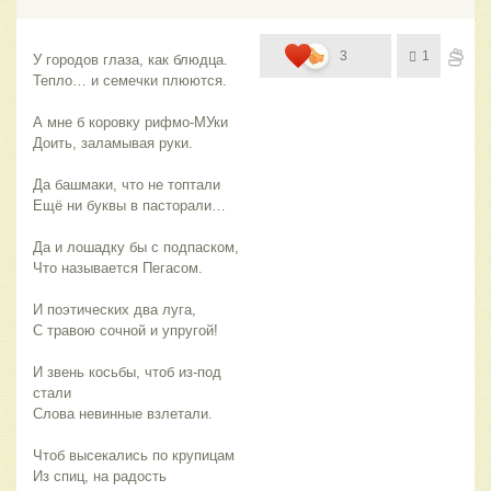
3
1
У городов глаза, как блюдца.
Тепло… и семечки плюются.
А мне б коровку рифмо-МУки
Доить, заламывая руки.
Да башмаки, что не топтали
Ещё ни буквы в пасторали…
Да и лошадку бы с подпаском,
Что называется Пегасом.
И поэтических два луга,
С травою сочной и упругой!
И звень косьбы, чтоб из-под 
стали
Слова невинные взлетали.
Чтоб высекались по крупицам
Из спиц, на радость 