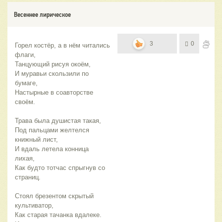
Весеннее лирическое
3
0
Горел костёр, а в нём читались 
флаги,
Танцующий рисуя окоём,
И муравьи скользили по 
бумаге,
Настырные в соавторстве 
своём.
Трава была душистая такая,
Под пальцами желтелся 
книжный лист,
И вдаль летела конница 
лихая,
Как будто тотчас спрыгнув со 
страниц.
Стоял брезентом скрытый 
культиватор,
Как старая тачанка вдалеке.