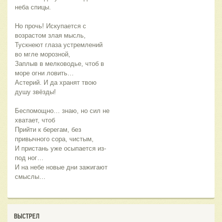
неба спицы.
Но прочь! Искупается с 
возрастом злая мысль,
Тускнеют глаза устремлений 
во мгле морозной,
Заплыв в мелководье, чтоб в 
море огни ловить…
Астерий. И да хранят твою 
душу звёзды!
Беспомощно… знаю, но сил не 
хватает, чтоб
Прийти к берегам, без 
привычного сора, чистым,
И пристань уже осыпается из-
под ног…
И на небе новые дни зажигают 
смыслы…
ВЫСТРЕЛ